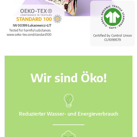
IW 00399 Łukasiewicz-ŁIT
Tested for harmful substances.
www.oeko-tex.com/standard100
Certified by Control Union
CU1099579
Wir sind Öko!
Reduzierter Wasser- und Energieverbrauch