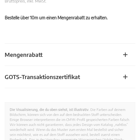
Bruttopreis, inkl. MwSt.
Bestelle über 10m um einen Mengenrabatt zu erhalten.
Mengenrabatt
GOTS-Transaktionszertifikat
Die Visualisierung, die du oben siehst, ist illustrativ.
Die Farben auf deinem
Bildschirm, können sich von den auf dem bedruckten Stoff unterscheiden.
Einige Browser interpretieren die im CMYK-Profil gespeicherten Farben falsch.
Wir können auch nicht garantieren, dass jedes Design vom Katalog „nahtlos”
wiederholt wird. Wenn du das Muster zum ersten Mal bestellst und sicher
sein möchtest, wie es auf dem Stoff aussehen wird, bestell zuerst einen
Probedruck. Das in der Vorschau angezeigte Wasserzeichen (Adobe Stock-