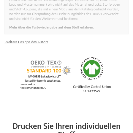
Logo und Musternummer) wird nicht auf das Material gedruckt. Stoffproben
und Stoff-Coupons, die mit einem Motiv aus dem Katalog gedruckt wurden,
werden nur zur Überprüfung des Erscheinungsbildes des Drucks verwendet
und sind nicht für den Weiterverkauf bestimmt.
Mehr über die Farbwiedergabe auf dem Stoff erfahren.
Weitere Designs des Autors
IW 00399 Łukasiewicz-ŁIT
Tested for harmful substances.
www.oeko-
Certified by Control Union
tex.com/standard100
CU1099579
Drucken Sie Ihren individuellen