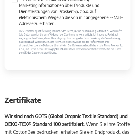
Marketinginformationen über Produkte und
Dienstleistungen von Prosker Sp. z o.o. auf
elektronischem Wege an die von mir angegebene E-Mail-
Adresse zu erhalten.
Die Zustimmung ist freiwillig. Ich habe das Recht, meine Zustimmung jederzeit zu widerrufen
(die Daten werden bis zum Widerruf der Zustimmung verarbeitet). Ich habe das Recht auf
Zugang zu den Daten, deren Berichtigung, Löschung oder Einschränkung der Verarbeitung,
das Recht auf Widerspruch, das Recht, eine Beschwerde bei der Aufsichtsbehörde
einzureichen oder die Daten zu übermitteln. Der Datenverantwortliche ist die Firma Prosker Sp.
z o.o., mit Sitz in der ul. Kostrogaj 9D, 09-400 Płock. Der Verantwortliche verarbeitet die Daten
gemäß der Datenschutzerklärung.
Zertifikate
Wir sind nach GOTS (Global Organic Textile Standard) und
OEKO-TEX® Standard 100 zertifiziert.
Wenn Sie Ihre Stoffe
mit CottonBee bedrucken, erhalten Sie ein Endprodukt, das