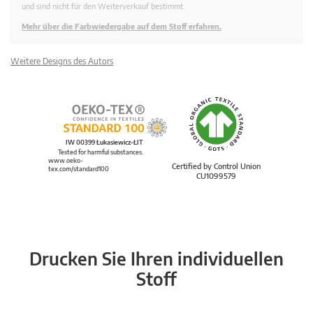
und sind nicht für den Weiterverkauf bestimmt.
Mehr über die Farbwiedergabe auf dem Stoff erfahren.
Weitere Designs des Autors
IW 00399 Łukasiewicz-ŁIT
Tested for harmful substances.
www.oeko-
Certified by Control Union
tex.com/standard100
CU1099579
Drucken Sie Ihren individuellen
Stoff