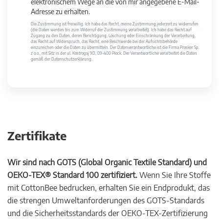
elektronischem Wege an die von mir angegebene E-Mail-
Adresse zu erhalten.
Die Zustimmung ist freiwillig. Ich habe das Recht, meine Zustimmung jederzeit zu widerrufen
(die Daten werden bis zum Widerruf der Zustimmung verarbeitet). Ich habe das Recht auf
Zugang zu den Daten, deren Berichtigung, Löschung oder Einschränkung der Verarbeitung,
das Recht auf Widerspruch, das Recht, eine Beschwerde bei der Aufsichtsbehörde
einzureichen oder die Daten zu übermitteln. Der Datenverantwortliche ist die Firma Prosker Sp.
z o.o., mit Sitz in der ul. Kostrogaj 9D, 09-400 Płock. Der Verantwortliche verarbeitet die Daten
gemäß der Datenschutzerklärung.
Zertifikate
Wir sind nach GOTS (Global Organic Textile Standard) und
OEKO-TEX® Standard 100 zertifiziert.
Wenn Sie Ihre Stoffe
mit CottonBee bedrucken, erhalten Sie ein Endprodukt, das
die strengen Umweltanforderungen des GOTS-Standards
und die Sicherheitsstandards der OEKO-TEX-Zertifizierung