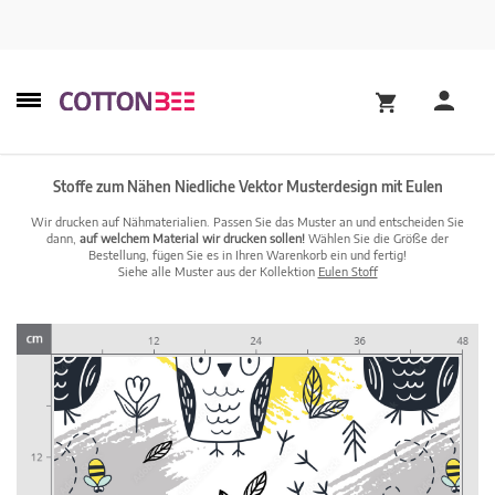
Stoffe zum Nähen Niedliche Vektor Musterdesign mit Eulen
Wir drucken auf Nähmaterialien. Passen Sie das Muster an und entscheiden Sie
dann,
auf welchem Material wir drucken sollen!
Wählen Sie die Größe der
Bestellung, fügen Sie es in Ihren Warenkorb ein und fertig!
Siehe alle Muster aus der Kollektion
Eulen Stoff