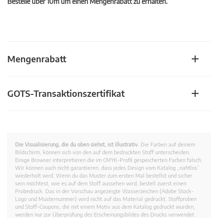
Bestelle über 10m um einen Mengenrabatt zu erhalten.
Mengenrabatt
GOTS-Transaktionszertifikat
Die Visualisierung, die du oben siehst, ist illustrativ.
Die Farben auf deinem
Bildschirm, können sich von den auf dem bedruckten Stoff unterscheiden.
Einige Browser interpretieren die im CMYK-Profil gespeicherten Farben falsch.
Wir können auch nicht garantieren, dass jedes Design vom Katalog „nahtlos”
wiederholt wird. Wenn du das Muster zum ersten Mal bestellst und sicher
sein möchtest, wie es auf dem Stoff aussehen wird, bestell zuerst einen
Probedruck. Das in der Vorschau angezeigte Wasserzeichen (Adobe Stock-
Logo und Musternummer) wird nicht auf das Material gedruckt. Stoffproben
und Stoff-Coupons, die mit einem Motiv aus dem Katalog gedruckt wurden,
werden nur zur Überprüfung des Erscheinungsbildes des Drucks verwendet