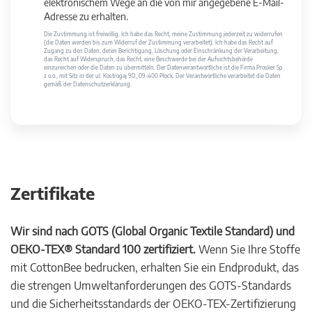
elektronischem Wege an die von mir angegebene E-Mail-
Adresse zu erhalten.
Die Zustimmung ist freiwillig. Ich habe das Recht, meine Zustimmung jederzeit zu widerrufen
(die Daten werden bis zum Widerruf der Zustimmung verarbeitet). Ich habe das Recht auf
Zugang zu den Daten, deren Berichtigung, Löschung oder Einschränkung der Verarbeitung,
das Recht auf Widerspruch, das Recht, eine Beschwerde bei der Aufsichtsbehörde
einzureichen oder die Daten zu übermitteln. Der Datenverantwortliche ist die Firma Prosker Sp.
z o.o., mit Sitz in der ul. Kostrogaj 9D, 09-400 Płock. Der Verantwortliche verarbeitet die Daten
gemäß der Datenschutzerklärung.
Zertifikate
Wir sind nach GOTS (Global Organic Textile Standard) und
OEKO-TEX® Standard 100 zertifiziert.
Wenn Sie Ihre Stoffe
mit CottonBee bedrucken, erhalten Sie ein Endprodukt, das
die strengen Umweltanforderungen des GOTS-Standards
und die Sicherheitsstandards der OEKO-TEX-Zertifizierung