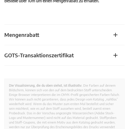
Bestelle über 10m um einen Mengenrabatt zu erhalten.
Mengenrabatt
GOTS-Transaktionszertifikat
Die Visualisierung, die du oben siehst, ist illustrativ.
Die Farben auf deinem
Bildschirm, können sich von den auf dem bedruckten Stoff unterscheiden.
Einige Browser interpretieren die im CMYK-Profil gespeicherten Farben falsch.
Wir können auch nicht garantieren, dass jedes Design vom Katalog „nahtlos”
wiederholt wird. Wenn du das Muster zum ersten Mal bestellst und sicher
sein möchtest, wie es auf dem Stoff aussehen wird, bestell zuerst einen
Probedruck. Das in der Vorschau angezeigte Wasserzeichen (Adobe Stock-
Logo und Musternummer) wird nicht auf das Material gedruckt. Stoffproben
und Stoff-Coupons, die mit einem Motiv aus dem Katalog gedruckt wurden,
werden nur zur Überprüfung des Erscheinungsbildes des Drucks verwendet