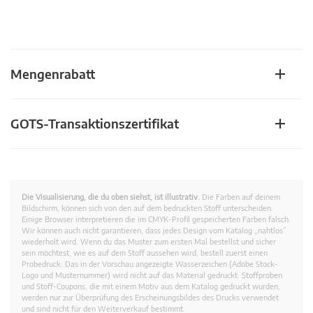
Mengenrabatt
GOTS-Transaktionszertifikat
Die Visualisierung, die du oben siehst, ist illustrativ.
Die Farben auf deinem
Bildschirm, können sich von den auf dem bedruckten Stoff unterscheiden.
Einige Browser interpretieren die im CMYK-Profil gespeicherten Farben falsch.
Wir können auch nicht garantieren, dass jedes Design vom Katalog „nahtlos”
wiederholt wird. Wenn du das Muster zum ersten Mal bestellst und sicher
sein möchtest, wie es auf dem Stoff aussehen wird, bestell zuerst einen
Probedruck. Das in der Vorschau angezeigte Wasserzeichen (Adobe Stock-
Logo und Musternummer) wird nicht auf das Material gedruckt. Stoffproben
und Stoff-Coupons, die mit einem Motiv aus dem Katalog gedruckt wurden,
werden nur zur Überprüfung des Erscheinungsbildes des Drucks verwendet
und sind nicht für den Weiterverkauf bestimmt.