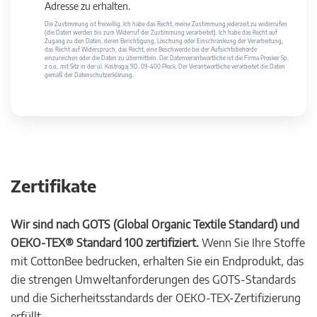
Adresse zu erhalten.
Die Zustimmung ist freiwillig. Ich habe das Recht, meine Zustimmung jederzeit zu widerrufen
(die Daten werden bis zum Widerruf der Zustimmung verarbeitet). Ich habe das Recht auf
Zugang zu den Daten, deren Berichtigung, Löschung oder Einschränkung der Verarbeitung,
das Recht auf Widerspruch, das Recht, eine Beschwerde bei der Aufsichtsbehörde
einzureichen oder die Daten zu übermitteln. Der Datenverantwortliche ist die Firma Prosker Sp.
z o.o., mit Sitz in der ul. Kostrogaj 9D, 09-400 Płock. Der Verantwortliche verarbeitet die Daten
gemäß der Datenschutzerklärung.
Zertifikate
Wir sind nach GOTS (Global Organic Textile Standard) und
OEKO-TEX® Standard 100 zertifiziert.
Wenn Sie Ihre Stoffe
mit CottonBee bedrucken, erhalten Sie ein Endprodukt, das
die strengen Umweltanforderungen des GOTS-Standards
und die Sicherheitsstandards der OEKO-TEX-Zertifizierung
erfüllt.