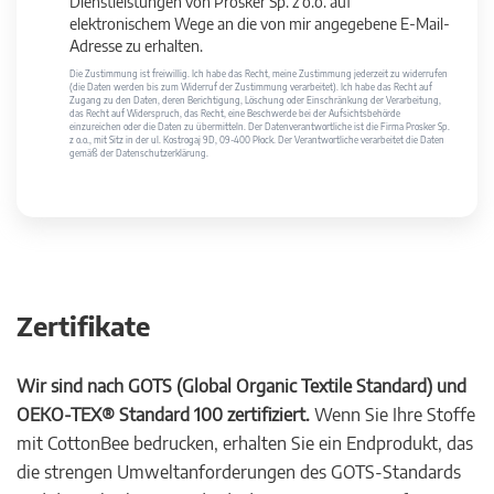
Dienstleistungen von Prosker Sp. z o.o. auf
elektronischem Wege an die von mir angegebene E-Mail-
Adresse zu erhalten.
Die Zustimmung ist freiwillig. Ich habe das Recht, meine Zustimmung jederzeit zu widerrufen
(die Daten werden bis zum Widerruf der Zustimmung verarbeitet). Ich habe das Recht auf
Zugang zu den Daten, deren Berichtigung, Löschung oder Einschränkung der Verarbeitung,
das Recht auf Widerspruch, das Recht, eine Beschwerde bei der Aufsichtsbehörde
einzureichen oder die Daten zu übermitteln. Der Datenverantwortliche ist die Firma Prosker Sp.
z o.o., mit Sitz in der ul. Kostrogaj 9D, 09-400 Płock. Der Verantwortliche verarbeitet die Daten
gemäß der Datenschutzerklärung.
Zertifikate
Wir sind nach GOTS (Global Organic Textile Standard) und
OEKO-TEX® Standard 100 zertifiziert.
Wenn Sie Ihre Stoffe
mit CottonBee bedrucken, erhalten Sie ein Endprodukt, das
die strengen Umweltanforderungen des GOTS-Standards