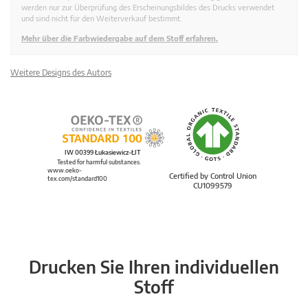
werden nur zur Überprüfung des Erscheinungsbildes des Drucks verwendet
und sind nicht für den Weiterverkauf bestimmt.
Mehr über die Farbwiedergabe auf dem Stoff erfahren.
Weitere Designs des Autors
IW 00399 Łukasiewicz-ŁIT
Tested for harmful substances.
www.oeko-
Certified by Control Union
tex.com/standard100
CU1099579
Drucken Sie Ihren individuellen
Stoff