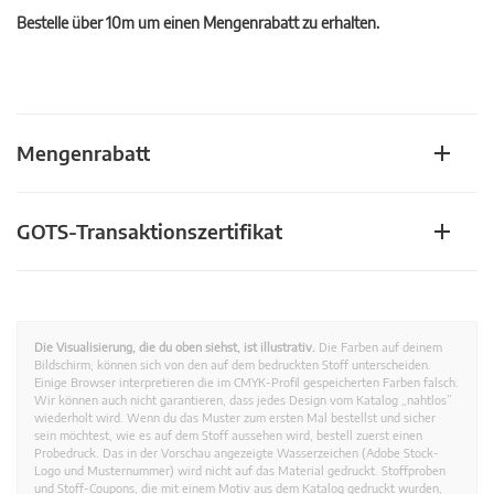
Bestelle über 10m um einen Mengenrabatt zu erhalten.
Mengenrabatt
GOTS-Transaktionszertifikat
Die Visualisierung, die du oben siehst, ist illustrativ.
Die Farben auf deinem
Bildschirm, können sich von den auf dem bedruckten Stoff unterscheiden.
Einige Browser interpretieren die im CMYK-Profil gespeicherten Farben falsch.
Wir können auch nicht garantieren, dass jedes Design vom Katalog „nahtlos”
wiederholt wird. Wenn du das Muster zum ersten Mal bestellst und sicher
sein möchtest, wie es auf dem Stoff aussehen wird, bestell zuerst einen
Probedruck. Das in der Vorschau angezeigte Wasserzeichen (Adobe Stock-
Logo und Musternummer) wird nicht auf das Material gedruckt. Stoffproben
und Stoff-Coupons, die mit einem Motiv aus dem Katalog gedruckt wurden,