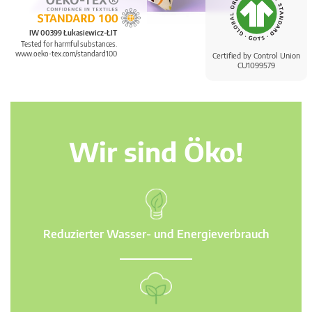
IW 00399 Łukasiewicz-ŁIT
Tested for harmful substances.
www.oeko-tex.com/standard100
Certified by Control Union
CU1099579
Wir sind Öko!
Reduzierter Wasser- und Energieverbrauch