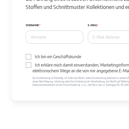
Stoffen und Schnittmuster Kollektionen und 
VORNAME
E-MAIL
Ich bin ein Geschäftskunde
Ich erkläre mich damit einverstanden, Marketinginfor
elektronischem Wege an die von mir angegebene E-Mail
Die Zustimmung ist freiwillig. Ich habe das Recht, meine Zustimmung jederzeit zu widerr
deren Berichtigung, Löschung oder Einschränkung der Verarbeitung, das Recht auf Widersp
Datenverantwortliche ist die Firma Prosker Sp. z o.o., mit Sitz in der ul. Kostrogaj 9D, 09-