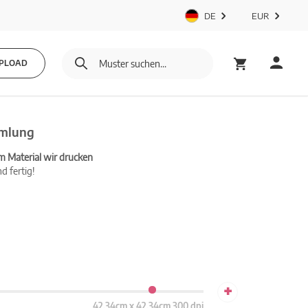
DE
EUR
PLOAD
mmlung
m Material wir drucken
d fertig!
+
42.34cm x 42.34cm 300 dpi