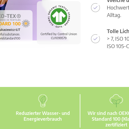
Hochwerti
Alltag.
Tolle Li
ukasiewicz-ŁIT
Certified by Control Union
mful substances.
> 7, ISO 
CU1099579
om/standard100
ISO 105-C
Reduzierter Wasser- und
Wir sind nach OE
Energieverbrauch
Standard 100 (Kla
zertifiziert