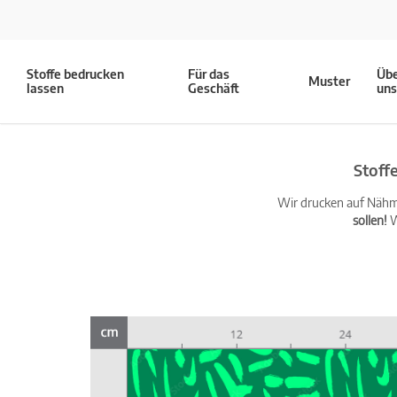
Stoffe bedrucken
Für das
Üb
Muster
lassen
Geschäft
un
Stoff
Wir drucken auf Nähma
sollen!
W