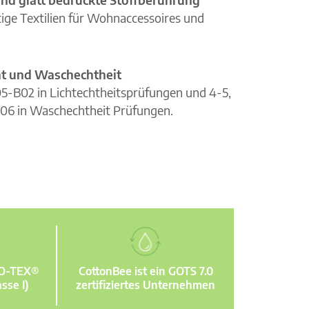
ge Textilien für Wohnaccessoires und
cht und Waschechtheit
105-B02 in Lichtechtheitsprüfungen und 4-5,
06 in Waschechtheit Prüfungen.
KO-TEX®
CottonBee ist ein GOTS 7.0
sse I)
zertifiziertes Unternehmen