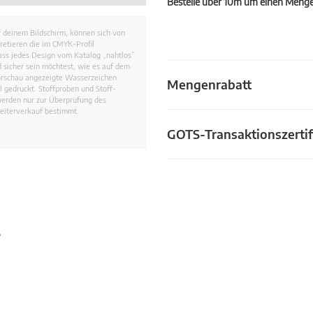
Bestelle über 10m um einen Mengen
 deinem Bildschirm, können sich von
retieren die im CMYK-Profil
dass jedes Design vom Katalog „nahtlos”
 sicher sein möchtest, wie es auf dem
Vorschau angezeigte Wasserzeichen
Mengenrabatt
 gedruckt. Stoffproben und Stoff-
werden nur zur Überprüfung des
eiterverkauf bestimmt.
GOTS-Transaktionszertif