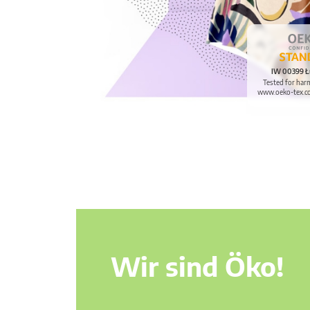
IW 00399 Ł
Tested for har
www.oeko-tex.c
Wir sind Öko!