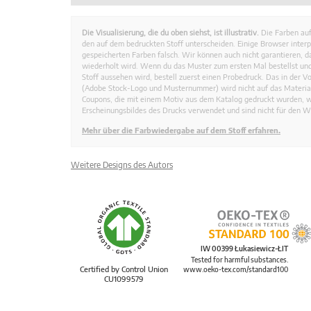
Die Visualisierung, die du oben siehst, ist illustrativ.
Die Farben auf
den auf dem bedruckten Stoff unterscheiden. Einige Browser interp
gespeicherten Farben falsch. Wir können auch nicht garantieren, 
wiederholt wird. Wenn du das Muster zum ersten Mal bestellst und
Stoff aussehen wird, bestell zuerst einen Probedruck. Das in der 
(Adobe Stock-Logo und Musternummer) wird nicht auf das Material
Coupons, die mit einem Motiv aus dem Katalog gedruckt wurden, 
Erscheinungsbildes des Drucks verwendet und sind nicht für den W
Mehr über die Farbwiedergabe auf dem Stoff erfahren.
Weitere Designs des Autors
IW 00399 Łukasiewicz-ŁIT
Tested for harmful substances.
Certified by Control Union
www.oeko-tex.com/standard100
CU1099579