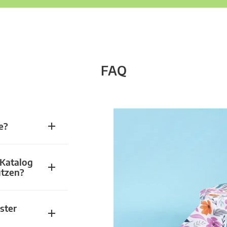
FAQ
e?
 Katalog
utzen?
ster