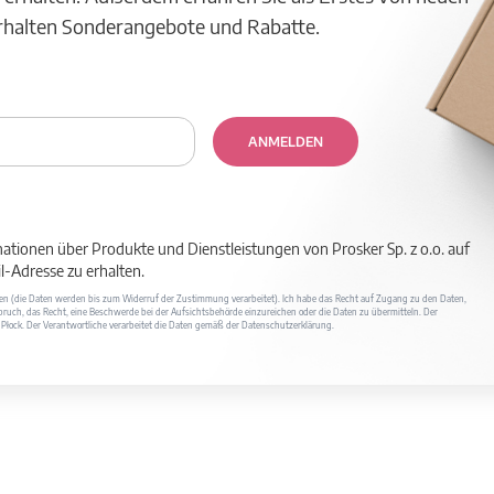
erhalten Sonderangebote und Rabatte.
ANMELDEN
mationen über Produkte und Dienstleistungen von Prosker Sp. z o.o. auf
-Adresse zu erhalten.
ufen (die Daten werden bis zum Widerruf der Zustimmung verarbeitet). Ich habe das Recht auf Zugang zu den Daten,
ruch, das Recht, eine Beschwerde bei der Aufsichtsbehörde einzureichen oder die Daten zu übermitteln. Der
400 Płock. Der Verantwortliche verarbeitet die Daten gemäß der Datenschutzerklärung.