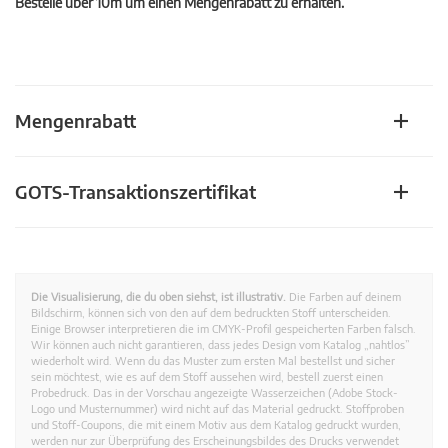
Bestelle über 10m um einen Mengenrabatt zu erhalten.
Mengenrabatt
GOTS-Transaktionszertifikat
Die Visualisierung, die du oben siehst, ist illustrativ.
Die Farben auf deinem
Bildschirm, können sich von den auf dem bedruckten Stoff unterscheiden.
Einige Browser interpretieren die im CMYK-Profil gespeicherten Farben falsch.
Wir können auch nicht garantieren, dass jedes Design vom Katalog „nahtlos”
wiederholt wird. Wenn du das Muster zum ersten Mal bestellst und sicher
sein möchtest, wie es auf dem Stoff aussehen wird, bestell zuerst einen
Probedruck. Das in der Vorschau angezeigte Wasserzeichen (Adobe Stock-
Logo und Musternummer) wird nicht auf das Material gedruckt. Stoffproben
und Stoff-Coupons, die mit einem Motiv aus dem Katalog gedruckt wurden,
werden nur zur Überprüfung des Erscheinungsbildes des Drucks verwendet