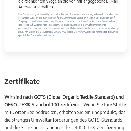
elektronischem Wege an die von mir angegebene E-Mail-
Adresse zu erhalten.
Die Zustimmung ist freiwillig. Ich habe das Recht, meine Zustimmung jederzeit zu widerrufen
(die Daten werden bis zum Widerruf der Zustimmung verarbeitet). Ich habe das Recht auf
Zugang zu den Daten, deren Berichtigung, Löschung oder Einschränkung der Verarbeitung,
das Recht auf Widerspruch, das Recht, eine Beschwerde bei der Aufsichtsbehörde
einzureichen oder die Daten zu übermitteln. Der Datenverantwortliche ist die Firma Prosker Sp.
z o.o., mit Sitz in der ul. Kostrogaj 9D, 09-400 Płock. Der Verantwortliche verarbeitet die Daten
gemäß der Datenschutzerklärung.
Zertifikate
Wir sind nach GOTS (Global Organic Textile Standard) und
OEKO-TEX® Standard 100 zertifiziert.
Wenn Sie Ihre Stoffe
mit CottonBee bedrucken, erhalten Sie ein Endprodukt, das
die strengen Umweltanforderungen des GOTS-Standards
und die Sicherheitsstandards der OEKO-TEX-Zertifizierung