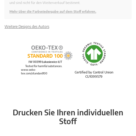
und sind nicht für den Weiterverkauf bestimmt.
Mehr über die Farbwiedergabe auf dem Stoff erfahren.
Weitere Designs des Autors
IW 00399 Łukasiewicz-ŁIT
Tested for harmful substances.
www.oeko-
Certified by Control Union
tex.com/standard100
CU1099579
Drucken Sie Ihren individuellen
Stoff