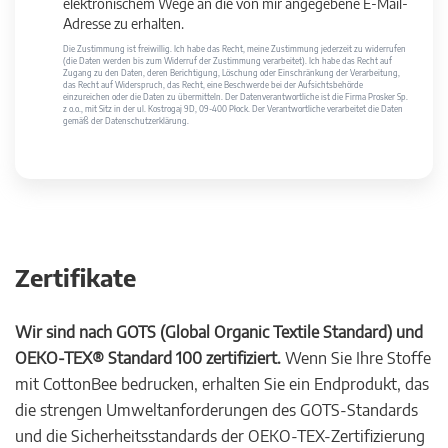
elektronischem Wege an die von mir angegebene E-Mail-
Adresse zu erhalten.
Die Zustimmung ist freiwillig. Ich habe das Recht, meine Zustimmung jederzeit zu widerrufen
(die Daten werden bis zum Widerruf der Zustimmung verarbeitet). Ich habe das Recht auf
Zugang zu den Daten, deren Berichtigung, Löschung oder Einschränkung der Verarbeitung,
das Recht auf Widerspruch, das Recht, eine Beschwerde bei der Aufsichtsbehörde
einzureichen oder die Daten zu übermitteln. Der Datenverantwortliche ist die Firma Prosker Sp.
z o.o., mit Sitz in der ul. Kostrogaj 9D, 09-400 Płock. Der Verantwortliche verarbeitet die Daten
gemäß der Datenschutzerklärung.
Zertifikate
Wir sind nach GOTS (Global Organic Textile Standard) und
OEKO-TEX® Standard 100 zertifiziert.
Wenn Sie Ihre Stoffe
mit CottonBee bedrucken, erhalten Sie ein Endprodukt, das
die strengen Umweltanforderungen des GOTS-Standards
und die Sicherheitsstandards der OEKO-TEX-Zertifizierung