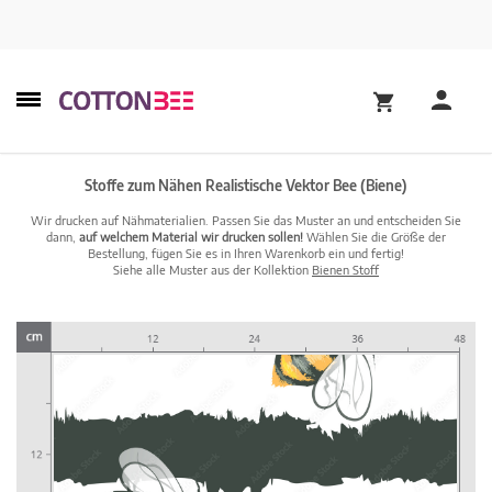
Stoffe zum Nähen Realistische Vektor Bee (Biene)
Wir drucken auf Nähmaterialien. Passen Sie das Muster an und entscheiden Sie
dann,
auf welchem Material wir drucken sollen!
Wählen Sie die Größe der
Bestellung, fügen Sie es in Ihren Warenkorb ein und fertig!
Siehe alle Muster aus der Kollektion
Bienen Stoff