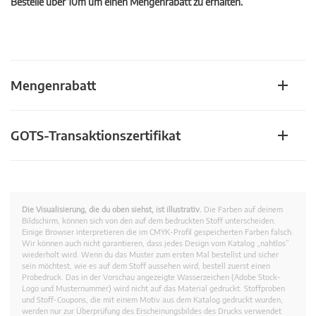
Bestelle über 10m um einen Mengenrabatt zu erhalten.
Mengenrabatt
GOTS-Transaktionszertifikat
Die Visualisierung, die du oben siehst, ist illustrativ.
Die Farben auf deinem
Bildschirm, können sich von den auf dem bedruckten Stoff unterscheiden.
Einige Browser interpretieren die im CMYK-Profil gespeicherten Farben falsch.
Wir können auch nicht garantieren, dass jedes Design vom Katalog „nahtlos”
wiederholt wird. Wenn du das Muster zum ersten Mal bestellst und sicher
sein möchtest, wie es auf dem Stoff aussehen wird, bestell zuerst einen
Probedruck. Das in der Vorschau angezeigte Wasserzeichen (Adobe Stock-
Logo und Musternummer) wird nicht auf das Material gedruckt. Stoffproben
und Stoff-Coupons, die mit einem Motiv aus dem Katalog gedruckt wurden,
werden nur zur Überprüfung des Erscheinungsbildes des Drucks verwendet