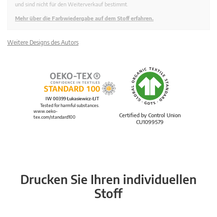
und sind nicht für den Weiterverkauf bestimmt.
Mehr über die Farbwiedergabe auf dem Stoff erfahren.
Weitere Designs des Autors
IW 00399 Łukasiewicz-ŁIT
Tested for harmful substances.
www.oeko-
Certified by Control Union
tex.com/standard100
CU1099579
Drucken Sie Ihren individuellen
Stoff