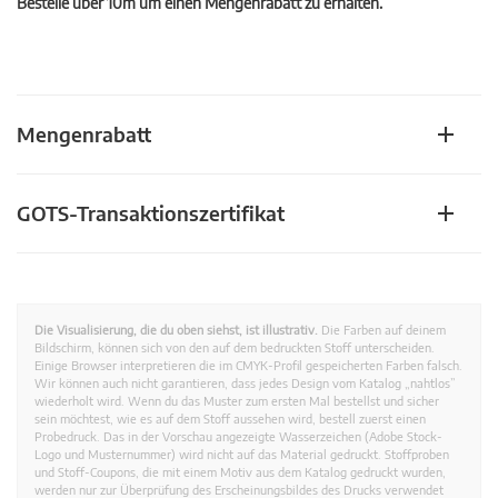
Bestelle über 10m um einen Mengenrabatt zu erhalten.
Mengenrabatt
GOTS-Transaktionszertifikat
Die Visualisierung, die du oben siehst, ist illustrativ.
Die Farben auf deinem
Bildschirm, können sich von den auf dem bedruckten Stoff unterscheiden.
Einige Browser interpretieren die im CMYK-Profil gespeicherten Farben falsch.
Wir können auch nicht garantieren, dass jedes Design vom Katalog „nahtlos”
wiederholt wird. Wenn du das Muster zum ersten Mal bestellst und sicher
sein möchtest, wie es auf dem Stoff aussehen wird, bestell zuerst einen
Probedruck. Das in der Vorschau angezeigte Wasserzeichen (Adobe Stock-
Logo und Musternummer) wird nicht auf das Material gedruckt. Stoffproben
und Stoff-Coupons, die mit einem Motiv aus dem Katalog gedruckt wurden,
werden nur zur Überprüfung des Erscheinungsbildes des Drucks verwendet