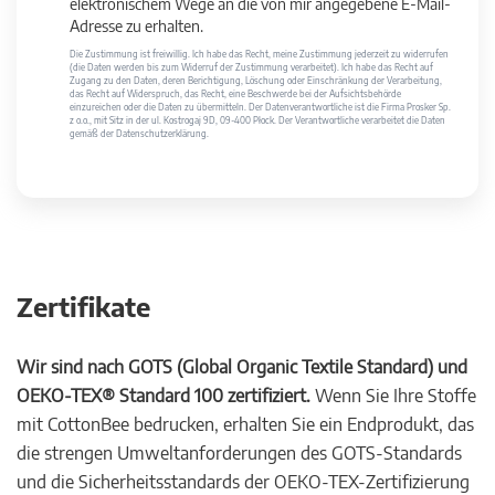
elektronischem Wege an die von mir angegebene E-Mail-
Adresse zu erhalten.
Die Zustimmung ist freiwillig. Ich habe das Recht, meine Zustimmung jederzeit zu widerrufen
(die Daten werden bis zum Widerruf der Zustimmung verarbeitet). Ich habe das Recht auf
Zugang zu den Daten, deren Berichtigung, Löschung oder Einschränkung der Verarbeitung,
das Recht auf Widerspruch, das Recht, eine Beschwerde bei der Aufsichtsbehörde
einzureichen oder die Daten zu übermitteln. Der Datenverantwortliche ist die Firma Prosker Sp.
z o.o., mit Sitz in der ul. Kostrogaj 9D, 09-400 Płock. Der Verantwortliche verarbeitet die Daten
gemäß der Datenschutzerklärung.
Zertifikate
Wir sind nach GOTS (Global Organic Textile Standard) und
OEKO-TEX® Standard 100 zertifiziert.
Wenn Sie Ihre Stoffe
mit CottonBee bedrucken, erhalten Sie ein Endprodukt, das
die strengen Umweltanforderungen des GOTS-Standards
und die Sicherheitsstandards der OEKO-TEX-Zertifizierung