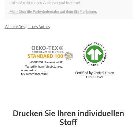
und sind nicht für den Weiterverkauf bestimmt.
Mehr über die Farbwiedergabe auf dem Stoff erfahren.
Weitere Designs des Autors
IW 00399 Łukasiewicz-ŁIT
Tested for harmful substances.
www.oeko-
Certified by Control Union
tex.com/standard100
CU1099579
Drucken Sie Ihren individuellen
Stoff