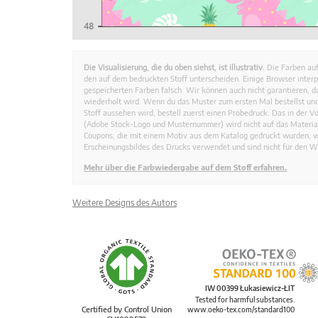
Die Visualisierung, die du oben siehst, ist illustrativ.
Die Farben auf
den auf dem bedruckten Stoff unterscheiden. Einige Browser interp
gespeicherten Farben falsch. Wir können auch nicht garantieren, 
wiederholt wird. Wenn du das Muster zum ersten Mal bestellst und
Stoff aussehen wird, bestell zuerst einen Probedruck. Das in der 
(Adobe Stock-Logo und Musternummer) wird nicht auf das Material
Coupons, die mit einem Motiv aus dem Katalog gedruckt wurden, 
Erscheinungsbildes des Drucks verwendet und sind nicht für den W
Mehr über die Farbwiedergabe auf dem Stoff erfahren.
Weitere Designs des Autors
IW 00399 Łukasiewicz-ŁIT
Tested for harmful substances.
Certified by Control Union
www.oeko-tex.com/standard100