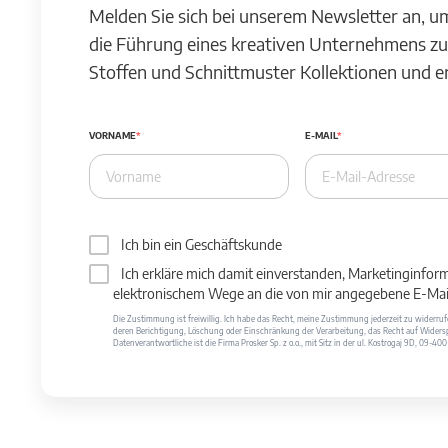
Melden Sie sich bei unserem Newsletter an, u
die Führung eines kreativen Unternehmens zu
Stoffen und Schnittmuster Kollektionen und 
VORNAME
E-MAIL
Ich bin ein Geschäftskunde
Ich erkläre mich damit einverstanden, Marketinginfor
elektronischem Wege an die von mir angegebene E-Mail
Die Zustimmung ist freiwillig. Ich habe das Recht, meine Zustimmung jederzeit zu widerr
deren Berichtigung, Löschung oder Einschränkung der Verarbeitung, das Recht auf Widersp
Datenverantwortliche ist die Firma Prosker Sp. z o.o., mit Sitz in der ul. Kostrogaj 9D, 09-