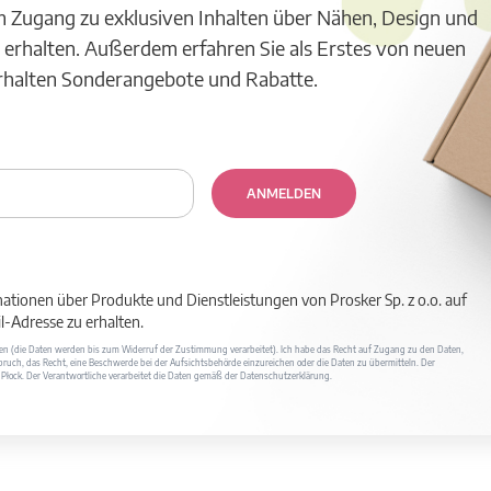
m Zugang zu exklusiven Inhalten über Nähen, Design und
 erhalten. Außerdem erfahren Sie als Erstes von neuen
erhalten Sonderangebote und Rabatte.
ANMELDEN
mationen über Produkte und Dienstleistungen von Prosker Sp. z o.o. auf
-Adresse zu erhalten.
ufen (die Daten werden bis zum Widerruf der Zustimmung verarbeitet). Ich habe das Recht auf Zugang zu den Daten,
ruch, das Recht, eine Beschwerde bei der Aufsichtsbehörde einzureichen oder die Daten zu übermitteln. Der
400 Płock. Der Verantwortliche verarbeitet die Daten gemäß der Datenschutzerklärung.