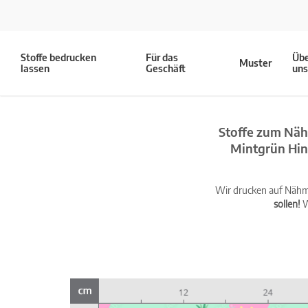
Stoffe bedrucken
Für das
Üb
Muster
lassen
Geschäft
un
Stoffe zum Näh
Mintgrün Hin
Wir drucken auf Nähma
sollen!
W