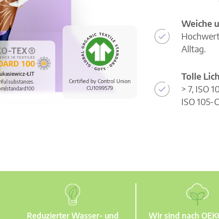
Weiche u
Hochwerti
Alltag.
Tolle Li
ukasiewicz-ŁIT
Certified by Control Union
mful substances.
> 7, ISO 
CU1099579
om/standard100
ISO 105-C
Reduzierter Wasser- und
Wir sind nach OE