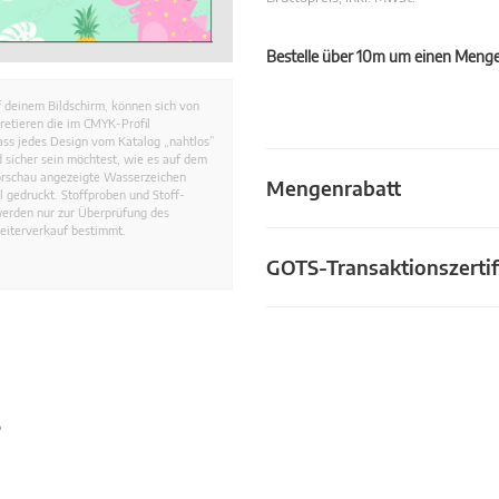
Bestelle über 10m um einen Mengen
 deinem Bildschirm, können sich von
retieren die im CMYK-Profil
dass jedes Design vom Katalog „nahtlos”
 sicher sein möchtest, wie es auf dem
Vorschau angezeigte Wasserzeichen
Mengenrabatt
 gedruckt. Stoffproben und Stoff-
werden nur zur Überprüfung des
eiterverkauf bestimmt.
GOTS-Transaktionszertif