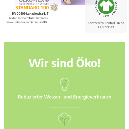
IW 00399 Łukasiewicz-ŁIT
Tested for harmful substances.
www.oeko-tex.com/standard100
Certified by Control Union
CU1099579
Wir sind Öko!
Reduzierter Wasser- und Energieverbrauch