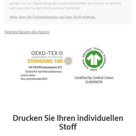
werden nur zur Überprüfung des Erscheinungsbildes des Drucks verwendet
und sind nicht für den Weiterverkauf bestimmt.
Mehr über die Farbwiedergabe auf dem Stoff erfahren.
Weitere Designs des Autors
IW 00399 Łukasiewicz-ŁIT
Tested for harmful substances.
www.oeko-
Certified by Control Union
tex.com/standard100
CU1099579
Drucken Sie Ihren individuellen
Stoff