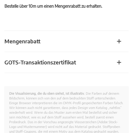
Bestelle über 10m um einen Mengenrabatt zu erhalten.
Mengenrabatt
GOTS-Transaktionszertifikat
Die Visualisierung, die du oben siehst, ist illustrativ.
Die Farben auf deinem
Bildschirm, können sich von den auf dem bedruckten Stoff unterscheiden.
Einige Browser interpretieren die im CMYK-Profil gespeicherten Farben falsch.
Wir können auch nicht garantieren, dass jedes Design vom Katalog „nahtlos”
wiederholt wird. Wenn du das Muster zum ersten Mal bestellst und sicher
sein möchtest, wie es auf dem Stoff aussehen wird, bestell zuerst einen
Probedruck. Das in der Vorschau angezeigte Wasserzeichen (Adobe Stock-
Logo und Musternummer) wird nicht auf das Material gedruckt. Stoffproben
und Stoff-Coupons, die mit einem Motiv aus dem Katalog gedruckt wurden,