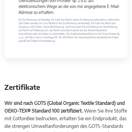
Dienstleistungen von Prosker Sp. z o.o. auf
elektronischem Wege an die von mir angegebene E-Mail-
Adresse zu erhalten.
Die Zustimmung ist freiwillig. Ich habe das Recht, meine Zustimmung jederzeit zu widerrufen
(die Daten werden bis zum Widerruf der Zustimmung verarbeitet). Ich habe das Recht auf
Zugang zu den Daten, deren Berichtigung, Löschung oder Einschränkung der Verarbeitung,
das Recht auf Widerspruch, das Recht, eine Beschwerde bei der Aufsichtsbehörde
einzureichen oder die Daten zu übermitteln. Der Datenverantwortliche ist die Firma Prosker Sp.
z o.o., mit Sitz in der ul. Kostrogaj 9D, 09-400 Płock. Der Verantwortliche verarbeitet die Daten
gemäß der Datenschutzerklärung.
Zertifikate
Wir sind nach GOTS (Global Organic Textile Standard) und
OEKO-TEX® Standard 100 zertifiziert.
Wenn Sie Ihre Stoffe
mit CottonBee bedrucken, erhalten Sie ein Endprodukt, das
die strengen Umweltanforderungen des GOTS-Standards