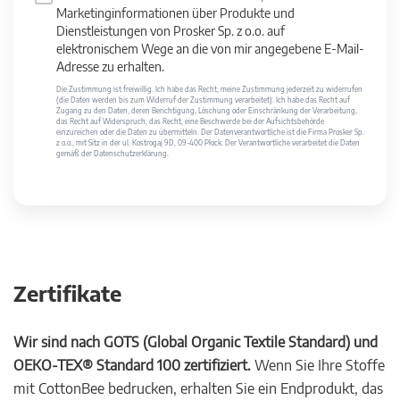
Marketinginformationen über Produkte und
Dienstleistungen von Prosker Sp. z o.o. auf
elektronischem Wege an die von mir angegebene E-Mail-
Adresse zu erhalten.
Die Zustimmung ist freiwillig. Ich habe das Recht, meine Zustimmung jederzeit zu widerrufen
(die Daten werden bis zum Widerruf der Zustimmung verarbeitet). Ich habe das Recht auf
Zugang zu den Daten, deren Berichtigung, Löschung oder Einschränkung der Verarbeitung,
das Recht auf Widerspruch, das Recht, eine Beschwerde bei der Aufsichtsbehörde
einzureichen oder die Daten zu übermitteln. Der Datenverantwortliche ist die Firma Prosker Sp.
z o.o., mit Sitz in der ul. Kostrogaj 9D, 09-400 Płock. Der Verantwortliche verarbeitet die Daten
gemäß der Datenschutzerklärung.
Zertifikate
Wir sind nach GOTS (Global Organic Textile Standard) und
OEKO-TEX® Standard 100 zertifiziert.
Wenn Sie Ihre Stoffe
mit CottonBee bedrucken, erhalten Sie ein Endprodukt, das