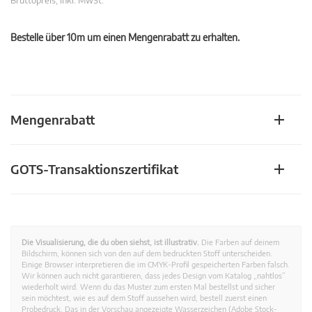
Bruttopreis, inkl. MwSt.
Bestelle über 10m um einen Mengenrabatt zu erhalten.
Mengenrabatt
GOTS-Transaktionszertifikat
Die Visualisierung, die du oben siehst, ist illustrativ.
Die Farben auf deinem
Bildschirm, können sich von den auf dem bedruckten Stoff unterscheiden.
Einige Browser interpretieren die im CMYK-Profil gespeicherten Farben falsch.
Wir können auch nicht garantieren, dass jedes Design vom Katalog „nahtlos”
wiederholt wird. Wenn du das Muster zum ersten Mal bestellst und sicher
sein möchtest, wie es auf dem Stoff aussehen wird, bestell zuerst einen
Probedruck. Das in der Vorschau angezeigte Wasserzeichen (Adobe Stock-