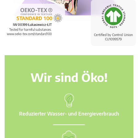
IW 00399 Łukasiewicz-ŁIT
Tested for harmful substances.
www.oeko-tex.com/standard100
Certified by Control Union
CU1099579
Wir sind Öko!
Reduzierter Wasser- und Energieverbrauch