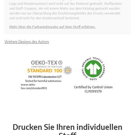
Logo und Musternummer) wird nicht auf das Material gedruckt. Stoffproben
und Stoff-Coupons, die mit einem Motiv aus dem Katalog gedruckt wurden,
werden nur zur Überprüfung des Erscheinungsbildes des Drucks verwendet
und sind nicht für den Weiterverkauf bestimmt.
Mehr über die Farbwiedergabe auf dem Stoff erfahren.
Weitere Designs des Autors
IW 00399 Łukasiewicz-ŁIT
Tested for harmful substances.
www.oeko-
Certified by Control Union
tex.com/standard100
CU1099579
Drucken Sie Ihren individuellen