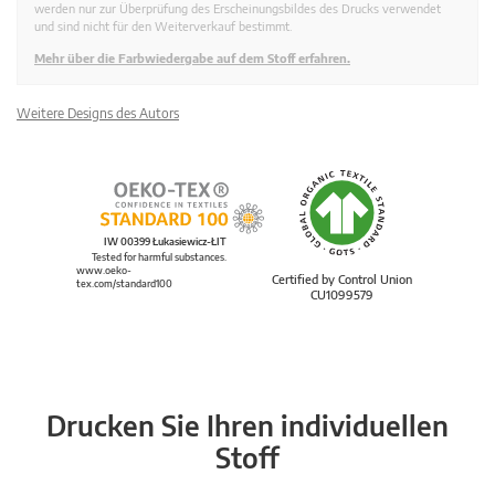
werden nur zur Überprüfung des Erscheinungsbildes des Drucks verwendet
und sind nicht für den Weiterverkauf bestimmt.
Mehr über die Farbwiedergabe auf dem Stoff erfahren.
Weitere Designs des Autors
IW 00399 Łukasiewicz-ŁIT
Tested for harmful substances.
www.oeko-
Certified by Control Union
tex.com/standard100
CU1099579
Drucken Sie Ihren individuellen
Stoff