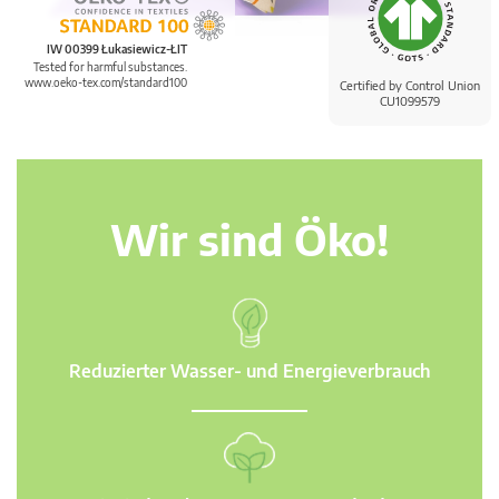
IW 00399 Łukasiewicz-ŁIT
Tested for harmful substances.
www.oeko-tex.com/standard100
Certified by Control Union
CU1099579
Wir sind Öko!
Reduzierter Wasser- und Energieverbrauch