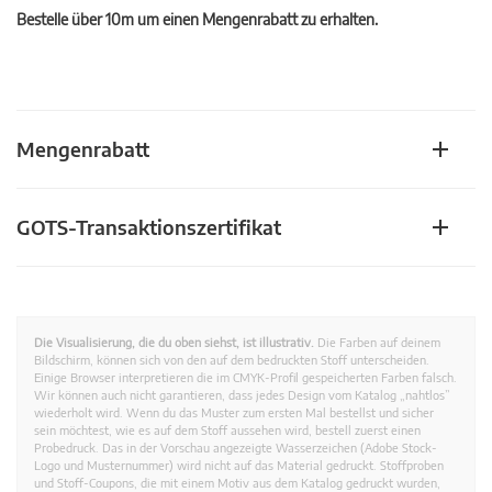
Bestelle über 10m um einen Mengenrabatt zu erhalten.
Mengenrabatt
GOTS-Transaktionszertifikat
Die Visualisierung, die du oben siehst, ist illustrativ.
Die Farben auf deinem
Bildschirm, können sich von den auf dem bedruckten Stoff unterscheiden.
Einige Browser interpretieren die im CMYK-Profil gespeicherten Farben falsch.
Wir können auch nicht garantieren, dass jedes Design vom Katalog „nahtlos”
wiederholt wird. Wenn du das Muster zum ersten Mal bestellst und sicher
sein möchtest, wie es auf dem Stoff aussehen wird, bestell zuerst einen
Probedruck. Das in der Vorschau angezeigte Wasserzeichen (Adobe Stock-
Logo und Musternummer) wird nicht auf das Material gedruckt. Stoffproben
und Stoff-Coupons, die mit einem Motiv aus dem Katalog gedruckt wurden,