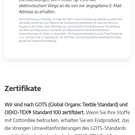
elektronischem Wege an die von mir angegebene E-Mail-
Adresse zu erhalten.
Die Zustimmung ist freiwillig. Ich habe das Recht, meine Zustimmung jederzeit zu widerrufen
(die Daten werden bis zum Widerruf der Zustimmung verarbeitet). Ich habe das Recht auf
Zugang zu den Daten, deren Berichtigung, Löschung oder Einschränkung der Verarbeitung,
das Recht auf Widerspruch, das Recht, eine Beschwerde bei der Aufsichtsbehörde
einzureichen oder die Daten zu übermitteln. Der Datenverantwortliche ist die Firma Prosker Sp.
z o.o., mit Sitz in der ul. Kostrogaj 9D, 09-400 Płock. Der Verantwortliche verarbeitet die Daten
gemäß der Datenschutzerklärung.
Zertifikate
Wir sind nach GOTS (Global Organic Textile Standard) und
OEKO-TEX® Standard 100 zertifiziert.
Wenn Sie Ihre Stoffe
mit CottonBee bedrucken, erhalten Sie ein Endprodukt, das
die strengen Umweltanforderungen des GOTS-Standards