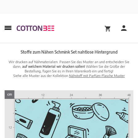
Stoffe zum Nähen Schmink Set nahtlose Hintergrund
Wir drucken auf Nähmaterialien. Passen Sie das Muster an und entscheiden Sie
dann,
auf welchem Material wir drucken sollen!
Wählen Sie die Größe der
Bestellung, fügen Sie es in Ihren Warenkorb ein und fertig!
Siehe alle Muster aus der Kollektion
Nähstoff mit Parfüm-Flasche Muster