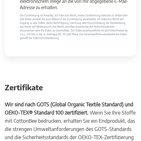
elektronischem Wege an die von mir angegebene E-Mail-
Adresse zu erhalten.
Die Zustimmung ist freiwillig. Ich habe das Recht, meine Zustimmung jederzeit zu widerrufen
(die Daten werden bis zum Widerruf der Zustimmung verarbeitet). Ich habe das Recht auf
Zugang zu den Daten, deren Berichtigung, Löschung oder Einschränkung der Verarbeitung,
das Recht auf Widerspruch, das Recht, eine Beschwerde bei der Aufsichtsbehörde
einzureichen oder die Daten zu übermitteln. Der Datenverantwortliche ist die Firma Prosker Sp.
z o.o., mit Sitz in der ul. Kostrogaj 9D, 09-400 Płock. Der Verantwortliche verarbeitet die Daten
gemäß der Datenschutzerklärung.
Zertifikate
Wir sind nach GOTS (Global Organic Textile Standard) und
OEKO-TEX® Standard 100 zertifiziert.
Wenn Sie Ihre Stoffe
mit CottonBee bedrucken, erhalten Sie ein Endprodukt, das
die strengen Umweltanforderungen des GOTS-Standards
und die Sicherheitsstandards der OEKO-TEX-Zertifizierung