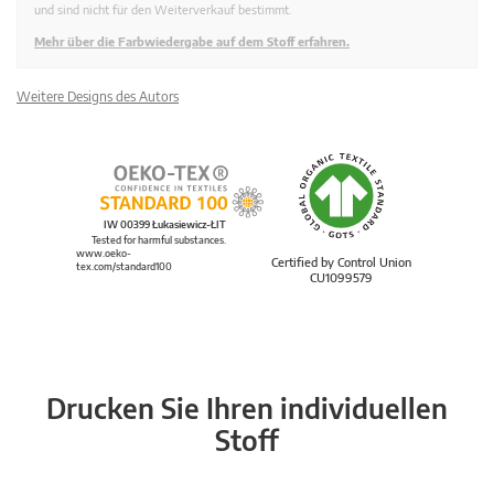
und sind nicht für den Weiterverkauf bestimmt.
Mehr über die Farbwiedergabe auf dem Stoff erfahren.
Weitere Designs des Autors
IW 00399 Łukasiewicz-ŁIT
Tested for harmful substances.
www.oeko-
Certified by Control Union
tex.com/standard100
CU1099579
Drucken Sie Ihren individuellen
Stoff