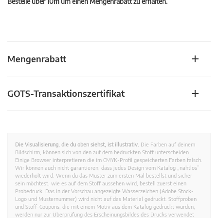
Bestelle über 10m um einen Mengenrabatt zu erhalten.
Mengenrabatt
GOTS-Transaktionszertifikat
Die Visualisierung, die du oben siehst, ist illustrativ.
Die Farben auf deinem
Bildschirm, können sich von den auf dem bedruckten Stoff unterscheiden.
Einige Browser interpretieren die im CMYK-Profil gespeicherten Farben falsch.
Wir können auch nicht garantieren, dass jedes Design vom Katalog „nahtlos”
wiederholt wird. Wenn du das Muster zum ersten Mal bestellst und sicher
sein möchtest, wie es auf dem Stoff aussehen wird, bestell zuerst einen
Probedruck. Das in der Vorschau angezeigte Wasserzeichen (Adobe Stock-
Logo und Musternummer) wird nicht auf das Material gedruckt. Stoffproben
und Stoff-Coupons, die mit einem Motiv aus dem Katalog gedruckt wurden,
werden nur zur Überprüfung des Erscheinungsbildes des Drucks verwendet