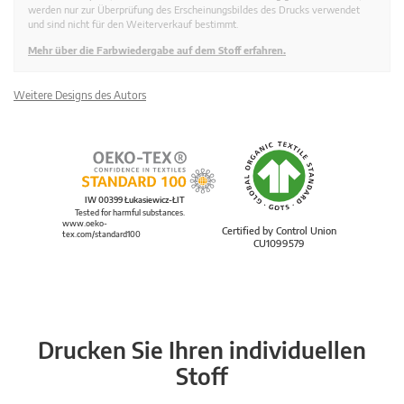
werden nur zur Überprüfung des Erscheinungsbildes des Drucks verwendet
und sind nicht für den Weiterverkauf bestimmt.
Mehr über die Farbwiedergabe auf dem Stoff erfahren.
Weitere Designs des Autors
IW 00399 Łukasiewicz-ŁIT
Tested for harmful substances.
www.oeko-
Certified by Control Union
tex.com/standard100
CU1099579
Drucken Sie Ihren individuellen
Stoff