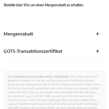
Bestelle über 10m um einen Mengenrabatt zu erhalten.
Mengenrabatt
GOTS-Transaktionszertifikat
Die Visualisierung, die du oben siehst, ist illustrativ.
Die Farben auf deinem
Bildschirm, können sich von den auf dem bedruckten Stoff unterscheiden.
Einige Browser interpretieren die im CMYK-Profil gespeicherten Farben falsch.
Wir können auch nicht garantieren, dass jedes Design vom Katalog „nahtlos”
wiederholt wird. Wenn du das Muster zum ersten Mal bestellst und sicher
sein möchtest, wie es auf dem Stoff aussehen wird, bestell zuerst einen
Probedruck. Das in der Vorschau angezeigte Wasserzeichen (Adobe Stock-
Logo und Musternummer) wird nicht auf das Material gedruckt. Stoffproben
und Stoff-Coupons, die mit einem Motiv aus dem Katalog gedruckt wurden,