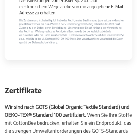
Dienstleistungen von Prosker Sp. z o.o. auf
elektronischem Wege an die von mir angegebene E-Mail-
Adresse zu erhalten.
Die Zustimmung ist freiwillig. Ich habe das Recht, meine Zustimmung jederzeit zu widerrufen
(die Daten werden bis zum Widerruf der Zustimmung verarbeitet). Ich habe das Recht auf
Zugang zu den Daten, deren Berichtigung, Löschung oder Einschränkung der Verarbeitung,
das Recht auf Widerspruch, das Recht, eine Beschwerde bei der Aufsichtsbehörde
einzureichen oder die Daten zu übermitteln. Der Datenverantwortliche ist die Firma Prosker Sp.
z o.o., mit Sitz in der ul. Kostrogaj 9D, 09-400 Płock. Der Verantwortliche verarbeitet die Daten
gemäß der Datenschutzerklärung.
Zertifikate
Wir sind nach GOTS (Global Organic Textile Standard) und
OEKO-TEX® Standard 100 zertifiziert.
Wenn Sie Ihre Stoffe
mit CottonBee bedrucken, erhalten Sie ein Endprodukt, das
die strengen Umweltanforderungen des GOTS-Standards