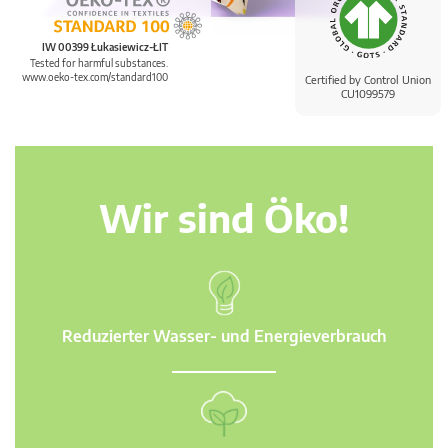
IW 00399 Łukasiewicz-ŁIT
Tested for harmful substances.
www.oeko-tex.com/standard100
Certified by Control Union
CU1099579
Wir sind Öko!
Reduzierter Wasser- und Energieverbrauch