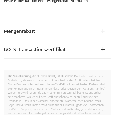
Bestelle über 10m um einen Mengenrabatt zu erhalten.
Mengenrabatt
GOTS-Transaktionszertifikat
Die Visualisierung, die du oben siehst, ist illustrativ.
Die Farben auf deinem
Bildschirm, können sich von den auf dem bedruckten Stoff unterscheiden.
Einige Browser interpretieren die im CMYK-Profil gespeicherten Farben falsch.
Wir können auch nicht garantieren, dass jedes Design vom Katalog „nahtlos”
wiederholt wird. Wenn du das Muster zum ersten Mal bestellst und sicher
sein möchtest, wie es auf dem Stoff aussehen wird, bestell zuerst einen
Probedruck. Das in der Vorschau angezeigte Wasserzeichen (Adobe Stock-
Logo und Musternummer) wird nicht auf das Material gedruckt. Stoffproben
und Stoff-Coupons, die mit einem Motiv aus dem Katalog gedruckt wurden,
werden nur zur Überprüfung des Erscheinungsbildes des Drucks verwendet