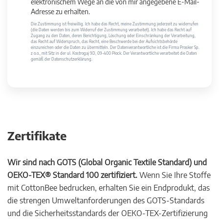
elektronischem Wege an die von mir angegebene E-Mail-
Adresse zu erhalten.
Die Zustimmung ist freiwillig. Ich habe das Recht, meine Zustimmung jederzeit zu widerrufen
(die Daten werden bis zum Widerruf der Zustimmung verarbeitet). Ich habe das Recht auf
Zugang zu den Daten, deren Berichtigung, Löschung oder Einschränkung der Verarbeitung,
das Recht auf Widerspruch, das Recht, eine Beschwerde bei der Aufsichtsbehörde
einzureichen oder die Daten zu übermitteln. Der Datenverantwortliche ist die Firma Prosker Sp.
z o.o., mit Sitz in der ul. Kostrogaj 9D, 09-400 Płock. Der Verantwortliche verarbeitet die Daten
gemäß der Datenschutzerklärung.
Zertifikate
Wir sind nach GOTS (Global Organic Textile Standard) und
OEKO-TEX® Standard 100 zertifiziert.
Wenn Sie Ihre Stoffe
mit CottonBee bedrucken, erhalten Sie ein Endprodukt, das
die strengen Umweltanforderungen des GOTS-Standards
und die Sicherheitsstandards der OEKO-TEX-Zertifizierung