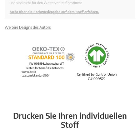
und sind nicht für den Weiterverkauf bestimmt.
Mehr über die Farbwiedergabe auf dem Stoff erfahren.
Weitere Designs des Autors
IW 00399 Łukasiewicz-ŁIT
Tested for harmful substances.
www.oeko-
Certified by Control Union
tex.com/standard100
CU1099579
Drucken Sie Ihren individuellen
Stoff