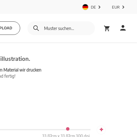
DE
EUR
PLOAD
llustration.
m Material wir drucken
d fertig!
+
33.87cm x 33.87cm 300 dpi