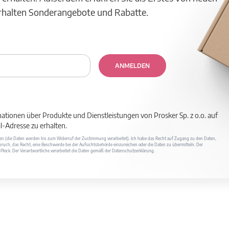
erhalten Sonderangebote und Rabatte.
ANMELDEN
mationen über Produkte und Dienstleistungen von Prosker Sp. z o.o. auf
-Adresse zu erhalten.
ufen (die Daten werden bis zum Widerruf der Zustimmung verarbeitet). Ich habe das Recht auf Zugang zu den Daten,
ruch, das Recht, eine Beschwerde bei der Aufsichtsbehörde einzureichen oder die Daten zu übermitteln. Der
400 Płock. Der Verantwortliche verarbeitet die Daten gemäß der Datenschutzerklärung.