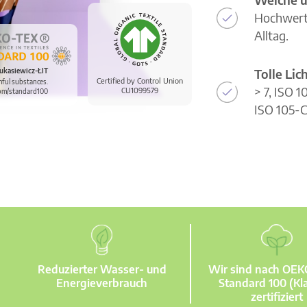
Hochwerti
Alltag.
Tolle Li
ukasiewicz-ŁIT
Certified by Control Union
mful substances.
> 7, ISO 
CU1099579
om/standard100
ISO 105-C
Reduzierter Wasser- und
Wir sind nach OE
Energieverbrauch
Standard 100 (Kla
zertifiziert