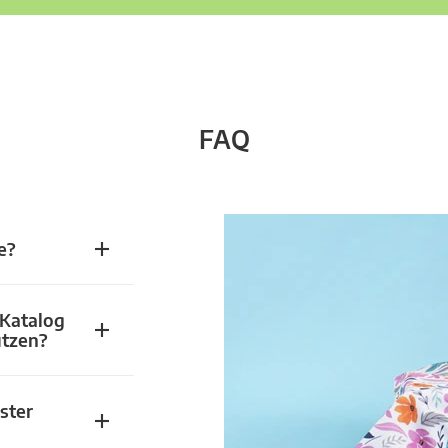
FAQ
e?
 Katalog
utzen?
ster