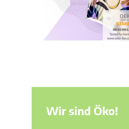
IW 00399 Ł
Tested for har
www.oeko-tex.c
Wir sind Öko!