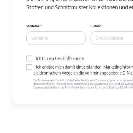
Stoffen und Schnittmuster Kollektionen und 
VORNAME
E-MAIL
Ich bin ein Geschäftskunde
Ich erkläre mich damit einverstanden, Marketinginfor
elektronischem Wege an die von mir angegebene E-Mail
Die Zustimmung ist freiwillig. Ich habe das Recht, meine Zustimmung jederzeit zu widerr
deren Berichtigung, Löschung oder Einschränkung der Verarbeitung, das Recht auf Widersp
Datenverantwortliche ist die Firma Prosker Sp. z o.o., mit Sitz in der ul. Kostrogaj 9D, 09-