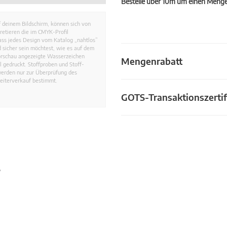
Bestelle über 10m um einen Mengen
 deinem Bildschirm, können sich von
retieren die im CMYK-Profil
dass jedes Design vom Katalog „nahtlos”
 sicher sein möchtest, wie es auf dem
Vorschau angezeigte Wasserzeichen
Mengenrabatt
 gedruckt. Stoffproben und Stoff-
werden nur zur Überprüfung des
eiterverkauf bestimmt.
GOTS-Transaktionszertif