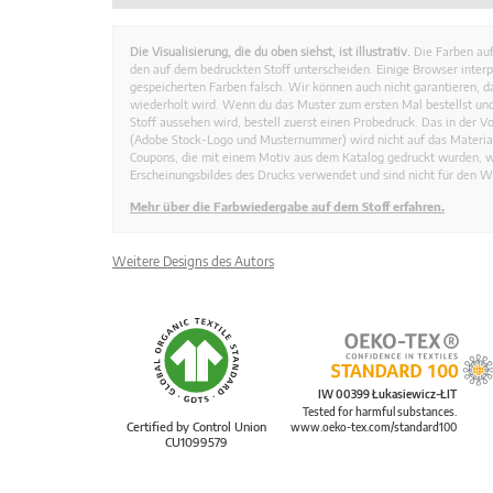
Die Visualisierung, die du oben siehst, ist illustrativ.
Die Farben auf
den auf dem bedruckten Stoff unterscheiden. Einige Browser interp
gespeicherten Farben falsch. Wir können auch nicht garantieren, 
wiederholt wird. Wenn du das Muster zum ersten Mal bestellst und
Stoff aussehen wird, bestell zuerst einen Probedruck. Das in der 
(Adobe Stock-Logo und Musternummer) wird nicht auf das Material
Coupons, die mit einem Motiv aus dem Katalog gedruckt wurden, 
Erscheinungsbildes des Drucks verwendet und sind nicht für den W
Mehr über die Farbwiedergabe auf dem Stoff erfahren.
Weitere Designs des Autors
IW 00399 Łukasiewicz-ŁIT
Tested for harmful substances.
Certified by Control Union
www.oeko-tex.com/standard100
CU1099579