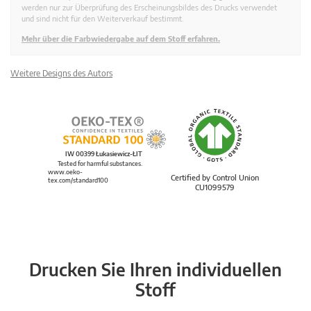
werden nur zur Überprüfung des Erscheinungsbildes des Drucks verwendet
und sind nicht für den Weiterverkauf bestimmt.
Mehr über die Farbwiedergabe auf dem Stoff erfahren.
Weitere Designs des Autors
IW 00399 Łukasiewicz-ŁIT
Tested for harmful substances.
www.oeko-
Certified by Control Union
tex.com/standard100
CU1099579
Drucken Sie Ihren individuellen
Stoff