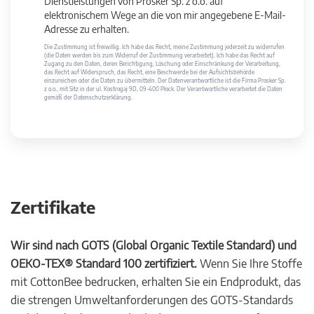
Dienstleistungen von Prosker Sp. z o.o. auf
elektronischem Wege an die von mir angegebene E-Mail-
Adresse zu erhalten.
Die Zustimmung ist freiwillig. Ich habe das Recht, meine Zustimmung jederzeit zu widerrufen
(die Daten werden bis zum Widerruf der Zustimmung verarbeitet). Ich habe das Recht auf
Zugang zu den Daten, deren Berichtigung, Löschung oder Einschränkung der Verarbeitung,
das Recht auf Widerspruch, das Recht, eine Beschwerde bei der Aufsichtsbehörde
einzureichen oder die Daten zu übermitteln. Der Datenverantwortliche ist die Firma Prosker Sp.
z o.o., mit Sitz in der ul. Kostrogaj 9D, 09-400 Płock. Der Verantwortliche verarbeitet die Daten
gemäß der Datenschutzerklärung.
Zertifikate
Wir sind nach GOTS (Global Organic Textile Standard) und
OEKO-TEX® Standard 100 zertifiziert.
Wenn Sie Ihre Stoffe
mit CottonBee bedrucken, erhalten Sie ein Endprodukt, das
die strengen Umweltanforderungen des GOTS-Standards