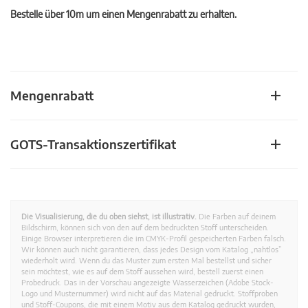
Bestelle über 10m um einen Mengenrabatt zu erhalten.
Mengenrabatt
GOTS-Transaktionszertifikat
Die Visualisierung, die du oben siehst, ist illustrativ.
Die Farben auf deinem
Bildschirm, können sich von den auf dem bedruckten Stoff unterscheiden.
Einige Browser interpretieren die im CMYK-Profil gespeicherten Farben falsch.
Wir können auch nicht garantieren, dass jedes Design vom Katalog „nahtlos”
wiederholt wird. Wenn du das Muster zum ersten Mal bestellst und sicher
sein möchtest, wie es auf dem Stoff aussehen wird, bestell zuerst einen
Probedruck. Das in der Vorschau angezeigte Wasserzeichen (Adobe Stock-
Logo und Musternummer) wird nicht auf das Material gedruckt. Stoffproben
und Stoff-Coupons, die mit einem Motiv aus dem Katalog gedruckt wurden,