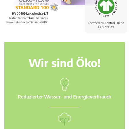
IW 00399 Łukasiewicz-ŁIT
Tested for harmful substances.
www.oeko-tex.com/standard100
Certified by Control Union
CU1099579
Wir sind Öko!
Reduzierter Wasser- und Energieverbrauch