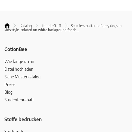
Katalog
Hunde Stoff
Seamless pattern of grey dogs in
kids style isolated on white background for ch
...
CottonBee
Wie fange ich an
Datei hochladen
Siehe Musterkatalog
Preise
Blog
Studentenrabatt
Stoffe bedrucken
Stoffdruck