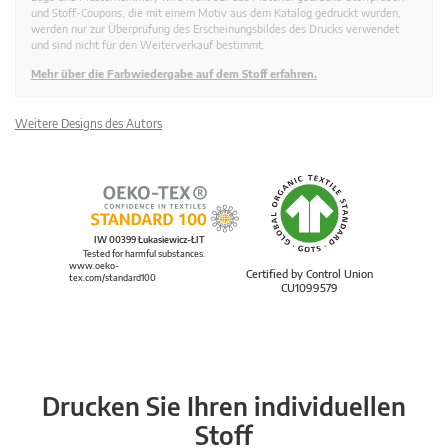
und Stoff-Coupons, die mit einem Motiv aus dem Katalog gedruckt wurden,
werden nur zur Überprüfung des Erscheinungsbildes des Drucks verwendet
und sind nicht für den Weiterverkauf bestimmt.
Mehr über die Farbwiedergabe auf dem Stoff erfahren.
Weitere Designs des Autors
IW 00399 Łukasiewicz-ŁIT
Tested for harmful substances.
www.oeko-
Certified by Control Union
tex.com/standard100
CU1099579
Drucken Sie Ihren individuellen
Stoff