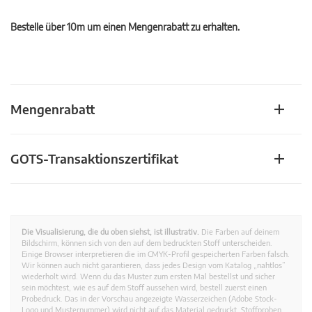
Bestelle über 10m um einen Mengenrabatt zu erhalten.
Mengenrabatt
GOTS-Transaktionszertifikat
Die Visualisierung, die du oben siehst, ist illustrativ.
Die Farben auf deinem
Bildschirm, können sich von den auf dem bedruckten Stoff unterscheiden.
Einige Browser interpretieren die im CMYK-Profil gespeicherten Farben falsch.
Wir können auch nicht garantieren, dass jedes Design vom Katalog „nahtlos”
wiederholt wird. Wenn du das Muster zum ersten Mal bestellst und sicher
sein möchtest, wie es auf dem Stoff aussehen wird, bestell zuerst einen
Probedruck. Das in der Vorschau angezeigte Wasserzeichen (Adobe Stock-
Logo und Musternummer) wird nicht auf das Material gedruckt. Stoffproben