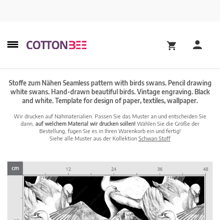
Stoffe zum Nähen Seamless pattern with birds swans. Pencil drawing
white swans. Hand-drawn beautiful birds. Vintage engraving. Black
and white. Template for design of paper, textiles, wallpaper.
Wir drucken auf Nähmaterialien. Passen Sie das Muster an und entscheiden Sie
dann,
auf welchem Material wir drucken sollen!
Wählen Sie die Größe der
Bestellung, fügen Sie es in Ihren Warenkorb ein und fertig!
Siehe alle Muster aus der Kollektion
Schwan Stoff