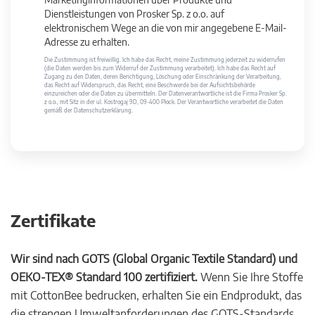
Dienstleistungen von Prosker Sp. z o.o. auf
elektronischem Wege an die von mir angegebene E-Mail-
Adresse zu erhalten.
Die Zustimmung ist freiwillig. Ich habe das Recht, meine Zustimmung jederzeit zu widerrufen
(die Daten werden bis zum Widerruf der Zustimmung verarbeitet). Ich habe das Recht auf
Zugang zu den Daten, deren Berichtigung, Löschung oder Einschränkung der Verarbeitung,
das Recht auf Widerspruch, das Recht, eine Beschwerde bei der Aufsichtsbehörde
einzureichen oder die Daten zu übermitteln. Der Datenverantwortliche ist die Firma Prosker Sp.
z o.o., mit Sitz in der ul. Kostrogaj 9D, 09-400 Płock. Der Verantwortliche verarbeitet die Daten
gemäß der Datenschutzerklärung.
Zertifikate
Wir sind nach GOTS (Global Organic Textile Standard) und
OEKO-TEX® Standard 100 zertifiziert.
Wenn Sie Ihre Stoffe
mit CottonBee bedrucken, erhalten Sie ein Endprodukt, das
die strengen Umweltanforderungen des GOTS-Standards