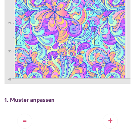
1. Muster anpassen
-
+