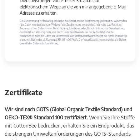
Dienstleistungen von Prosker Sp. z o.o. auf
elektronischem Wege an die von mir angegebene E-Mail-
Adresse zu erhalten.
Die Zustimmung ist freiwillig. Ich habe das Recht, meine Zustimmung jederzeit zu widerrufen
(die Daten werden bis zum Widerruf der Zustimmung verarbeitet). Ich habe das Recht auf
Zugang zu den Daten, deren Berichtigung, Löschung oder Einschränkung der Verarbeitung,
das Recht auf Widerspruch, das Recht, eine Beschwerde bei der Aufsichtsbehörde
einzureichen oder die Daten zu übermitteln. Der Datenverantwortliche ist die Firma Prosker Sp.
z o.o., mit Sitz in der ul. Kostrogaj 9D, 09-400 Płock. Der Verantwortliche verarbeitet die Daten
gemäß der Datenschutzerklärung.
Zertifikate
Wir sind nach GOTS (Global Organic Textile Standard) und
OEKO-TEX® Standard 100 zertifiziert.
Wenn Sie Ihre Stoffe
mit CottonBee bedrucken, erhalten Sie ein Endprodukt, das
die strengen Umweltanforderungen des GOTS-Standards