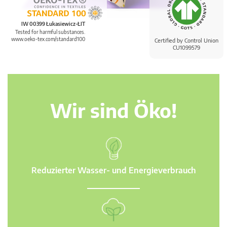
IW 00399 Łukasiewicz-ŁIT
Tested for harmful substances.
www.oeko-tex.com/standard100
Certified by Control Union
CU1099579
Wir sind Öko!
Reduzierter Wasser- und Energieverbrauch