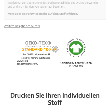
werden nur zur Überprüfung des Erscheinungsbildes des Drucks verwendet
und sind nicht für den Weiterverkauf bestimmt.
Mehr über die Farbwiedergabe auf dem Stoff erfahren.
Weitere Designs des Autors
IW 00399 Łukasiewicz-ŁIT
Tested for harmful substances.
www.oeko-
Certified by Control Union
tex.com/standard100
CU1099579
Drucken Sie Ihren individuellen
Stoff