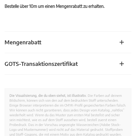
Bestelle über 10m um einen Mengenrabatt zu erhalten.
Mengenrabatt
GOTS-Transaktionszertifikat
Die Visualisierung, die du oben siehst, ist illustrativ.
Die Farben auf deinem
Bildschirm, können sich von den auf dem bedruckten Stoff unterscheiden.
Einige Browser interpretieren die im CMYK-Profil gespeicherten Farben falsch.
Wir können auch nicht garantieren, dass jedes Design vom Katalog „nahtlos”
wiederholt wird. Wenn du das Muster zum ersten Mal bestellst und sicher
sein möchtest, wie es auf dem Stoff aussehen wird, bestell zuerst einen
Probedruck. Das in der Vorschau angezeigte Wasserzeichen (Adobe Stock-
Logo und Musternummer) wird nicht auf das Material gedruckt. Stoffproben
und Stoff-Coupons, die mit einem Motiv aus dem Katalog gedruckt wurden,