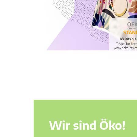
IW 00399 Ł
Tested for har
www.oeko-tex.c
Wir sind Öko!