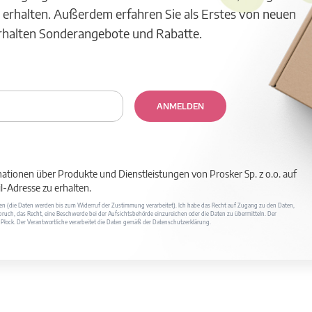
 erhalten. Außerdem erfahren Sie als Erstes von neuen
erhalten Sonderangebote und Rabatte.
ANMELDEN
mationen über Produkte und Dienstleistungen von Prosker Sp. z o.o. auf
-Adresse zu erhalten.
ufen (die Daten werden bis zum Widerruf der Zustimmung verarbeitet). Ich habe das Recht auf Zugang zu den Daten,
ruch, das Recht, eine Beschwerde bei der Aufsichtsbehörde einzureichen oder die Daten zu übermitteln. Der
400 Płock. Der Verantwortliche verarbeitet die Daten gemäß der Datenschutzerklärung.