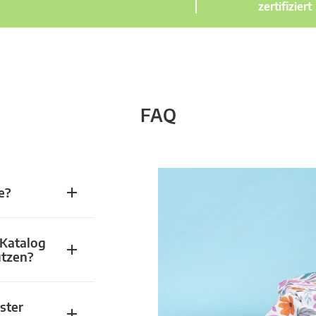
zertifiziert
FAQ
e?
 Katalog
utzen?
ster