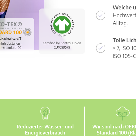
Weiche u
Hochwerti
Alltag.
Tolle Li
ukasiewicz-ŁIT
Certified by Control Union
mful substances.
> 7, ISO 
CU1099579
om/standard100
ISO 105-C
Reduzierter Wasser- und
Wir sind nach OE
Energieverbrauch
Standard 100 (Kla