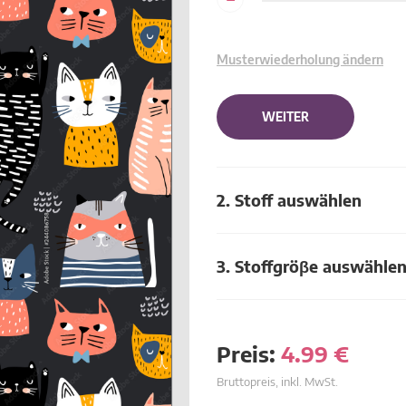
Musterwiederholung ändern
WEITER
2. Stoff auswählen
3. Stoffgröβe auswähle
Preis:
4.99
€
Bruttopreis, inkl. MwSt.