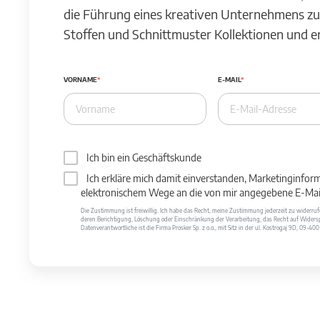
die Führung eines kreativen Unternehmens zu
Stoffen und Schnittmuster Kollektionen und 
VORNAME
E-MAIL
Ich bin ein Geschäftskunde
Ich erkläre mich damit einverstanden, Marketinginfor
elektronischem Wege an die von mir angegebene E-Mail
Die Zustimmung ist freiwillig. Ich habe das Recht, meine Zustimmung jederzeit zu widerr
deren Berichtigung, Löschung oder Einschränkung der Verarbeitung, das Recht auf Widersp
Datenverantwortliche ist die Firma Prosker Sp. z o.o., mit Sitz in der ul. Kostrogaj 9D, 09-