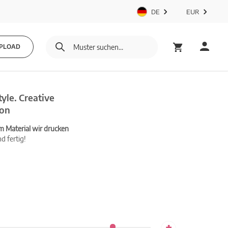
DE
EUR
PLOAD
yle. Creative
ion
m Material wir drucken
d fertig!
+