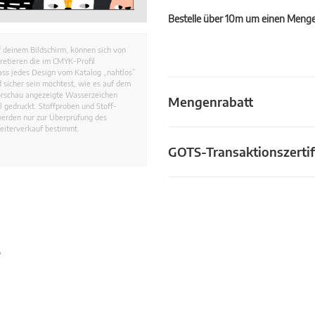
Bestelle über 10m um einen Mengen
 deinem Bildschirm, können sich von
retieren die im CMYK-Profil
dass jedes Design vom Katalog „nahtlos”
 sicher sein möchtest, wie es auf dem
Vorschau angezeigte Wasserzeichen
Mengenrabatt
 gedruckt. Stoffproben und Stoff-
werden nur zur Überprüfung des
eiterverkauf bestimmt.
GOTS-Transaktionszertif