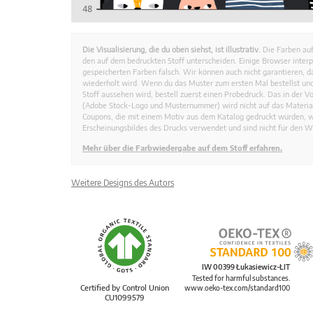
Die Visualisierung, die du oben siehst, ist illustrativ.
Die Farben auf
den auf dem bedruckten Stoff unterscheiden. Einige Browser interp
gespeicherten Farben falsch. Wir können auch nicht garantieren, 
wiederholt wird. Wenn du das Muster zum ersten Mal bestellst und
Stoff aussehen wird, bestell zuerst einen Probedruck. Das in der 
(Adobe Stock-Logo und Musternummer) wird nicht auf das Material
Coupons, die mit einem Motiv aus dem Katalog gedruckt wurden, 
Erscheinungsbildes des Drucks verwendet und sind nicht für den W
Mehr über die Farbwiedergabe auf dem Stoff erfahren.
Weitere Designs des Autors
IW 00399 Łukasiewicz-ŁIT
Tested for harmful substances.
Certified by Control Union
www.oeko-tex.com/standard100
CU1099579