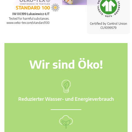
IW 00399 Łukasiewicz-ŁIT
Tested for harmful substances.
www.oeko-tex.com/standard100
Certified by Control Union
CU1099579
Wir sind Öko!
Reduzierter Wasser- und Energieverbrauch