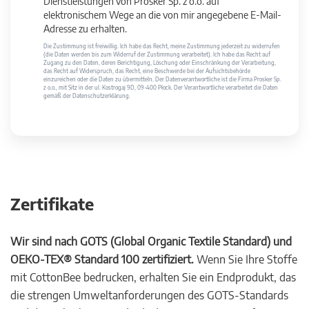
Dienstleistungen von Prosker Sp. z o.o. auf
elektronischem Wege an die von mir angegebene E-Mail-
Adresse zu erhalten.
Die Zustimmung ist freiwillig. Ich habe das Recht, meine Zustimmung jederzeit zu widerrufen
(die Daten werden bis zum Widerruf der Zustimmung verarbeitet). Ich habe das Recht auf
Zugang zu den Daten, deren Berichtigung, Löschung oder Einschränkung der Verarbeitung,
das Recht auf Widerspruch, das Recht, eine Beschwerde bei der Aufsichtsbehörde
einzureichen oder die Daten zu übermitteln. Der Datenverantwortliche ist die Firma Prosker Sp.
z o.o., mit Sitz in der ul. Kostrogaj 9D, 09-400 Płock. Der Verantwortliche verarbeitet die Daten
gemäß der Datenschutzerklärung.
Zertifikate
Wir sind nach GOTS (Global Organic Textile Standard) und
OEKO-TEX® Standard 100 zertifiziert.
Wenn Sie Ihre Stoffe
mit CottonBee bedrucken, erhalten Sie ein Endprodukt, das
die strengen Umweltanforderungen des GOTS-Standards