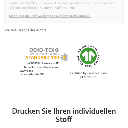
werden nur zur Überprüfung des Erscheinungsbildes des Drucks verwendet
und sind nicht für den Weiterverkauf bestimmt.
Mehr über die Farbwiedergabe auf dem Stoff erfahren.
Weitere Designs des Autors
IW 00399 Łukasiewicz-ŁIT
Tested for harmful substances.
www.oeko-
Certified by Control Union
tex.com/standard100
CU1099579
Drucken Sie Ihren individuellen
Stoff