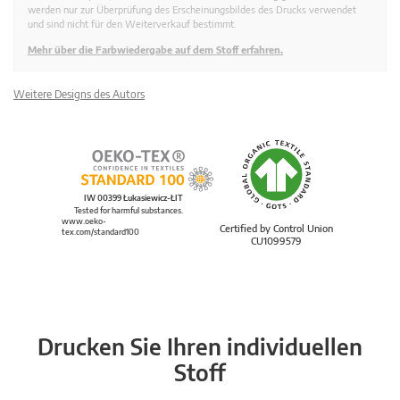
werden nur zur Überprüfung des Erscheinungsbildes des Drucks verwendet
und sind nicht für den Weiterverkauf bestimmt.
Mehr über die Farbwiedergabe auf dem Stoff erfahren.
Weitere Designs des Autors
IW 00399 Łukasiewicz-ŁIT
Tested for harmful substances.
www.oeko-
Certified by Control Union
tex.com/standard100
CU1099579
Drucken Sie Ihren individuellen
Stoff