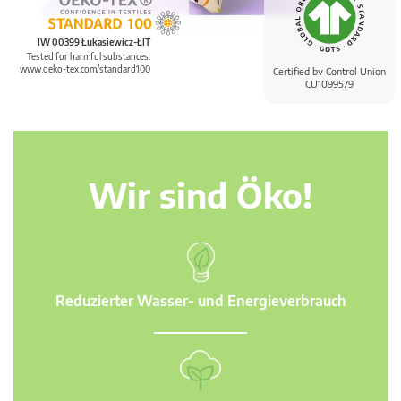
IW 00399 Łukasiewicz-ŁIT
Tested for harmful substances.
www.oeko-tex.com/standard100
Certified by Control Union
CU1099579
Wir sind Öko!
Reduzierter Wasser- und Energieverbrauch