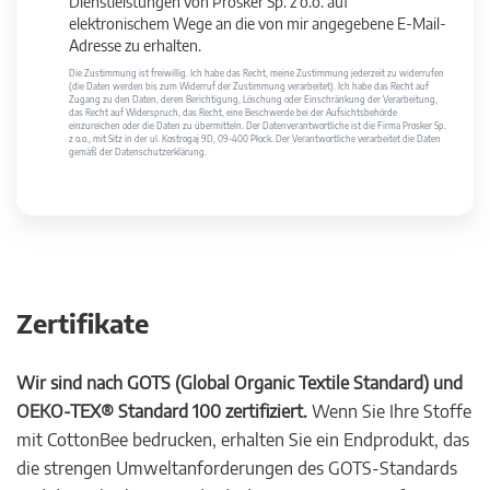
Dienstleistungen von Prosker Sp. z o.o. auf
elektronischem Wege an die von mir angegebene E-Mail-
Adresse zu erhalten.
Die Zustimmung ist freiwillig. Ich habe das Recht, meine Zustimmung jederzeit zu widerrufen
(die Daten werden bis zum Widerruf der Zustimmung verarbeitet). Ich habe das Recht auf
Zugang zu den Daten, deren Berichtigung, Löschung oder Einschränkung der Verarbeitung,
das Recht auf Widerspruch, das Recht, eine Beschwerde bei der Aufsichtsbehörde
einzureichen oder die Daten zu übermitteln. Der Datenverantwortliche ist die Firma Prosker Sp.
z o.o., mit Sitz in der ul. Kostrogaj 9D, 09-400 Płock. Der Verantwortliche verarbeitet die Daten
gemäß der Datenschutzerklärung.
Zertifikate
Wir sind nach GOTS (Global Organic Textile Standard) und
OEKO-TEX® Standard 100 zertifiziert.
Wenn Sie Ihre Stoffe
mit CottonBee bedrucken, erhalten Sie ein Endprodukt, das
die strengen Umweltanforderungen des GOTS-Standards