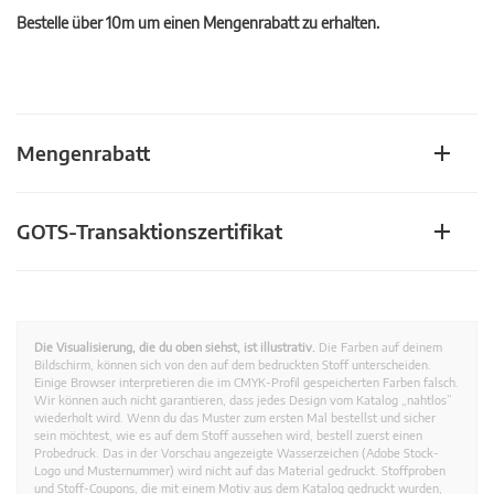
Bestelle über 10m um einen Mengenrabatt zu erhalten.
Mengenrabatt
GOTS-Transaktionszertifikat
Die Visualisierung, die du oben siehst, ist illustrativ.
Die Farben auf deinem
Bildschirm, können sich von den auf dem bedruckten Stoff unterscheiden.
Einige Browser interpretieren die im CMYK-Profil gespeicherten Farben falsch.
Wir können auch nicht garantieren, dass jedes Design vom Katalog „nahtlos”
wiederholt wird. Wenn du das Muster zum ersten Mal bestellst und sicher
sein möchtest, wie es auf dem Stoff aussehen wird, bestell zuerst einen
Probedruck. Das in der Vorschau angezeigte Wasserzeichen (Adobe Stock-
Logo und Musternummer) wird nicht auf das Material gedruckt. Stoffproben
und Stoff-Coupons, die mit einem Motiv aus dem Katalog gedruckt wurden,