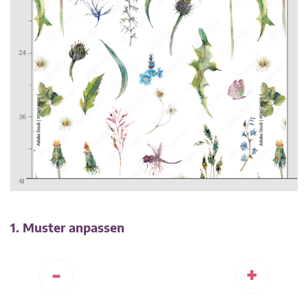
1. Muster anpassen
-
+