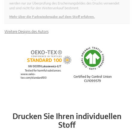
werden nur zur Überprüfung des Erscheinungsbildes des Drucks verwendet
und sind nicht für den Weiterverkauf bestimmt.
Mehr über die Farbwiedergabe auf dem Stoff erfahren.
Weitere Designs des Autors
IW 00399 Łukasiewicz-ŁIT
Tested for harmful substances.
www.oeko-
Certified by Control Union
tex.com/standard100
CU1099579
Drucken Sie Ihren individuellen
Stoff