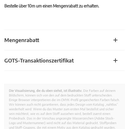
Bestelle über 10m um einen Mengenrabatt zu erhalten.
Mengenrabatt
GOTS-Transaktionszertifikat
Die Visualisierung, die du oben siehst, ist illustrativ.
Die Farben auf deinem
Bildschirm, können sich von den auf dem bedruckten Stoff unterscheiden.
Einige Browser interpretieren die im CMYK-Profil gespeicherten Farben falsch.
Wir können auch nicht garantieren, dass jedes Design vom Katalog „nahtlos”
wiederholt wird. Wenn du das Muster zum ersten Mal bestellst und sicher
sein möchtest, wie es auf dem Stoff aussehen wird, bestell zuerst einen
Probedruck. Das in der Vorschau angezeigte Wasserzeichen (Adobe Stock-
Logo und Musternummer) wird nicht auf das Material gedruckt. Stoffproben
und Stoff-Coupons, die mit einem Motiv aus dem Katalog gedruckt wurden,