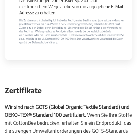
Dienstleistungen von Prosker Sp. z o.o. auf
elektronischem Wege an die von mir angegebene E-Mail-
Adresse zu erhalten.
Die Zustimmung ist freiwillig. Ich habe das Recht, meine Zustimmung jederzeit zu widerrufen
(die Daten werden bis zum Widerruf der Zustimmung verarbeitet). Ich habe das Recht auf
Zugang zu den Daten, deren Berichtigung, Löschung oder Einschränkung der Verarbeitung,
das Recht auf Widerspruch, das Recht, eine Beschwerde bei der Aufsichtsbehörde
einzureichen oder die Daten zu übermitteln. Der Datenverantwortliche ist die Firma Prosker Sp.
z o.o., mit Sitz in der ul. Kostrogaj 9D, 09-400 Płock. Der Verantwortliche verarbeitet die Daten
gemäß der Datenschutzerklärung.
Zertifikate
Wir sind nach GOTS (Global Organic Textile Standard) und
OEKO-TEX® Standard 100 zertifiziert.
Wenn Sie Ihre Stoffe
mit CottonBee bedrucken, erhalten Sie ein Endprodukt, das
die strengen Umweltanforderungen des GOTS-Standards