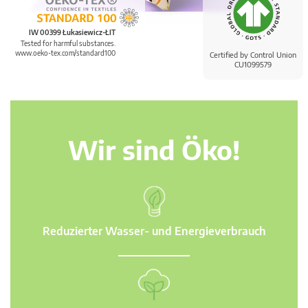
IW 00399 Łukasiewicz-ŁIT
Tested for harmful substances.
www.oeko-tex.com/standard100
Certified by Control Union
CU1099579
Wir sind Öko!
Reduzierter Wasser- und Energieverbrauch