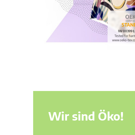
IW 00399 Ł
Tested for har
www.oeko-tex.c
Wir sind Öko!