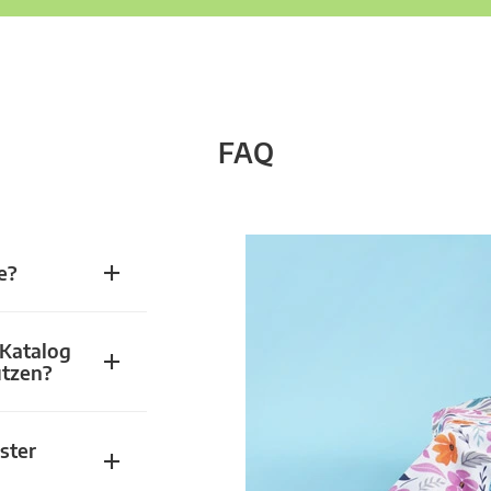
FAQ
e?
 Katalog
utzen?
ster