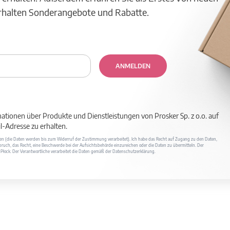
erhalten Sonderangebote und Rabatte.
ANMELDEN
mationen über Produkte und Dienstleistungen von Prosker Sp. z o.o. auf
-Adresse zu erhalten.
ufen (die Daten werden bis zum Widerruf der Zustimmung verarbeitet). Ich habe das Recht auf Zugang zu den Daten,
ruch, das Recht, eine Beschwerde bei der Aufsichtsbehörde einzureichen oder die Daten zu übermitteln. Der
400 Płock. Der Verantwortliche verarbeitet die Daten gemäß der Datenschutzerklärung.