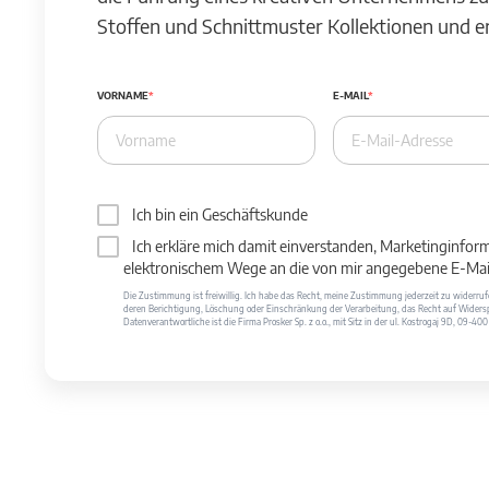
Stoffen und Schnittmuster Kollektionen und 
VORNAME
E-MAIL
Ich bin ein Geschäftskunde
Ich erkläre mich damit einverstanden, Marketinginfor
elektronischem Wege an die von mir angegebene E-Mail
Die Zustimmung ist freiwillig. Ich habe das Recht, meine Zustimmung jederzeit zu widerr
deren Berichtigung, Löschung oder Einschränkung der Verarbeitung, das Recht auf Widersp
Datenverantwortliche ist die Firma Prosker Sp. z o.o., mit Sitz in der ul. Kostrogaj 9D, 09-