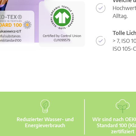
Hochwerti
Alltag.
Tolle Li
ukasiewicz-ŁIT
Certified by Control Union
mful substances.
> 7, ISO 
CU1099579
om/standard100
ISO 105-C
Reduzierter Wasser- und
Wir sind nach OE
Energieverbrauch
Standard 100 (Kla
zertifiziert