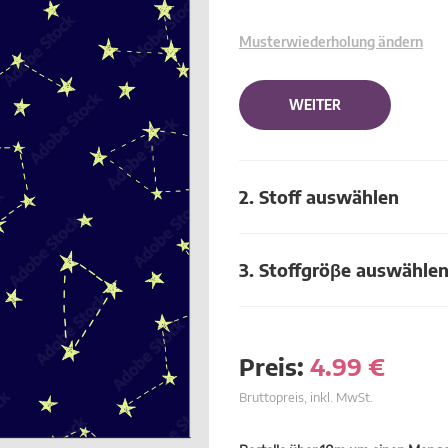
Musterwiederholung ändern
WEITER
2. Stoff auswählen
3. Stoffgröβe auswähle
Preis:
4.99
€
Bruttopreis, inkl. MwSt.