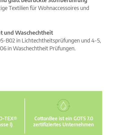
ge Textilien für Wohnaccessoires und
cht und Waschechtheit
105-B02 in Lichtechtheitsprüfungen und 4-5,
06 in Waschechtheit Prüfungen.
KO-TEX®
CottonBee ist ein GOTS 7.0
sse I)
zertifiziertes Unternehmen