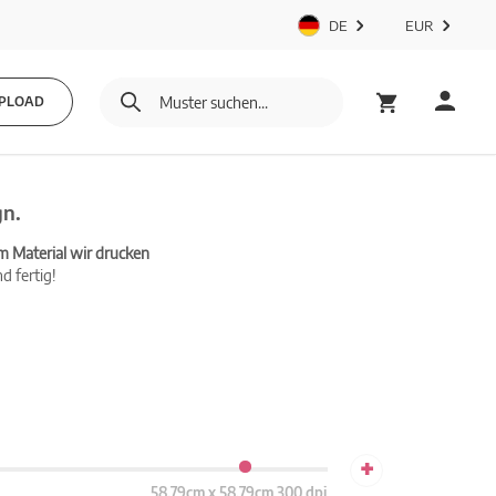
DE
EUR
PLOAD
gn.
m Material wir drucken
d fertig!
+
58.79cm x 58.79cm 300 dpi