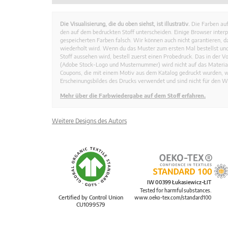
Die Visualisierung, die du oben siehst, ist illustrativ.
Die Farben auf
den auf dem bedruckten Stoff unterscheiden. Einige Browser interp
gespeicherten Farben falsch. Wir können auch nicht garantieren, 
wiederholt wird. Wenn du das Muster zum ersten Mal bestellst und
Stoff aussehen wird, bestell zuerst einen Probedruck. Das in der 
(Adobe Stock-Logo und Musternummer) wird nicht auf das Material
Coupons, die mit einem Motiv aus dem Katalog gedruckt wurden, 
Erscheinungsbildes des Drucks verwendet und sind nicht für den W
Mehr über die Farbwiedergabe auf dem Stoff erfahren.
Weitere Designs des Autors
IW 00399 Łukasiewicz-ŁIT
Tested for harmful substances.
Certified by Control Union
www.oeko-tex.com/standard100
CU1099579