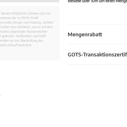
Bestelle über 10m um einen Mengen
 deinem Bildschirm, können sich von
retieren die im CMYK-Profil
dass jedes Design vom Katalog „nahtlos”
 sicher sein möchtest, wie es auf dem
Vorschau angezeigte Wasserzeichen
Mengenrabatt
 gedruckt. Stoffproben und Stoff-
werden nur zur Überprüfung des
eiterverkauf bestimmt.
GOTS-Transaktionszertif