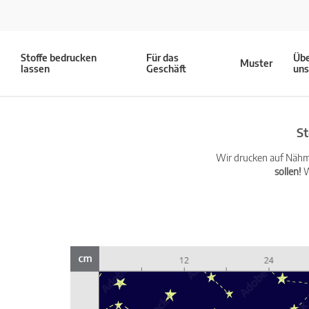
Stoffe bedrucken
Für das
Üb
Muster
lassen
Geschäft
un
St
Wir drucken auf Nähma
sollen!
W