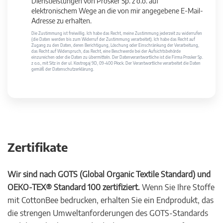
Dienstleistungen von Prosker Sp. z o.o. auf
elektronischem Wege an die von mir angegebene E-Mail-
Adresse zu erhalten.
Die Zustimmung ist freiwillig. Ich habe das Recht, meine Zustimmung jederzeit zu widerrufen
(die Daten werden bis zum Widerruf der Zustimmung verarbeitet). Ich habe das Recht auf
Zugang zu den Daten, deren Berichtigung, Löschung oder Einschränkung der Verarbeitung,
das Recht auf Widerspruch, das Recht, eine Beschwerde bei der Aufsichtsbehörde
einzureichen oder die Daten zu übermitteln. Der Datenverantwortliche ist die Firma Prosker Sp.
z o.o., mit Sitz in der ul. Kostrogaj 9D, 09-400 Płock. Der Verantwortliche verarbeitet die Daten
gemäß der Datenschutzerklärung.
Zertifikate
Wir sind nach GOTS (Global Organic Textile Standard) und
OEKO-TEX® Standard 100 zertifiziert.
Wenn Sie Ihre Stoffe
mit CottonBee bedrucken, erhalten Sie ein Endprodukt, das
die strengen Umweltanforderungen des GOTS-Standards