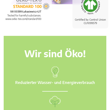
IW 00399 Łukasiewicz-ŁIT
Tested for harmful substances.
www.oeko-tex.com/standard100
Certified by Control Union
CU1099579
Wir sind Öko!
Reduzierter Wasser- und Energieverbrauch