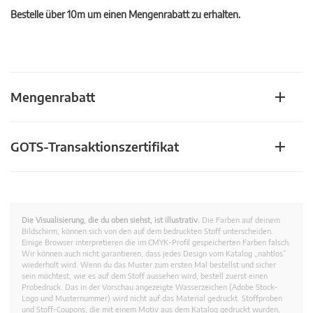
Bestelle über 10m um einen Mengenrabatt zu erhalten.
Mengenrabatt
GOTS-Transaktionszertifikat
Die Visualisierung, die du oben siehst, ist illustrativ.
Die Farben auf deinem
Bildschirm, können sich von den auf dem bedruckten Stoff unterscheiden.
Einige Browser interpretieren die im CMYK-Profil gespeicherten Farben falsch.
Wir können auch nicht garantieren, dass jedes Design vom Katalog „nahtlos”
wiederholt wird. Wenn du das Muster zum ersten Mal bestellst und sicher
sein möchtest, wie es auf dem Stoff aussehen wird, bestell zuerst einen
Probedruck. Das in der Vorschau angezeigte Wasserzeichen (Adobe Stock-
Logo und Musternummer) wird nicht auf das Material gedruckt. Stoffproben
und Stoff-Coupons, die mit einem Motiv aus dem Katalog gedruckt wurden,