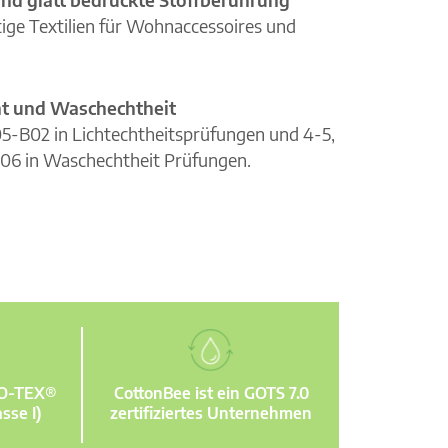
ge Textilien für Wohnaccessoires und
cht und Waschechtheit
105-B02 in Lichtechtheitsprüfungen und 4-5,
06 in Waschechtheit Prüfungen.
KO-TEX®
CottonBee ist ein GOTS 7.0
sse I)
zertifiziertes Unternehmen