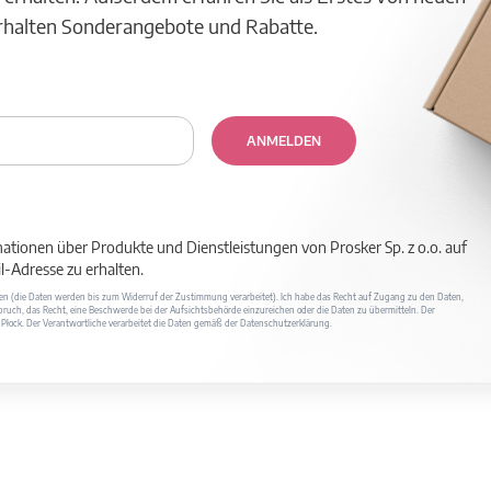
erhalten Sonderangebote und Rabatte.
ANMELDEN
mationen über Produkte und Dienstleistungen von Prosker Sp. z o.o. auf
-Adresse zu erhalten.
ufen (die Daten werden bis zum Widerruf der Zustimmung verarbeitet). Ich habe das Recht auf Zugang zu den Daten,
ruch, das Recht, eine Beschwerde bei der Aufsichtsbehörde einzureichen oder die Daten zu übermitteln. Der
400 Płock. Der Verantwortliche verarbeitet die Daten gemäß der Datenschutzerklärung.