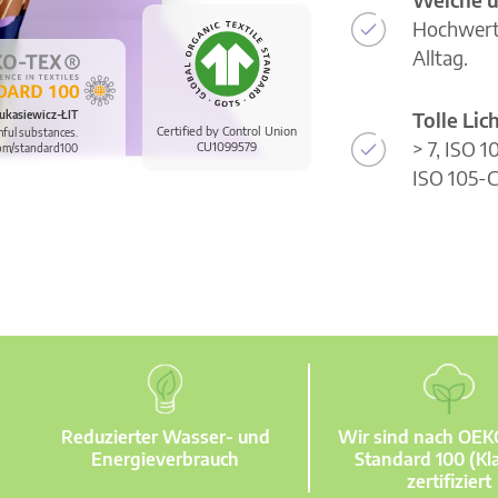
Hochwerti
Alltag.
Tolle Li
ukasiewicz-ŁIT
Certified by Control Union
mful substances.
> 7, ISO 
CU1099579
om/standard100
ISO 105-C
Reduzierter Wasser- und
Wir sind nach OE
Energieverbrauch
Standard 100 (Kla
zertifiziert