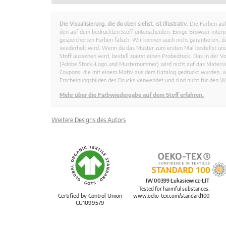
Die Visualisierung, die du oben siehst, ist illustrativ.
Die Farben auf
den auf dem bedruckten Stoff unterscheiden. Einige Browser interp
gespeicherten Farben falsch. Wir können auch nicht garantieren, 
wiederholt wird. Wenn du das Muster zum ersten Mal bestellst und
Stoff aussehen wird, bestell zuerst einen Probedruck. Das in der 
(Adobe Stock-Logo und Musternummer) wird nicht auf das Material
Coupons, die mit einem Motiv aus dem Katalog gedruckt wurden, 
Erscheinungsbildes des Drucks verwendet und sind nicht für den W
Mehr über die Farbwiedergabe auf dem Stoff erfahren.
Weitere Designs des Autors
IW 00399 Łukasiewicz-ŁIT
Tested for harmful substances.
Certified by Control Union
www.oeko-tex.com/standard100
CU1099579