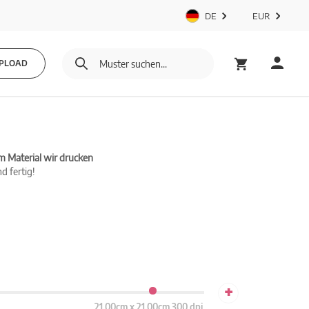
DE
EUR
PLOAD
m Material wir drucken
d fertig!
+
21.00cm x 21.00cm 300 dpi