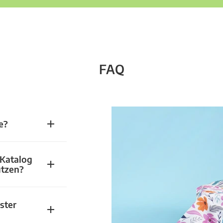
FAQ
e?
 Katalog
utzen?
ster