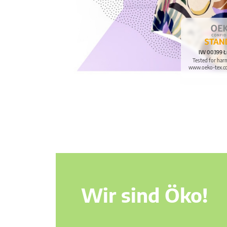
IW 00399 Ł
Tested for har
www.oeko-tex.c
Wir sind Öko!