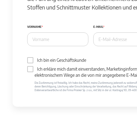
Stoffen und Schnittmuster Kollektionen und 
VORNAME
E-MAIL
Ich bin ein Geschäftskunde
Ich erkläre mich damit einverstanden, Marketinginfor
elektronischem Wege an die von mir angegebene E-Mail
Die Zustimmung ist freiwillig. Ich habe das Recht, meine Zustimmung jederzeit zu widerr
deren Berichtigung, Löschung oder Einschränkung der Verarbeitung, das Recht auf Widersp
Datenverantwortliche ist die Firma Prosker Sp. z o.o., mit Sitz in der ul. Kostrogaj 9D, 09-