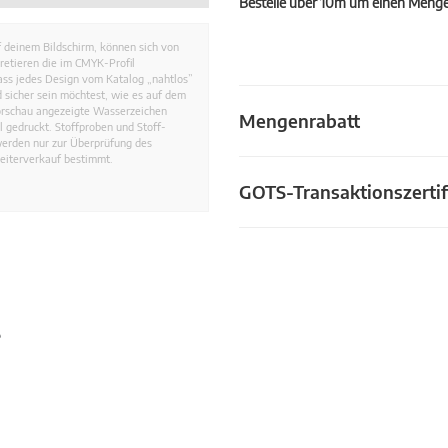
Bestelle über 10m um einen Mengen
 deinem Bildschirm, können sich von
retieren die im CMYK-Profil
dass jedes Design vom Katalog „nahtlos”
 sicher sein möchtest, wie es auf dem
Vorschau angezeigte Wasserzeichen
Mengenrabatt
 gedruckt. Stoffproben und Stoff-
werden nur zur Überprüfung des
eiterverkauf bestimmt.
GOTS-Transaktionszertif