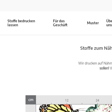
Stoffe bedrucken
Für das
Üb
Muster
lassen
Geschäft
un
Stoffe zum Näh
Wir drucken auf Nähma
sollen!
W