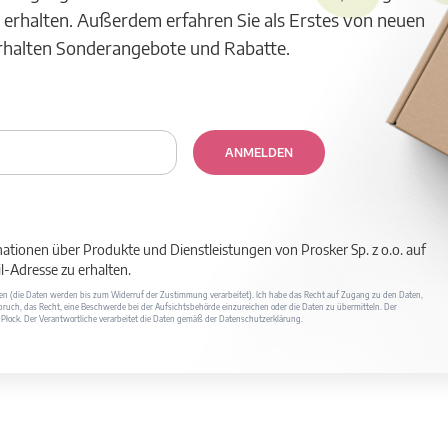
 erhalten. Außerdem erfahren Sie als Erstes von neuen
erhalten Sonderangebote und Rabatte.
ANMELDEN
mationen über Produkte und Dienstleistungen von Prosker Sp. z o.o. auf
-Adresse zu erhalten.
ufen (die Daten werden bis zum Widerruf der Zustimmung verarbeitet). Ich habe das Recht auf Zugang zu den Daten,
ruch, das Recht, eine Beschwerde bei der Aufsichtsbehörde einzureichen oder die Daten zu übermitteln. Der
400 Płock. Der Verantwortliche verarbeitet die Daten gemäß der Datenschutzerklärung.