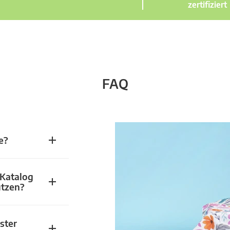
zertifiziert
FAQ
e?
 Katalog
utzen?
ster