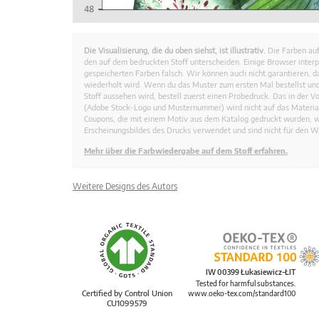
Die Visualisierung, die du oben siehst, ist illustrativ.
Die Farben auf
den auf dem bedruckten Stoff unterscheiden. Einige Browser interp
gespeicherten Farben falsch. Wir können auch nicht garantieren, 
wiederholt wird. Wenn du das Muster zum ersten Mal bestellst und
Stoff aussehen wird, bestell zuerst einen Probedruck. Das in der 
(Adobe Stock-Logo und Musternummer) wird nicht auf das Material
Coupons, die mit einem Motiv aus dem Katalog gedruckt wurden, 
Erscheinungsbildes des Drucks verwendet und sind nicht für den W
Mehr über die Farbwiedergabe auf dem Stoff erfahren.
Weitere Designs des Autors
IW 00399 Łukasiewicz-ŁIT
Tested for harmful substances.
Certified by Control Union
www.oeko-tex.com/standard100
CU1099579