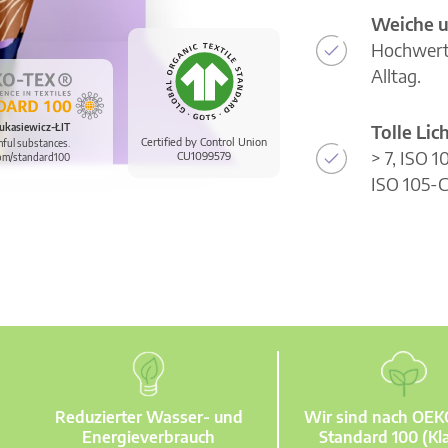
Weiche u
Hochwerti
Alltag.
Tolle Li
ukasiewicz-ŁIT
Certified by Control Union
mful substances.
> 7, ISO 
CU1099579
om/standard100
ISO 105-C
Reduzierter Wasser- und
Wir sind nach OE
Energieverbrauch
Standard 100 (Kla