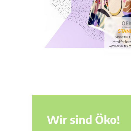
IW 00399 Ł
Tested for har
www.oeko-tex.c
Wir sind Öko!