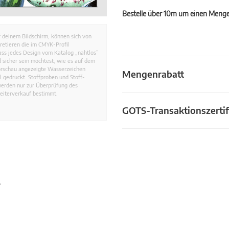
Bestelle über 10m um einen Mengen
 deinem Bildschirm, können sich von
retieren die im CMYK-Profil
dass jedes Design vom Katalog „nahtlos”
 sicher sein möchtest, wie es auf dem
Vorschau angezeigte Wasserzeichen
Mengenrabatt
 gedruckt. Stoffproben und Stoff-
werden nur zur Überprüfung des
eiterverkauf bestimmt.
GOTS-Transaktionszertif