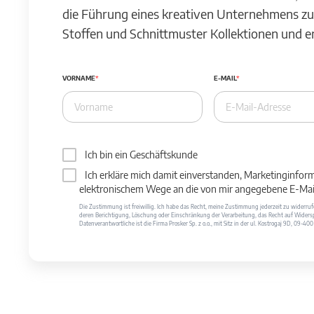
die Führung eines kreativen Unternehmens zu
Stoffen und Schnittmuster Kollektionen und 
VORNAME
E-MAIL
Ich bin ein Geschäftskunde
Ich erkläre mich damit einverstanden, Marketinginfor
elektronischem Wege an die von mir angegebene E-Mail
Die Zustimmung ist freiwillig. Ich habe das Recht, meine Zustimmung jederzeit zu widerr
deren Berichtigung, Löschung oder Einschränkung der Verarbeitung, das Recht auf Widersp
Datenverantwortliche ist die Firma Prosker Sp. z o.o., mit Sitz in der ul. Kostrogaj 9D, 09-