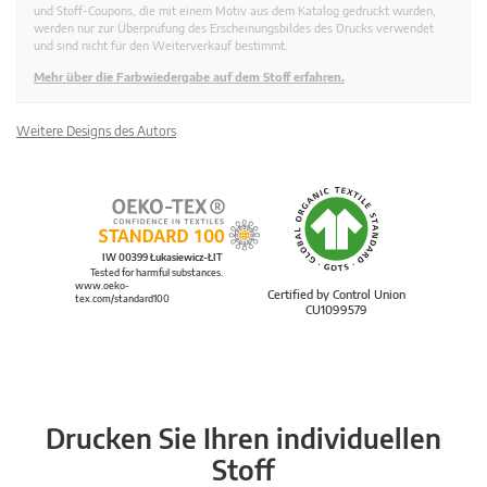
und Stoff-Coupons, die mit einem Motiv aus dem Katalog gedruckt wurden,
werden nur zur Überprüfung des Erscheinungsbildes des Drucks verwendet
und sind nicht für den Weiterverkauf bestimmt.
Mehr über die Farbwiedergabe auf dem Stoff erfahren.
Weitere Designs des Autors
IW 00399 Łukasiewicz-ŁIT
Tested for harmful substances.
www.oeko-
Certified by Control Union
tex.com/standard100
CU1099579
Drucken Sie Ihren individuellen
Stoff