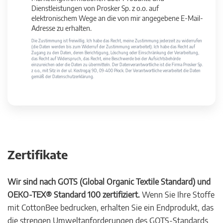
Dienstleistungen von Prosker Sp. z o.o. auf
elektronischem Wege an die von mir angegebene E-Mail-
Adresse zu erhalten.
Die Zustimmung ist freiwillig. Ich habe das Recht, meine Zustimmung jederzeit zu widerrufen
(die Daten werden bis zum Widerruf der Zustimmung verarbeitet). Ich habe das Recht auf
Zugang zu den Daten, deren Berichtigung, Löschung oder Einschränkung der Verarbeitung,
das Recht auf Widerspruch, das Recht, eine Beschwerde bei der Aufsichtsbehörde
einzureichen oder die Daten zu übermitteln. Der Datenverantwortliche ist die Firma Prosker Sp.
z o.o., mit Sitz in der ul. Kostrogaj 9D, 09-400 Płock. Der Verantwortliche verarbeitet die Daten
gemäß der Datenschutzerklärung.
Zertifikate
Wir sind nach GOTS (Global Organic Textile Standard) und
OEKO-TEX® Standard 100 zertifiziert.
Wenn Sie Ihre Stoffe
mit CottonBee bedrucken, erhalten Sie ein Endprodukt, das
die strengen Umweltanforderungen des GOTS-Standards