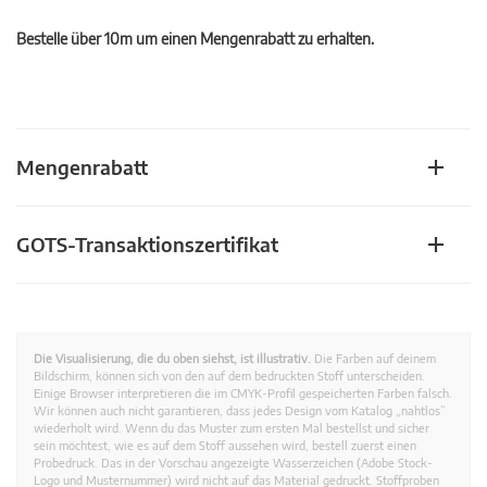
Bestelle über 10m um einen Mengenrabatt zu erhalten.
Mengenrabatt
GOTS-Transaktionszertifikat
Die Visualisierung, die du oben siehst, ist illustrativ.
Die Farben auf deinem
Bildschirm, können sich von den auf dem bedruckten Stoff unterscheiden.
Einige Browser interpretieren die im CMYK-Profil gespeicherten Farben falsch.
Wir können auch nicht garantieren, dass jedes Design vom Katalog „nahtlos”
wiederholt wird. Wenn du das Muster zum ersten Mal bestellst und sicher
sein möchtest, wie es auf dem Stoff aussehen wird, bestell zuerst einen
Probedruck. Das in der Vorschau angezeigte Wasserzeichen (Adobe Stock-
Logo und Musternummer) wird nicht auf das Material gedruckt. Stoffproben