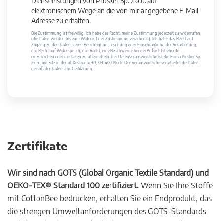
Dienstleistungen von Prosker Sp. z o.o. auf
elektronischem Wege an die von mir angegebene E-Mail-
Adresse zu erhalten.
Die Zustimmung ist freiwillig. Ich habe das Recht, meine Zustimmung jederzeit zu widerrufen
(die Daten werden bis zum Widerruf der Zustimmung verarbeitet). Ich habe das Recht auf
Zugang zu den Daten, deren Berichtigung, Löschung oder Einschränkung der Verarbeitung,
das Recht auf Widerspruch, das Recht, eine Beschwerde bei der Aufsichtsbehörde
einzureichen oder die Daten zu übermitteln. Der Datenverantwortliche ist die Firma Prosker Sp.
z o.o., mit Sitz in der ul. Kostrogaj 9D, 09-400 Płock. Der Verantwortliche verarbeitet die Daten
gemäß der Datenschutzerklärung.
Zertifikate
Wir sind nach GOTS (Global Organic Textile Standard) und
OEKO-TEX® Standard 100 zertifiziert.
Wenn Sie Ihre Stoffe
mit CottonBee bedrucken, erhalten Sie ein Endprodukt, das
die strengen Umweltanforderungen des GOTS-Standards