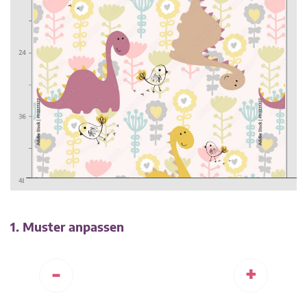
1. Muster anpassen
-
+