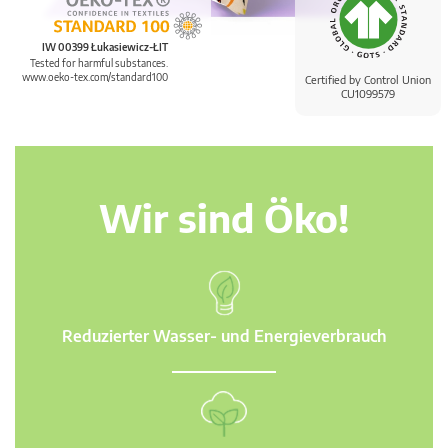
IW 00399 Łukasiewicz-ŁIT
Tested for harmful substances.
www.oeko-tex.com/standard100
Certified by Control Union
CU1099579
Wir sind Öko!
Reduzierter Wasser- und Energieverbrauch