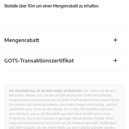
Bestelle über 10m um einen Mengenrabatt zu erhalten.
Mengenrabatt
GOTS-Transaktionszertifikat
Die Visualisierung, die du oben siehst, ist illustrativ.
Die Farben auf deinem
Bildschirm, können sich von den auf dem bedruckten Stoff unterscheiden.
Einige Browser interpretieren die im CMYK-Profil gespeicherten Farben falsch.
Wir können auch nicht garantieren, dass jedes Design vom Katalog „nahtlos”
wiederholt wird. Wenn du das Muster zum ersten Mal bestellst und sicher
sein möchtest, wie es auf dem Stoff aussehen wird, bestell zuerst einen
Probedruck. Das in der Vorschau angezeigte Wasserzeichen (Adobe Stock-
Logo und Musternummer) wird nicht auf das Material gedruckt. Stoffproben
und Stoff-Coupons, die mit einem Motiv aus dem Katalog gedruckt wurden,