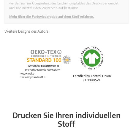
werden nur zur Überprüfung des Erscheinungsbildes des Drucks verwendet
und sind nicht für den Weiterverkauf bestimmt.
Mehr über die Farbwiedergabe auf dem Stoff erfahren.
Weitere Designs des Autors
IW 00399 Łukasiewicz-ŁIT
Tested for harmful substances.
www.oeko-
Certified by Control Union
tex.com/standard100
CU1099579
Drucken Sie Ihren individuellen
Stoff