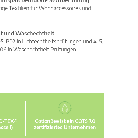
ge Textilien für Wohnaccessoires und
cht und Waschechtheit
105-B02 in Lichtechtheitsprüfungen und 4-5,
06 in Waschechtheit Prüfungen.
KO-TEX®
CottonBee ist ein GOTS 7.0
sse I)
zertifiziertes Unternehmen