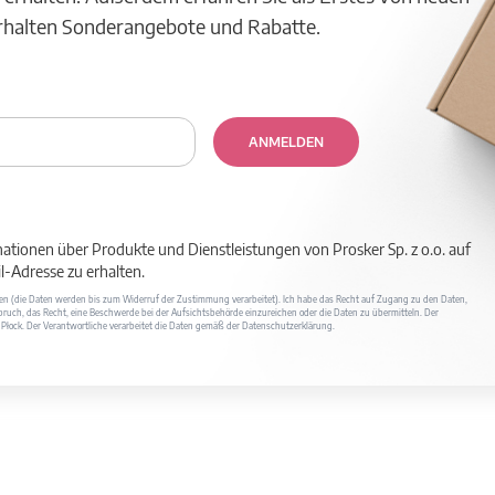
erhalten Sonderangebote und Rabatte.
ANMELDEN
mationen über Produkte und Dienstleistungen von Prosker Sp. z o.o. auf
-Adresse zu erhalten.
ufen (die Daten werden bis zum Widerruf der Zustimmung verarbeitet). Ich habe das Recht auf Zugang zu den Daten,
ruch, das Recht, eine Beschwerde bei der Aufsichtsbehörde einzureichen oder die Daten zu übermitteln. Der
400 Płock. Der Verantwortliche verarbeitet die Daten gemäß der Datenschutzerklärung.