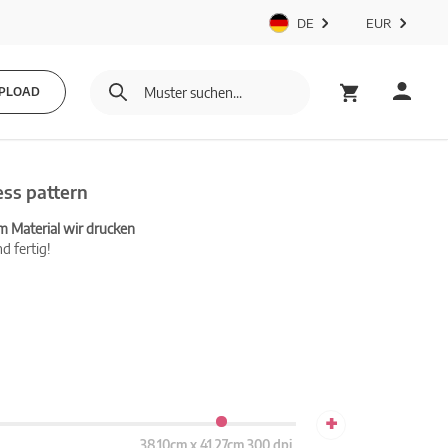
DE
EUR
PLOAD
ss pattern
m Material wir drucken
d fertig!
+
38.10cm x 41.27cm 300 dpi