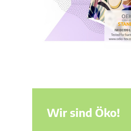
IW 00399 Ł
Tested for har
www.oeko-tex.c
Wir sind Öko!