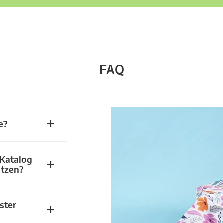
FAQ
e?
 Katalog
utzen?
ster