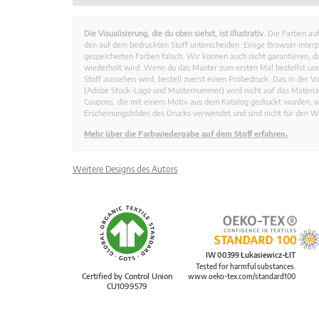
Die Visualisierung, die du oben siehst, ist illustrativ.
Die Farben auf
den auf dem bedruckten Stoff unterscheiden. Einige Browser interp
gespeicherten Farben falsch. Wir können auch nicht garantieren, 
wiederholt wird. Wenn du das Muster zum ersten Mal bestellst und
Stoff aussehen wird, bestell zuerst einen Probedruck. Das in der 
(Adobe Stock-Logo und Musternummer) wird nicht auf das Material
Coupons, die mit einem Motiv aus dem Katalog gedruckt wurden, 
Erscheinungsbildes des Drucks verwendet und sind nicht für den W
Mehr über die Farbwiedergabe auf dem Stoff erfahren.
Weitere Designs des Autors
IW 00399 Łukasiewicz-ŁIT
Tested for harmful substances.
Certified by Control Union
www.oeko-tex.com/standard100
CU1099579