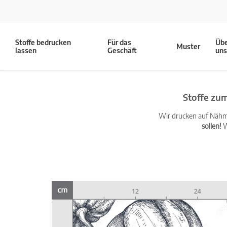
Stoffe bedrucken
Für das
Üb
Muster
lassen
Geschäft
un
Stoffe zu
Wir drucken auf Nähma
sollen!
W