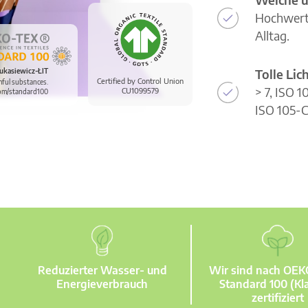
Hochwerti
Alltag.
Tolle Li
ukasiewicz-ŁIT
Certified by Control Union
mful substances.
> 7, ISO 
CU1099579
om/standard100
ISO 105-C
Reduzierter Wasser- und
Wir sind nach OE
Energieverbrauch
Standard 100 (Kla
zertifiziert