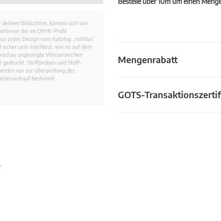
Bestelle über 10m um einen Mengen
 deinem Bildschirm, können sich von
retieren die im CMYK-Profil
dass jedes Design vom Katalog „nahtlos”
 sicher sein möchtest, wie es auf dem
Vorschau angezeigte Wasserzeichen
Mengenrabatt
 gedruckt. Stoffproben und Stoff-
werden nur zur Überprüfung des
eiterverkauf bestimmt.
GOTS-Transaktionszertif