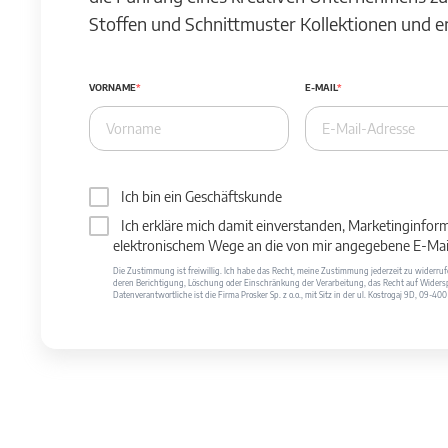
Stoffen und Schnittmuster Kollektionen und 
VORNAME
E-MAIL
Ich bin ein Geschäftskunde
Ich erkläre mich damit einverstanden, Marketinginfor
elektronischem Wege an die von mir angegebene E-Mail
Die Zustimmung ist freiwillig. Ich habe das Recht, meine Zustimmung jederzeit zu widerr
deren Berichtigung, Löschung oder Einschränkung der Verarbeitung, das Recht auf Widersp
Datenverantwortliche ist die Firma Prosker Sp. z o.o., mit Sitz in der ul. Kostrogaj 9D, 09-