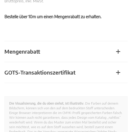
Bruttopreis, inkl. MwSt.
Bestelle über 10m um einen Mengenrabatt zu erhalten.
Mengenrabatt
GOTS-Transaktionszertifikat
Die Visualisierung, die du oben siehst, ist illustrativ.
Die Farben auf deinem
Bildschirm, können sich von den auf dem bedruckten Stoff unterscheiden.
Einige Browser interpretieren die im CMYK-Profil gespeicherten Farben falsch.
Wir können auch nicht garantieren, dass jedes Design vom Katalog „nahtlos”
wiederholt wird. Wenn du das Muster zum ersten Mal bestellst und sicher
sein möchtest, wie es auf dem Stoff aussehen wird, bestell zuerst einen
Probedruck. Das in der Vorschau angezeigte Wasserzeichen (Adobe Stock-