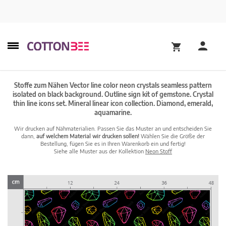
Stoffe zum Nähen Vector line color neon crystals seamless pattern
isolated on black background. Outline sign kit of gemstone. Crystal
thin line icons set. Mineral linear icon collection. Diamond, emerald,
aquamarine.
Wir drucken auf Nähmaterialien. Passen Sie das Muster an und entscheiden Sie
dann,
auf welchem Material wir drucken sollen!
Wählen Sie die Größe der
Bestellung, fügen Sie es in Ihren Warenkorb ein und fertig!
Siehe alle Muster aus der Kollektion
Neon Stoff