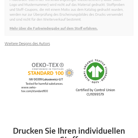
Logo und Musternummer) wird nicht auf das Material gedruckt. Stoffproben
und Stoff-Coupons, die mit einem Motiv aus dem Katalog gedruckt wurden,
werden nur zur Überprüfung des Erscheinungsbildes des Drucks verwendet
und sind nicht für den Weiterverkauf bestimmt.
Mehr über die Farbwiedergabe auf dem Stoff erfahren.
Weitere Designs des Autors
IW 00399 Łukasiewicz-ŁIT
Tested for harmful substances.
www.oeko-
Certified by Control Union
tex.com/standard100
CU1099579
Drucken Sie Ihren individuellen