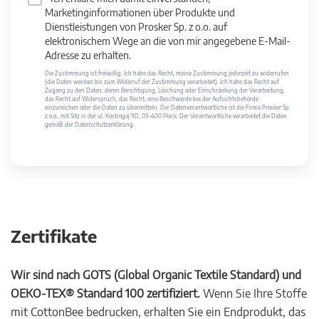
Marketinginformationen über Produkte und
Dienstleistungen von Prosker Sp. z o.o. auf
elektronischem Wege an die von mir angegebene E-Mail-
Adresse zu erhalten.
Die Zustimmung ist freiwillig. Ich habe das Recht, meine Zustimmung jederzeit zu widerrufen
(die Daten werden bis zum Widerruf der Zustimmung verarbeitet). Ich habe das Recht auf
Zugang zu den Daten, deren Berichtigung, Löschung oder Einschränkung der Verarbeitung,
das Recht auf Widerspruch, das Recht, eine Beschwerde bei der Aufsichtsbehörde
einzureichen oder die Daten zu übermitteln. Der Datenverantwortliche ist die Firma Prosker Sp.
z o.o., mit Sitz in der ul. Kostrogaj 9D, 09-400 Płock. Der Verantwortliche verarbeitet die Daten
gemäß der Datenschutzerklärung.
Zertifikate
Wir sind nach GOTS (Global Organic Textile Standard) und
OEKO-TEX® Standard 100 zertifiziert.
Wenn Sie Ihre Stoffe
mit CottonBee bedrucken, erhalten Sie ein Endprodukt, das