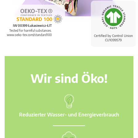
IW 00399 Łukasiewicz-ŁIT
Tested for harmful substances.
www.oeko-tex.com/standard100
Certified by Control Union
CU1099579
Wir sind Öko!
Reduzierter Wasser- und Energieverbrauch