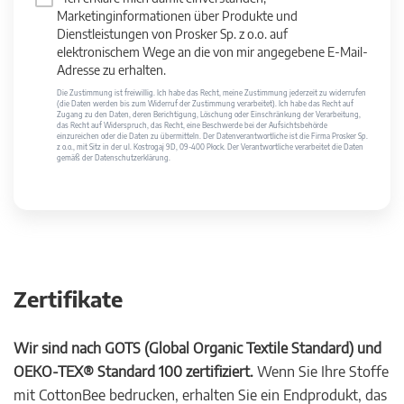
Marketinginformationen über Produkte und
Dienstleistungen von Prosker Sp. z o.o. auf
elektronischem Wege an die von mir angegebene E-Mail-
Adresse zu erhalten.
Die Zustimmung ist freiwillig. Ich habe das Recht, meine Zustimmung jederzeit zu widerrufen
(die Daten werden bis zum Widerruf der Zustimmung verarbeitet). Ich habe das Recht auf
Zugang zu den Daten, deren Berichtigung, Löschung oder Einschränkung der Verarbeitung,
das Recht auf Widerspruch, das Recht, eine Beschwerde bei der Aufsichtsbehörde
einzureichen oder die Daten zu übermitteln. Der Datenverantwortliche ist die Firma Prosker Sp.
z o.o., mit Sitz in der ul. Kostrogaj 9D, 09-400 Płock. Der Verantwortliche verarbeitet die Daten
gemäß der Datenschutzerklärung.
Zertifikate
Wir sind nach GOTS (Global Organic Textile Standard) und
OEKO-TEX® Standard 100 zertifiziert.
Wenn Sie Ihre Stoffe
mit CottonBee bedrucken, erhalten Sie ein Endprodukt, das