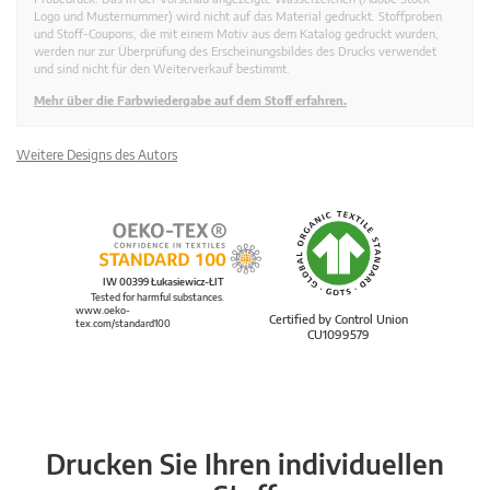
Logo und Musternummer) wird nicht auf das Material gedruckt. Stoffproben
und Stoff-Coupons, die mit einem Motiv aus dem Katalog gedruckt wurden,
werden nur zur Überprüfung des Erscheinungsbildes des Drucks verwendet
und sind nicht für den Weiterverkauf bestimmt.
Mehr über die Farbwiedergabe auf dem Stoff erfahren.
Weitere Designs des Autors
IW 00399 Łukasiewicz-ŁIT
Tested for harmful substances.
www.oeko-
Certified by Control Union
tex.com/standard100
CU1099579
Drucken Sie Ihren individuellen