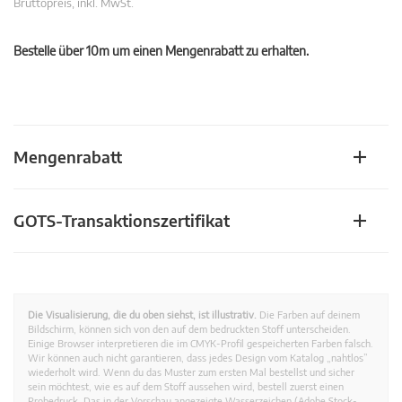
Bruttopreis, inkl. MwSt.
Bestelle über 10m um einen Mengenrabatt zu erhalten.
Mengenrabatt
GOTS-Transaktionszertifikat
Die Visualisierung, die du oben siehst, ist illustrativ.
Die Farben auf deinem
Bildschirm, können sich von den auf dem bedruckten Stoff unterscheiden.
Einige Browser interpretieren die im CMYK-Profil gespeicherten Farben falsch.
Wir können auch nicht garantieren, dass jedes Design vom Katalog „nahtlos”
wiederholt wird. Wenn du das Muster zum ersten Mal bestellst und sicher
sein möchtest, wie es auf dem Stoff aussehen wird, bestell zuerst einen
Probedruck. Das in der Vorschau angezeigte Wasserzeichen (Adobe Stock-