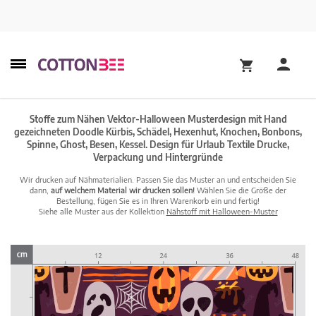
Stoffe zum Nähen Vektor-Halloween Musterdesign mit Hand
gezeichneten Doodle Kürbis, Schädel, Hexenhut, Knochen, Bonbons,
Spinne, Ghost, Besen, Kessel. Design für Urlaub Textile Drucke,
Verpackung und Hintergründe
Wir drucken auf Nähmaterialien. Passen Sie das Muster an und entscheiden Sie
dann,
auf welchem Material wir drucken sollen!
Wählen Sie die Größe der
Bestellung, fügen Sie es in Ihren Warenkorb ein und fertig!
Siehe alle Muster aus der Kollektion
Nähstoff mit Halloween-Muster