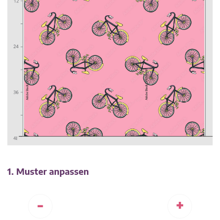
1. Muster anpassen
-
+