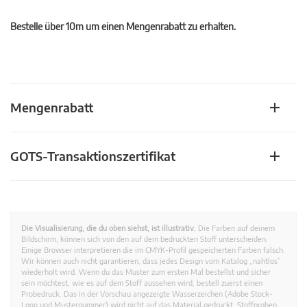
Bestelle über 10m um einen Mengenrabatt zu erhalten.
Mengenrabatt
GOTS-Transaktionszertifikat
Die Visualisierung, die du oben siehst, ist illustrativ.
Die Farben auf deinem
Bildschirm, können sich von den auf dem bedruckten Stoff unterscheiden.
Einige Browser interpretieren die im CMYK-Profil gespeicherten Farben falsch.
Wir können auch nicht garantieren, dass jedes Design vom Katalog „nahtlos”
wiederholt wird. Wenn du das Muster zum ersten Mal bestellst und sicher
sein möchtest, wie es auf dem Stoff aussehen wird, bestell zuerst einen
Probedruck. Das in der Vorschau angezeigte Wasserzeichen (Adobe Stock-
Logo und Musternummer) wird nicht auf das Material gedruckt. Stoffproben