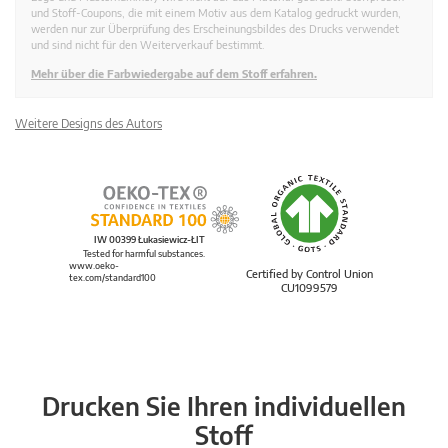
und Stoff-Coupons, die mit einem Motiv aus dem Katalog gedruckt wurden,
werden nur zur Überprüfung des Erscheinungsbildes des Drucks verwendet
und sind nicht für den Weiterverkauf bestimmt.
Mehr über die Farbwiedergabe auf dem Stoff erfahren.
Weitere Designs des Autors
IW 00399 Łukasiewicz-ŁIT
Tested for harmful substances.
www.oeko-
Certified by Control Union
tex.com/standard100
CU1099579
Drucken Sie Ihren individuellen
Stoff