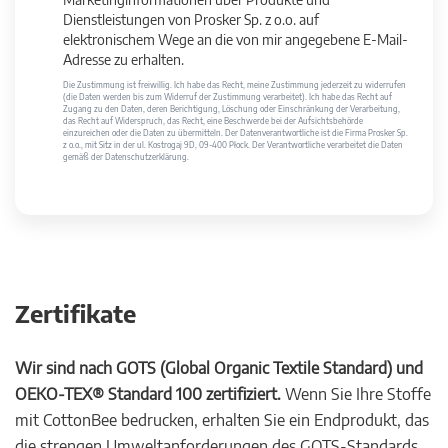
Dienstleistungen von Prosker Sp. z o.o. auf
elektronischem Wege an die von mir angegebene E-Mail-
Adresse zu erhalten.
Die Zustimmung ist freiwillig. Ich habe das Recht, meine Zustimmung jederzeit zu widerrufen
(die Daten werden bis zum Widerruf der Zustimmung verarbeitet). Ich habe das Recht auf
Zugang zu den Daten, deren Berichtigung, Löschung oder Einschränkung der Verarbeitung,
das Recht auf Widerspruch, das Recht, eine Beschwerde bei der Aufsichtsbehörde
einzureichen oder die Daten zu übermitteln. Der Datenverantwortliche ist die Firma Prosker Sp.
z o.o., mit Sitz in der ul. Kostrogaj 9D, 09-400 Płock. Der Verantwortliche verarbeitet die Daten
gemäß der Datenschutzerklärung.
Zertifikate
Wir sind nach GOTS (Global Organic Textile Standard) und
OEKO-TEX® Standard 100 zertifiziert.
Wenn Sie Ihre Stoffe
mit CottonBee bedrucken, erhalten Sie ein Endprodukt, das
die strengen Umweltanforderungen des GOTS-Standards