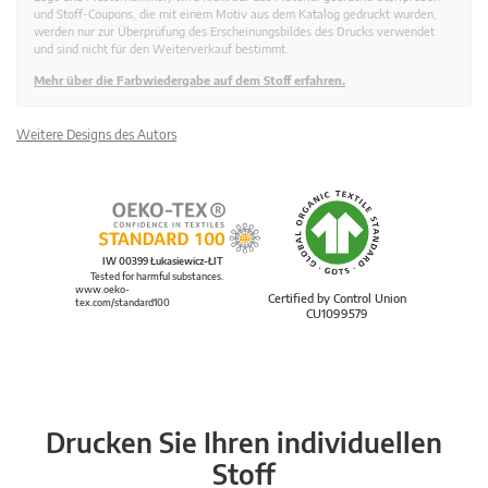
und Stoff-Coupons, die mit einem Motiv aus dem Katalog gedruckt wurden,
werden nur zur Überprüfung des Erscheinungsbildes des Drucks verwendet
und sind nicht für den Weiterverkauf bestimmt.
Mehr über die Farbwiedergabe auf dem Stoff erfahren.
Weitere Designs des Autors
IW 00399 Łukasiewicz-ŁIT
Tested for harmful substances.
www.oeko-
Certified by Control Union
tex.com/standard100
CU1099579
Drucken Sie Ihren individuellen
Stoff