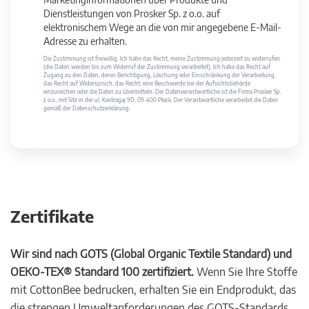
Dienstleistungen von Prosker Sp. z o.o. auf
elektronischem Wege an die von mir angegebene E-Mail-
Adresse zu erhalten.
Die Zustimmung ist freiwillig. Ich habe das Recht, meine Zustimmung jederzeit zu widerrufen
(die Daten werden bis zum Widerruf der Zustimmung verarbeitet). Ich habe das Recht auf
Zugang zu den Daten, deren Berichtigung, Löschung oder Einschränkung der Verarbeitung,
das Recht auf Widerspruch, das Recht, eine Beschwerde bei der Aufsichtsbehörde
einzureichen oder die Daten zu übermitteln. Der Datenverantwortliche ist die Firma Prosker Sp.
z o.o., mit Sitz in der ul. Kostrogaj 9D, 09-400 Płock. Der Verantwortliche verarbeitet die Daten
gemäß der Datenschutzerklärung.
Zertifikate
Wir sind nach GOTS (Global Organic Textile Standard) und
OEKO-TEX® Standard 100 zertifiziert.
Wenn Sie Ihre Stoffe
mit CottonBee bedrucken, erhalten Sie ein Endprodukt, das
die strengen Umweltanforderungen des GOTS-Standards