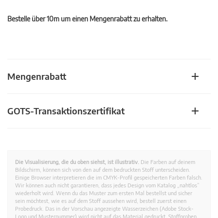
Bestelle über 10m um einen Mengenrabatt zu erhalten.
Mengenrabatt
GOTS-Transaktionszertifikat
Die Visualisierung, die du oben siehst, ist illustrativ.
Die Farben auf deinem
Bildschirm, können sich von den auf dem bedruckten Stoff unterscheiden.
Einige Browser interpretieren die im CMYK-Profil gespeicherten Farben falsch.
Wir können auch nicht garantieren, dass jedes Design vom Katalog „nahtlos”
wiederholt wird. Wenn du das Muster zum ersten Mal bestellst und sicher
sein möchtest, wie es auf dem Stoff aussehen wird, bestell zuerst einen
Probedruck. Das in der Vorschau angezeigte Wasserzeichen (Adobe Stock-
Logo und Musternummer) wird nicht auf das Material gedruckt. Stoffproben