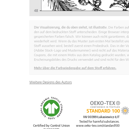
Die Visualisierung, die du oben siehst, ist illustrativ.
Die Farben auf
den auf dem bedruckten Stoff unterscheiden. Einige Browser interp
gespeicherten Farben falsch. Wir können auch nicht garantieren, 
wiederholt wird. Wenn du das Muster zum ersten Mal bestellst und
Stoff aussehen wird, bestell zuerst einen Probedruck. Das in der 
(Adobe Stock-Logo und Musternummer) wird nicht auf das Material
Coupons, die mit einem Motiv aus dem Katalog gedruckt wurden, 
Erscheinungsbildes des Drucks verwendet und sind nicht für den W
Mehr über die Farbwiedergabe auf dem Stoff erfahren.
Weitere Designs des Autors
IW 00399 Łukasiewicz-ŁIT
Tested for harmful substances.
Certified by Control Union
www.oeko-tex.com/standard100