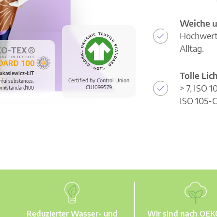
Weiche u
Hochwerti
Alltag.
Tolle Li
ukasiewicz-ŁIT
Certified by Control Union
mful substances.
> 7, ISO 
CU1099579
om/standard100
ISO 105-C
Reduzierter Wasser- und
Wir sind nach OE