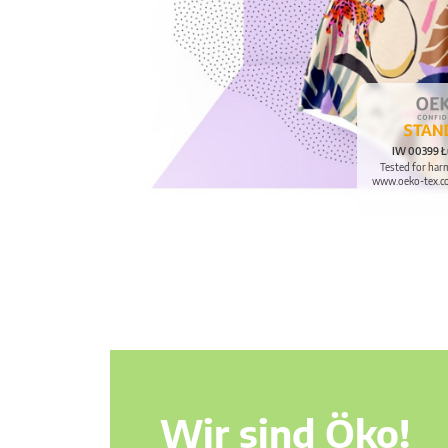
IW 00399 Ł
Tested for har
www.oeko-tex.c
Wir sind Öko!