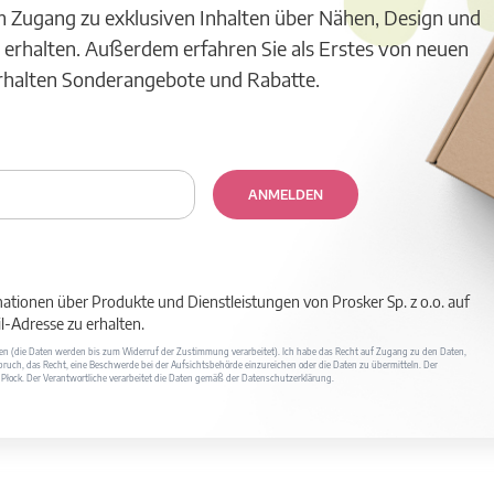
m Zugang zu exklusiven Inhalten über Nähen, Design und
 erhalten. Außerdem erfahren Sie als Erstes von neuen
erhalten Sonderangebote und Rabatte.
ANMELDEN
mationen über Produkte und Dienstleistungen von Prosker Sp. z o.o. auf
-Adresse zu erhalten.
ufen (die Daten werden bis zum Widerruf der Zustimmung verarbeitet). Ich habe das Recht auf Zugang zu den Daten,
ruch, das Recht, eine Beschwerde bei der Aufsichtsbehörde einzureichen oder die Daten zu übermitteln. Der
400 Płock. Der Verantwortliche verarbeitet die Daten gemäß der Datenschutzerklärung.