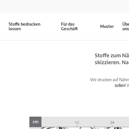
Stoffe bedrucken
Für das
Üb
Muster
lassen
Geschäft
un
Stoffe zum Nä
skizzieren. N
Wir drucken auf Nähma
sollen!
W