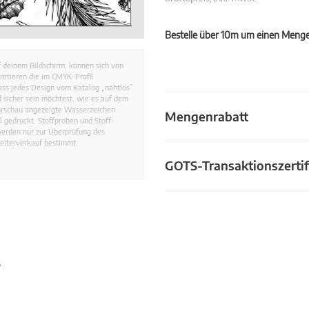
Bestelle über 10m um einen Mengen
 deinem Bildschirm, können sich von
retieren die im CMYK-Profil
dass jedes Design vom Katalog „nahtlos”
 sicher sein möchtest, wie es auf dem
Vorschau angezeigte Wasserzeichen
Mengenrabatt
 gedruckt. Stoffproben und Stoff-
werden nur zur Überprüfung des
eiterverkauf bestimmt.
GOTS-Transaktionszertif