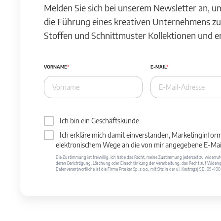
Melden Sie sich bei unserem Newsletter an, u
die Führung eines kreativen Unternehmens zu
Stoffen und Schnittmuster Kollektionen und 
VORNAME
E-MAIL
Ich bin ein Geschäftskunde
Ich erkläre mich damit einverstanden, Marketinginfor
elektronischem Wege an die von mir angegebene E-Mail
Die Zustimmung ist freiwillig. Ich habe das Recht, meine Zustimmung jederzeit zu widerr
deren Berichtigung, Löschung oder Einschränkung der Verarbeitung, das Recht auf Widersp
Datenverantwortliche ist die Firma Prosker Sp. z o.o., mit Sitz in der ul. Kostrogaj 9D, 09-