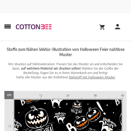
Stoffe zum Nähen Vektor-Illustration von Halloween Feier nahtlose
Muster
Wir drucken auf Nähmaterialien. Passen Sie das Muster an und entscheiden Sie
dann,
auf welchem Material wir drucken sollen!
Wählen Sie die Größe der
Bestellung, fügen Sie es in Ihren Warenkorb ein und fertig!
Siehe alle Muster aus der Kollektion
Nähstoff mit Halloween-Muster