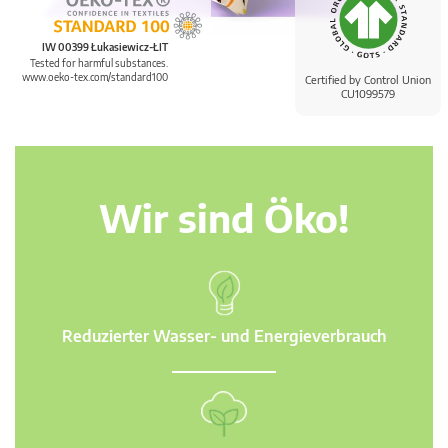
IW 00399 Łukasiewicz-ŁIT
Tested for harmful substances.
www.oeko-tex.com/standard100
Certified by Control Union
CU1099579
Wir sind Öko!
Reduzierter Wasser- und Energieverbrauch