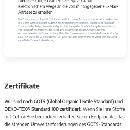
Dienstleistungen von Prosker Sp. z o.o. auf
elektronischem Wege an die von mir angegebene E-Mail-
Adresse zu erhalten.
Die Zustimmung ist freiwillig. Ich habe das Recht, meine Zustimmung jederzeit zu widerrufen
(die Daten werden bis zum Widerruf der Zustimmung verarbeitet). Ich habe das Recht auf
Zugang zu den Daten, deren Berichtigung, Löschung oder Einschränkung der Verarbeitung,
das Recht auf Widerspruch, das Recht, eine Beschwerde bei der Aufsichtsbehörde
einzureichen oder die Daten zu übermitteln. Der Datenverantwortliche ist die Firma Prosker Sp.
z o.o., mit Sitz in der ul. Kostrogaj 9D, 09-400 Płock. Der Verantwortliche verarbeitet die Daten
gemäß der Datenschutzerklärung.
Zertifikate
Wir sind nach GOTS (Global Organic Textile Standard) und
OEKO-TEX® Standard 100 zertifiziert.
Wenn Sie Ihre Stoffe
mit CottonBee bedrucken, erhalten Sie ein Endprodukt, das
die strengen Umweltanforderungen des GOTS-Standards