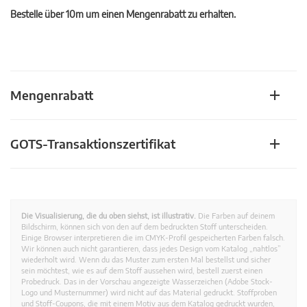
Bestelle über 10m um einen Mengenrabatt zu erhalten.
Mengenrabatt
GOTS-Transaktionszertifikat
Die Visualisierung, die du oben siehst, ist illustrativ.
Die Farben auf deinem
Bildschirm, können sich von den auf dem bedruckten Stoff unterscheiden.
Einige Browser interpretieren die im CMYK-Profil gespeicherten Farben falsch.
Wir können auch nicht garantieren, dass jedes Design vom Katalog „nahtlos”
wiederholt wird. Wenn du das Muster zum ersten Mal bestellst und sicher
sein möchtest, wie es auf dem Stoff aussehen wird, bestell zuerst einen
Probedruck. Das in der Vorschau angezeigte Wasserzeichen (Adobe Stock-
Logo und Musternummer) wird nicht auf das Material gedruckt. Stoffproben
und Stoff-Coupons, die mit einem Motiv aus dem Katalog gedruckt wurden,