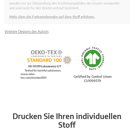
werden nur zur Überprüfung des Erscheinungsbildes des Drucks verwendet
und sind nicht für den Weiterverkauf bestimmt.
Mehr über die Farbwiedergabe auf dem Stoff erfahren.
Weitere Designs des Autors
IW 00399 Łukasiewicz-ŁIT
Tested for harmful substances.
www.oeko-
Certified by Control Union
tex.com/standard100
CU1099579
Drucken Sie Ihren individuellen
Stoff