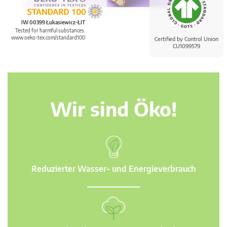
IW 00399 Łukasiewicz-ŁIT
Tested for harmful substances.
www.oeko-tex.com/standard100
Certified by Control Union
CU1099579
Wir sind Öko!
Reduzierter Wasser- und Energieverbrauch