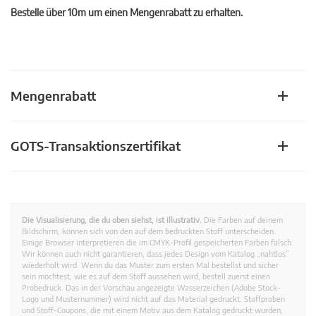
Bestelle über 10m um einen Mengenrabatt zu erhalten.
Mengenrabatt
GOTS-Transaktionszertifikat
Die Visualisierung, die du oben siehst, ist illustrativ.
Die Farben auf deinem
Bildschirm, können sich von den auf dem bedruckten Stoff unterscheiden.
Einige Browser interpretieren die im CMYK-Profil gespeicherten Farben falsch.
Wir können auch nicht garantieren, dass jedes Design vom Katalog „nahtlos”
wiederholt wird. Wenn du das Muster zum ersten Mal bestellst und sicher
sein möchtest, wie es auf dem Stoff aussehen wird, bestell zuerst einen
Probedruck. Das in der Vorschau angezeigte Wasserzeichen (Adobe Stock-
Logo und Musternummer) wird nicht auf das Material gedruckt. Stoffproben
und Stoff-Coupons, die mit einem Motiv aus dem Katalog gedruckt wurden,