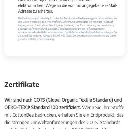
elektronischem Wege an die von mir angegebene E-Mail-
Adresse zu erhalten.
Die Zustimmung ist freiwillig. Ich habe das Recht, meine Zustimmung jederzeit zu widerrufen
(die Daten werden bis zum Widerruf der Zustimmung verarbeitet). Ich habe das Recht auf
Zugang zu den Daten, deren Berichtigung, Löschung oder Einschränkung der Verarbeitung,
das Recht auf Widerspruch, das Recht, eine Beschwerde bei der Aufsichtsbehörde
einzureichen oder die Daten zu übermitteln. Der Datenverantwortliche ist die Firma Prosker Sp.
z o.o., mit Sitz in der ul. Kostrogaj 9D, 09-400 Płock. Der Verantwortliche verarbeitet die Daten
gemäß der Datenschutzerklärung.
Zertifikate
Wir sind nach GOTS (Global Organic Textile Standard) und
OEKO-TEX® Standard 100 zertifiziert.
Wenn Sie Ihre Stoffe
mit CottonBee bedrucken, erhalten Sie ein Endprodukt, das
die strengen Umweltanforderungen des GOTS-Standards