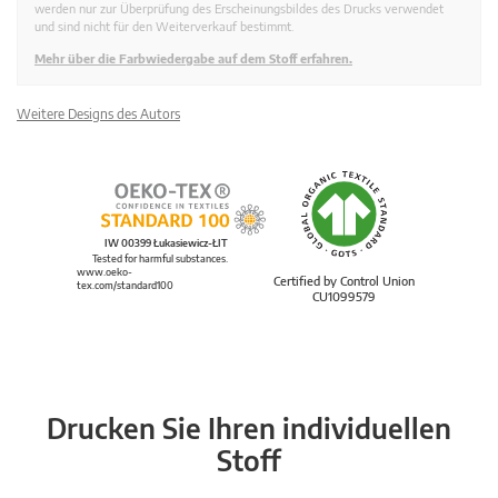
werden nur zur Überprüfung des Erscheinungsbildes des Drucks verwendet
und sind nicht für den Weiterverkauf bestimmt.
Mehr über die Farbwiedergabe auf dem Stoff erfahren.
Weitere Designs des Autors
IW 00399 Łukasiewicz-ŁIT
Tested for harmful substances.
www.oeko-
Certified by Control Union
tex.com/standard100
CU1099579
Drucken Sie Ihren individuellen
Stoff