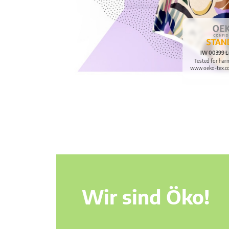
IW 00399 Ł
Tested for har
www.oeko-tex.c
Wir sind Öko!