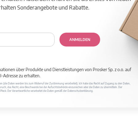
erhalten Sonderangebote und Rabatte.
ANMELDEN
mationen über Produkte und Dienstleistungen von Prosker Sp. z o.o. auf
-Adresse zu erhalten.
ufen (die Daten werden bis zum Widerruf der Zustimmung verarbeitet). Ich habe das Recht auf Zugang zu den Daten,
ruch, das Recht, eine Beschwerde bei der Aufsichtsbehörde einzureichen oder die Daten zu übermitteln. Der
400 Płock. Der Verantwortliche verarbeitet die Daten gemäß der Datenschutzerklärung.