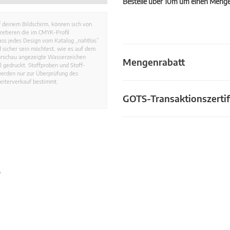
Bestelle über 10m um einen Mengen
 deinem Bildschirm, können sich von
retieren die im CMYK-Profil
dass jedes Design vom Katalog „nahtlos”
 sicher sein möchtest, wie es auf dem
Vorschau angezeigte Wasserzeichen
Mengenrabatt
 gedruckt. Stoffproben und Stoff-
werden nur zur Überprüfung des
eiterverkauf bestimmt.
GOTS-Transaktionszertif