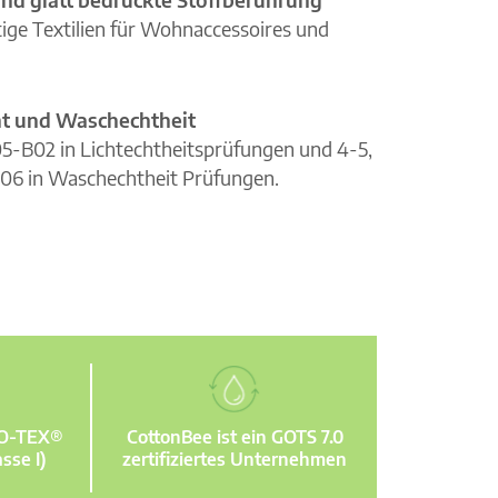
ge Textilien für Wohnaccessoires und
cht und Waschechtheit
105-B02 in Lichtechtheitsprüfungen und 4-5,
06 in Waschechtheit Prüfungen.
KO-TEX®
CottonBee ist ein GOTS 7.0
sse I)
zertifiziertes Unternehmen