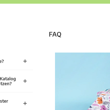
FAQ
e?
 Katalog
utzen?
ster