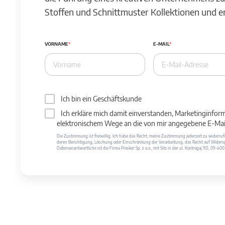
Stoffen und Schnittmuster Kollektionen und 
VORNAME
E-MAIL
Ich bin ein Geschäftskunde
Ich erkläre mich damit einverstanden, Marketinginfor
elektronischem Wege an die von mir angegebene E-Mail
Die Zustimmung ist freiwillig. Ich habe das Recht, meine Zustimmung jederzeit zu widerr
deren Berichtigung, Löschung oder Einschränkung der Verarbeitung, das Recht auf Widersp
Datenverantwortliche ist die Firma Prosker Sp. z o.o., mit Sitz in der ul. Kostrogaj 9D, 09-