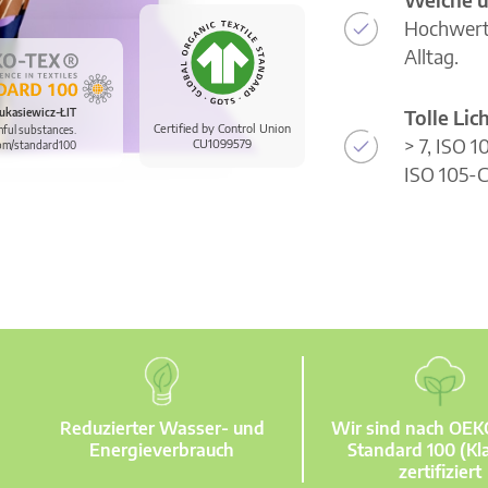
Hochwerti
Alltag.
Tolle Li
ukasiewicz-ŁIT
Certified by Control Union
mful substances.
> 7, ISO 
CU1099579
om/standard100
ISO 105-C
Reduzierter Wasser- und
Wir sind nach OE
Energieverbrauch
Standard 100 (Kla
zertifiziert