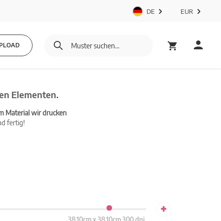
DE
EUR
PLOAD
len Elementen.
m Material wir drucken
d fertig!
+
38.10cm x 38.10cm 300 dpi