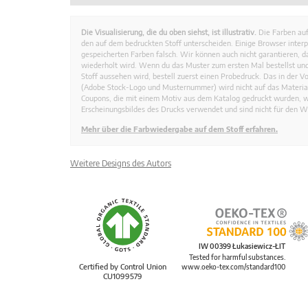
Die Visualisierung, die du oben siehst, ist illustrativ.
Die Farben auf
den auf dem bedruckten Stoff unterscheiden. Einige Browser interp
gespeicherten Farben falsch. Wir können auch nicht garantieren, 
wiederholt wird. Wenn du das Muster zum ersten Mal bestellst und
Stoff aussehen wird, bestell zuerst einen Probedruck. Das in der 
(Adobe Stock-Logo und Musternummer) wird nicht auf das Material
Coupons, die mit einem Motiv aus dem Katalog gedruckt wurden, 
Erscheinungsbildes des Drucks verwendet und sind nicht für den W
Mehr über die Farbwiedergabe auf dem Stoff erfahren.
Weitere Designs des Autors
IW 00399 Łukasiewicz-ŁIT
Tested for harmful substances.
Certified by Control Union
www.oeko-tex.com/standard100
CU1099579