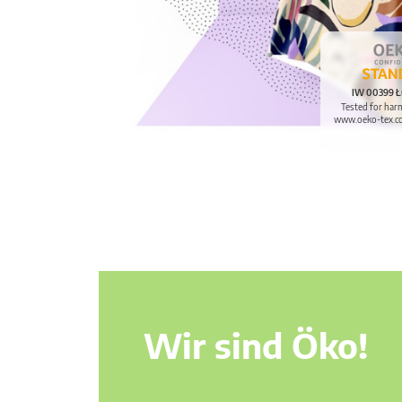
IW 00399 Ł
Tested for har
www.oeko-tex.c
Wir sind Öko!