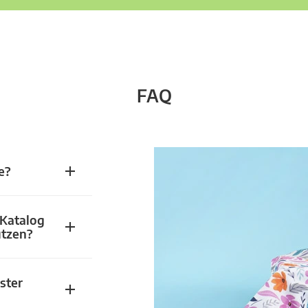
FAQ
e?
 Katalog
utzen?
ster