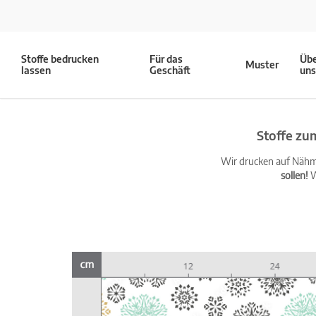
Stoffe bedrucken
Für das
Üb
Muster
lassen
Geschäft
un
Stoffe zu
Wir drucken auf Nähma
sollen!
W