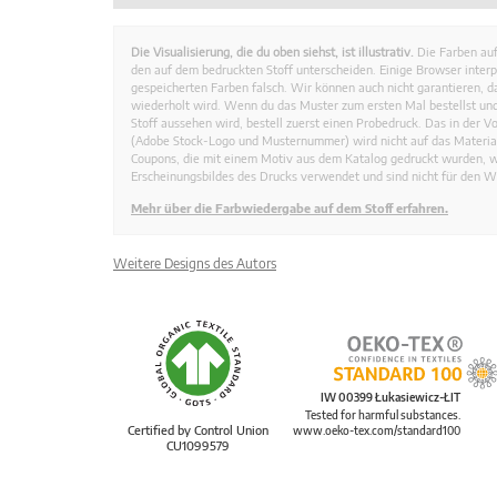
Die Visualisierung, die du oben siehst, ist illustrativ.
Die Farben auf
den auf dem bedruckten Stoff unterscheiden. Einige Browser interp
gespeicherten Farben falsch. Wir können auch nicht garantieren, 
wiederholt wird. Wenn du das Muster zum ersten Mal bestellst und
Stoff aussehen wird, bestell zuerst einen Probedruck. Das in der 
(Adobe Stock-Logo und Musternummer) wird nicht auf das Material
Coupons, die mit einem Motiv aus dem Katalog gedruckt wurden, 
Erscheinungsbildes des Drucks verwendet und sind nicht für den W
Mehr über die Farbwiedergabe auf dem Stoff erfahren.
Weitere Designs des Autors
IW 00399 Łukasiewicz-ŁIT
Tested for harmful substances.
Certified by Control Union
www.oeko-tex.com/standard100
CU1099579