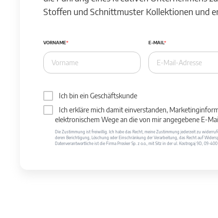
Stoffen und Schnittmuster Kollektionen und 
VORNAME
E-MAIL
Ich bin ein Geschäftskunde
Ich erkläre mich damit einverstanden, Marketinginfor
elektronischem Wege an die von mir angegebene E-Mail
Die Zustimmung ist freiwillig. Ich habe das Recht, meine Zustimmung jederzeit zu widerr
deren Berichtigung, Löschung oder Einschränkung der Verarbeitung, das Recht auf Widersp
Datenverantwortliche ist die Firma Prosker Sp. z o.o., mit Sitz in der ul. Kostrogaj 9D, 09-