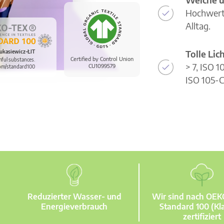
Hochwerti
Alltag.
Tolle Li
ukasiewicz-ŁIT
Certified by Control Union
mful substances.
> 7, ISO 
CU1099579
om/standard100
ISO 105-C
Reduzierter Wasser- und
Wir sind nach OE
Energieverbrauch
Standard 100 (Kla
zertifiziert