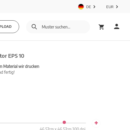
DE
EUR
PLOAD
tor EPS 10
m Material wir drucken
d fertig!
+
46.57cm x 46.57cm 300 dpi