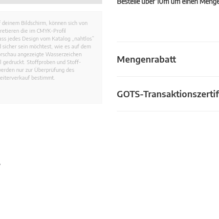
Bestelle über 10m um einen Mengen
 deinem Bildschirm, können sich von
retieren die im CMYK-Profil
dass jedes Design vom Katalog „nahtlos”
 sicher sein möchtest, wie es auf dem
Vorschau angezeigte Wasserzeichen
Mengenrabatt
 gedruckt. Stoffproben und Stoff-
werden nur zur Überprüfung des
eiterverkauf bestimmt.
GOTS-Transaktionszertif