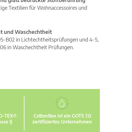
ge Textilien für Wohnaccessoires und
cht und Waschechtheit
105-B02 in Lichtechtheitsprüfungen und 4-5,
06 in Waschechtheit Prüfungen.
KO-TEX®
CottonBee ist ein GOTS 7.0
sse I)
zertifiziertes Unternehmen