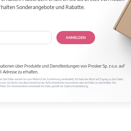
erhalten Sonderangebote und Rabatte.
ANMELDEN
mationen über Produkte und Dienstleistungen von Prosker Sp. z o.o. auf
-Adresse zu erhalten.
ufen (die Daten werden bis zum Widerruf der Zustimmung verarbeitet). Ich habe das Recht auf Zugang zu den Daten,
ruch, das Recht, eine Beschwerde bei der Aufsichtsbehörde einzureichen oder die Daten zu übermitteln. Der
400 Płock. Der Verantwortliche verarbeitet die Daten gemäß der Datenschutzerklärung.