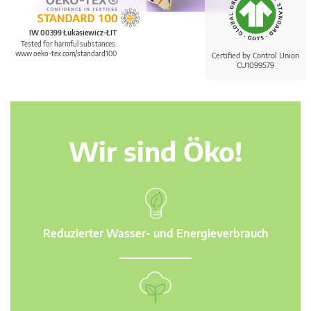
IW 00399 Łukasiewicz-ŁIT
Tested for harmful substances.
www.oeko-tex.com/standard100
Certified by Control Union
CU1099579
Wir sind Öko!
Reduzierter Wasser- und Energieverbrauch