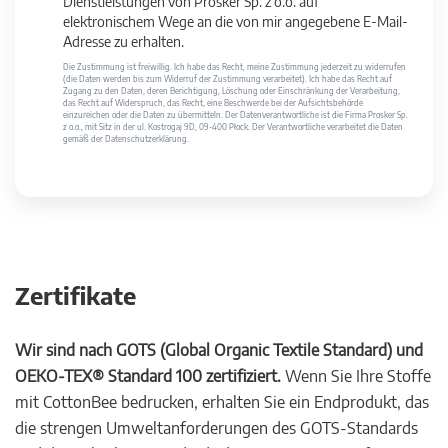
Dienstleistungen von Prosker Sp. z o.o. auf
elektronischem Wege an die von mir angegebene E-Mail-
Adresse zu erhalten.
Die Zustimmung ist freiwillig. Ich habe das Recht, meine Zustimmung jederzeit zu widerrufen
(die Daten werden bis zum Widerruf der Zustimmung verarbeitet). Ich habe das Recht auf
Zugang zu den Daten, deren Berichtigung, Löschung oder Einschränkung der Verarbeitung,
das Recht auf Widerspruch, das Recht, eine Beschwerde bei der Aufsichtsbehörde
einzureichen oder die Daten zu übermitteln. Der Datenverantwortliche ist die Firma Prosker Sp.
z o.o., mit Sitz in der ul. Kostrogaj 9D, 09-400 Płock. Der Verantwortliche verarbeitet die Daten
gemäß der Datenschutzerklärung.
Zertifikate
Wir sind nach GOTS (Global Organic Textile Standard) und
OEKO-TEX® Standard 100 zertifiziert.
Wenn Sie Ihre Stoffe
mit CottonBee bedrucken, erhalten Sie ein Endprodukt, das
die strengen Umweltanforderungen des GOTS-Standards