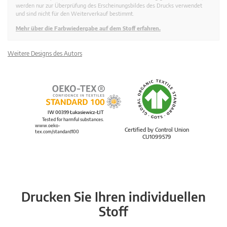
werden nur zur Überprüfung des Erscheinungsbildes des Drucks verwendet
und sind nicht für den Weiterverkauf bestimmt.
Mehr über die Farbwiedergabe auf dem Stoff erfahren.
Weitere Designs des Autors
IW 00399 Łukasiewicz-ŁIT
Tested for harmful substances.
www.oeko-
Certified by Control Union
tex.com/standard100
CU1099579
Drucken Sie Ihren individuellen
Stoff