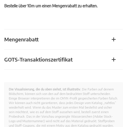
Bestelle über 10m um einen Mengenrabatt zu erhalten.
Mengenrabatt
GOTS-Transaktionszertifikat
Die Visualisierung, die du oben siehst, ist illustrativ.
Die Farben auf deinem
Bildschirm, können sich von den auf dem bedruckten Stoff unterscheiden.
Einige Browser interpretieren die im CMYK-Profil gespeicherten Farben falsch.
Wir können auch nicht garantieren, dass jedes Design vom Katalog „nahtlos”
wiederholt wird. Wenn du das Muster zum ersten Mal bestellst und sicher
sein möchtest, wie es auf dem Stoff aussehen wird, bestell zuerst einen
Probedruck. Das in der Vorschau angezeigte Wasserzeichen (Adobe Stock-
Logo und Musternummer) wird nicht auf das Material gedruckt. Stoffproben
und Stoff-Coupons, die mit einem Motiv aus dem Katalog gedruckt wurden,