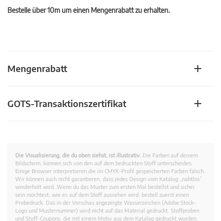
Bestelle über 10m um einen Mengenrabatt zu erhalten.
Mengenrabatt
GOTS-Transaktionszertifikat
Die Visualisierung, die du oben siehst, ist illustrativ.
Die Farben auf deinem
Bildschirm, können sich von den auf dem bedruckten Stoff unterscheiden.
Einige Browser interpretieren die im CMYK-Profil gespeicherten Farben falsch.
Wir können auch nicht garantieren, dass jedes Design vom Katalog „nahtlos”
wiederholt wird. Wenn du das Muster zum ersten Mal bestellst und sicher
sein möchtest, wie es auf dem Stoff aussehen wird, bestell zuerst einen
Probedruck. Das in der Vorschau angezeigte Wasserzeichen (Adobe Stock-
Logo und Musternummer) wird nicht auf das Material gedruckt. Stoffproben
und Stoff-Coupons, die mit einem Motiv aus dem Katalog gedruckt wurden,