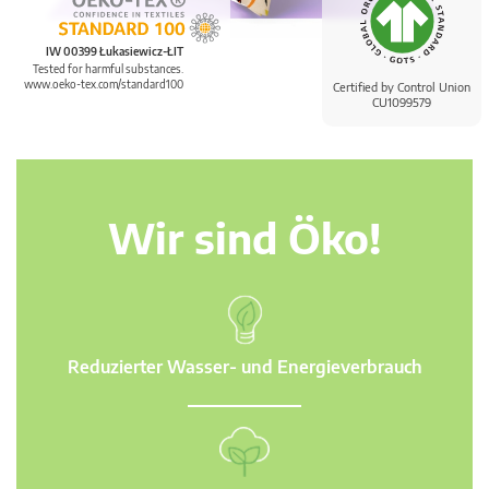
IW 00399 Łukasiewicz-ŁIT
Tested for harmful substances.
www.oeko-tex.com/standard100
Certified by Control Union
CU1099579
Wir sind Öko!
Reduzierter Wasser- und Energieverbrauch