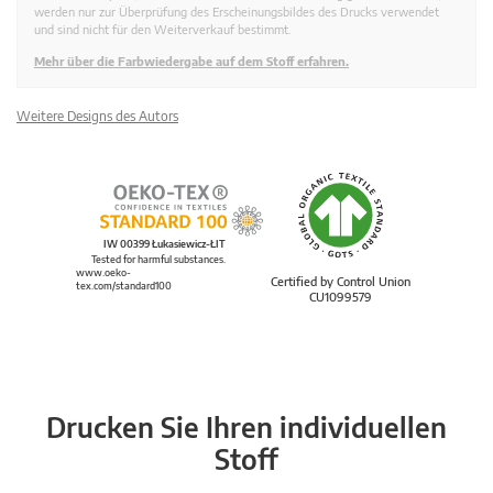
werden nur zur Überprüfung des Erscheinungsbildes des Drucks verwendet
und sind nicht für den Weiterverkauf bestimmt.
Mehr über die Farbwiedergabe auf dem Stoff erfahren.
Weitere Designs des Autors
IW 00399 Łukasiewicz-ŁIT
Tested for harmful substances.
www.oeko-
Certified by Control Union
tex.com/standard100
CU1099579
Drucken Sie Ihren individuellen
Stoff