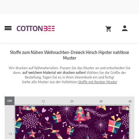
Stoffe zum Nähen Weihnachten-Dreieck Hirsch Hipster nahtlose
Muster
Wir drucken auf Nähmaterialien. Passen Sie das Muster an und entscheiden Sie
dann,
auf welchem Material wir drucken sollen!
Wählen Sie die Größe der
Bestellung, fügen Sie es in Ihren Warenkorb ein und fertig!
Siehe alle Muster aus der Kollektion
Stoffe mit Rentier Muster