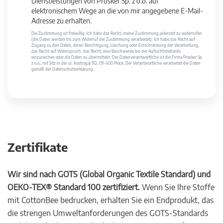
Dienstleistungen von Prosker Sp. z o.o. auf
elektronischem Wege an die von mir angegebene E-Mail-
Adresse zu erhalten.
Die Zustimmung ist freiwillig. Ich habe das Recht, meine Zustimmung jederzeit zu widerrufen
(die Daten werden bis zum Widerruf der Zustimmung verarbeitet). Ich habe das Recht auf
Zugang zu den Daten, deren Berichtigung, Löschung oder Einschränkung der Verarbeitung,
das Recht auf Widerspruch, das Recht, eine Beschwerde bei der Aufsichtsbehörde
einzureichen oder die Daten zu übermitteln. Der Datenverantwortliche ist die Firma Prosker Sp.
z o.o., mit Sitz in der ul. Kostrogaj 9D, 09-400 Płock. Der Verantwortliche verarbeitet die Daten
gemäß der Datenschutzerklärung.
Zertifikate
Wir sind nach GOTS (Global Organic Textile Standard) und
OEKO-TEX® Standard 100 zertifiziert.
Wenn Sie Ihre Stoffe
mit CottonBee bedrucken, erhalten Sie ein Endprodukt, das
die strengen Umweltanforderungen des GOTS-Standards