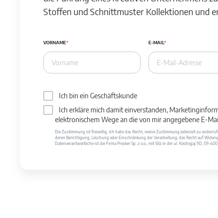
Stoffen und Schnittmuster Kollektionen und 
VORNAME
E-MAIL
Ich bin ein Geschäftskunde
Ich erkläre mich damit einverstanden, Marketinginfor
elektronischem Wege an die von mir angegebene E-Mail
Die Zustimmung ist freiwillig. Ich habe das Recht, meine Zustimmung jederzeit zu widerr
deren Berichtigung, Löschung oder Einschränkung der Verarbeitung, das Recht auf Widersp
Datenverantwortliche ist die Firma Prosker Sp. z o.o., mit Sitz in der ul. Kostrogaj 9D, 09-