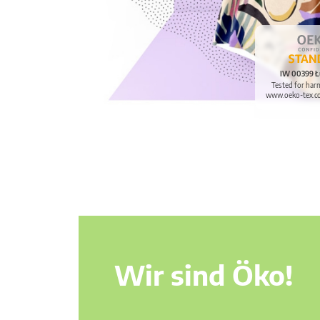
IW 00399 Ł
Tested for har
www.oeko-tex.c
Wir sind Öko!