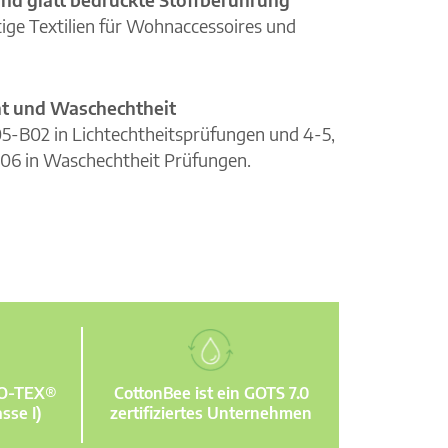
ge Textilien für Wohnaccessoires und
cht und Waschechtheit
105-B02 in Lichtechtheitsprüfungen und 4-5,
06 in Waschechtheit Prüfungen.
KO-TEX®
CottonBee ist ein GOTS 7.0
sse I)
zertifiziertes Unternehmen