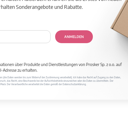
erhalten Sonderangebote und Rabatte.
ANMELDEN
mationen über Produkte und Dienstleistungen von Prosker Sp. z o.o. auf
-Adresse zu erhalten.
ufen (die Daten werden bis zum Widerruf der Zustimmung verarbeitet). Ich habe das Recht auf Zugang zu den Daten,
ruch, das Recht, eine Beschwerde bei der Aufsichtsbehörde einzureichen oder die Daten zu übermitteln. Der
400 Płock. Der Verantwortliche verarbeitet die Daten gemäß der Datenschutzerklärung.