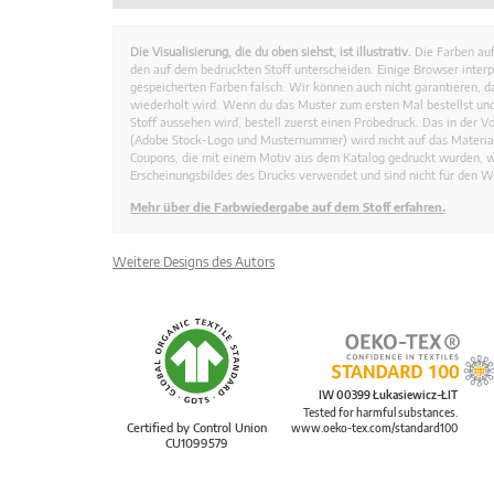
Die Visualisierung, die du oben siehst, ist illustrativ.
Die Farben auf
den auf dem bedruckten Stoff unterscheiden. Einige Browser interp
gespeicherten Farben falsch. Wir können auch nicht garantieren, 
wiederholt wird. Wenn du das Muster zum ersten Mal bestellst und
Stoff aussehen wird, bestell zuerst einen Probedruck. Das in der 
(Adobe Stock-Logo und Musternummer) wird nicht auf das Material
Coupons, die mit einem Motiv aus dem Katalog gedruckt wurden, 
Erscheinungsbildes des Drucks verwendet und sind nicht für den W
Mehr über die Farbwiedergabe auf dem Stoff erfahren.
Weitere Designs des Autors
IW 00399 Łukasiewicz-ŁIT
Tested for harmful substances.
Certified by Control Union
www.oeko-tex.com/standard100
CU1099579