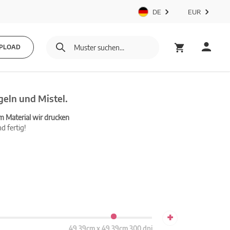
DE
EUR
PLOAD
eln und Mistel.
m Material wir drucken
d fertig!
+
49.39cm x 49.39cm 300 dpi