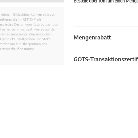
Bestelle über 10m um einen Mengen
 deinem Bildschirm, können sich von
retieren die im CMYK-Profil
dass jedes Design vom Katalog „nahtlos”
 sicher sein möchtest, wie es auf dem
Vorschau angezeigte Wasserzeichen
Mengenrabatt
 gedruckt. Stoffproben und Stoff-
werden nur zur Überprüfung des
eiterverkauf bestimmt.
GOTS-Transaktionszertif