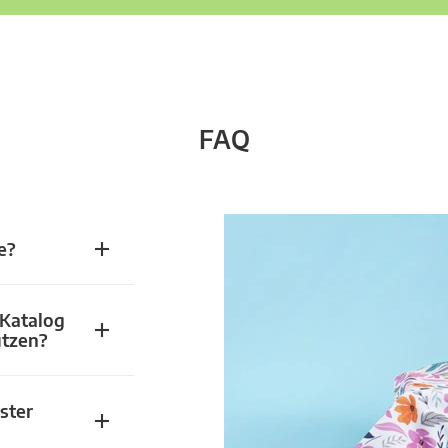
FAQ
e?
 Katalog
utzen?
ster