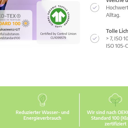
Hochwerti
Alltag.
Tolle Li
ukasiewicz-ŁIT
Certified by Control Union
mful substances.
> 7, ISO 
CU1099579
om/standard100
ISO 105-C
Reduzierter Wasser- und
Wir sind nach OE
Energieverbrauch
Standard 100 (Kla
zertifiziert