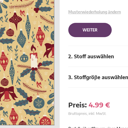
Musterwiederholung ändern
WEITER
2. Stoff auswählen
3. Stoffgröβe auswähle
Preis:
4.99
€
Bruttopreis, inkl. MwSt.