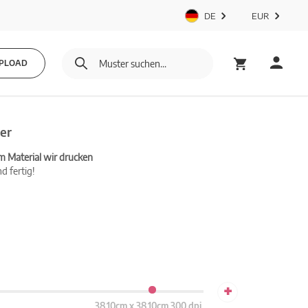
DE
EUR
PLOAD
er
m Material wir drucken
d fertig!
+
38.10cm x 38.10cm 300 dpi