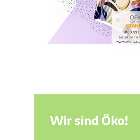
IW 00399 Ł
Tested for har
www.oeko-tex.c
Wir sind Öko!