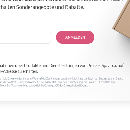
erhalten Sonderangebote und Rabatte.
ANMELDEN
mationen über Produkte und Dienstleistungen von Prosker Sp. z o.o. auf
-Adresse zu erhalten.
ufen (die Daten werden bis zum Widerruf der Zustimmung verarbeitet). Ich habe das Recht auf Zugang zu den Daten,
ruch, das Recht, eine Beschwerde bei der Aufsichtsbehörde einzureichen oder die Daten zu übermitteln. Der
400 Płock. Der Verantwortliche verarbeitet die Daten gemäß der Datenschutzerklärung.