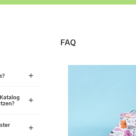
FAQ
e?
 Katalog
utzen?
ster