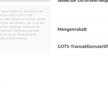
Bestelle über 10m um einen Mengen
 deinem Bildschirm, können sich von
retieren die im CMYK-Profil
dass jedes Design vom Katalog „nahtlos”
 sicher sein möchtest, wie es auf dem
Vorschau angezeigte Wasserzeichen
Mengenrabatt
 gedruckt. Stoffproben und Stoff-
werden nur zur Überprüfung des
eiterverkauf bestimmt.
GOTS-Transaktionszertif