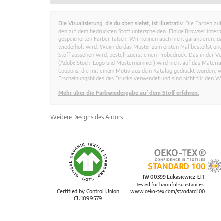
Die Visualisierung, die du oben siehst, ist illustrativ.
Die Farben auf
den auf dem bedruckten Stoff unterscheiden. Einige Browser interp
gespeicherten Farben falsch. Wir können auch nicht garantieren, 
wiederholt wird. Wenn du das Muster zum ersten Mal bestellst und
Stoff aussehen wird, bestell zuerst einen Probedruck. Das in der 
(Adobe Stock-Logo und Musternummer) wird nicht auf das Material
Coupons, die mit einem Motiv aus dem Katalog gedruckt wurden, 
Erscheinungsbildes des Drucks verwendet und sind nicht für den W
Mehr über die Farbwiedergabe auf dem Stoff erfahren.
Weitere Designs des Autors
IW 00399 Łukasiewicz-ŁIT
Tested for harmful substances.
Certified by Control Union
www.oeko-tex.com/standard100
CU1099579