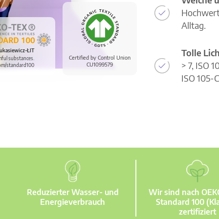
Hochwerti
Alltag.
Tolle Li
ukasiewicz-ŁIT
Certified by Control Union
mful substances.
> 7, ISO 
CU1099579
om/standard100
ISO 105-C
Reduzierter Wasser- und
Wir sind nach OE
Energieverbrauch
Standard 100 (Kla
zertifiziert