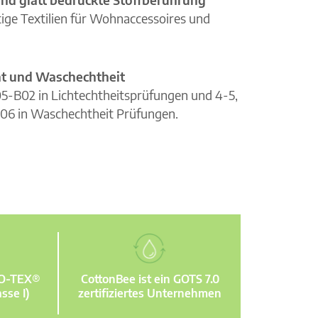
ge Textilien für Wohnaccessoires und
cht und Waschechtheit
105-B02 in Lichtechtheitsprüfungen und 4-5,
06 in Waschechtheit Prüfungen.
KO-TEX®
CottonBee ist ein GOTS 7.0
sse I)
zertifiziertes Unternehmen