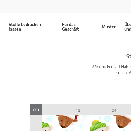
Stoffe bedrucken
Für das
Üb
Muster
lassen
Geschäft
un
S
Wir drucken auf Nähma
sollen!
W