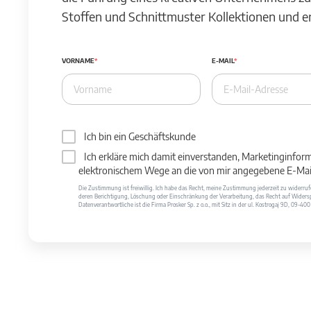
Stoffen und Schnittmuster Kollektionen und 
VORNAME
E-MAIL
Ich bin ein Geschäftskunde
Ich erkläre mich damit einverstanden, Marketinginfor
elektronischem Wege an die von mir angegebene E-Mail
Die Zustimmung ist freiwillig. Ich habe das Recht, meine Zustimmung jederzeit zu widerr
deren Berichtigung, Löschung oder Einschränkung der Verarbeitung, das Recht auf Widersp
Datenverantwortliche ist die Firma Prosker Sp. z o.o., mit Sitz in der ul. Kostrogaj 9D, 09-