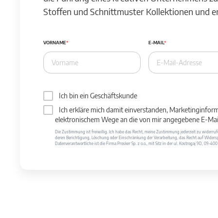
Stoffen und Schnittmuster Kollektionen und 
VORNAME
E-MAIL
Ich bin ein Geschäftskunde
Ich erkläre mich damit einverstanden, Marketinginfor
elektronischem Wege an die von mir angegebene E-Mail
Die Zustimmung ist freiwillig. Ich habe das Recht, meine Zustimmung jederzeit zu widerr
deren Berichtigung, Löschung oder Einschränkung der Verarbeitung, das Recht auf Widersp
Datenverantwortliche ist die Firma Prosker Sp. z o.o., mit Sitz in der ul. Kostrogaj 9D, 09-