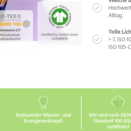
Hochwerti
Alltag.
Tolle Li
ukasiewicz-ŁIT
Certified by Control Union
mful substances.
> 7, ISO 
CU1099579
om/standard100
ISO 105-C
Reduzierter Wasser- und
Wir sind nach OE
Energieverbrauch
Standard 100 (Kla
zertifiziert