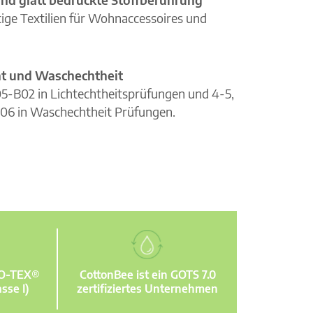
ge Textilien für Wohnaccessoires und
cht und Waschechtheit
105-B02 in Lichtechtheitsprüfungen und 4-5,
06 in Waschechtheit Prüfungen.
KO-TEX®
CottonBee ist ein GOTS 7.0
sse I)
zertifiziertes Unternehmen