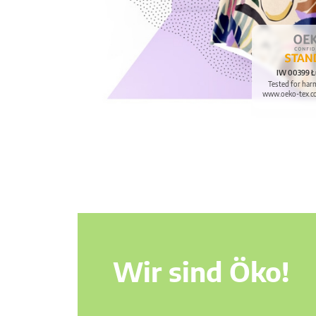
IW 00399 Ł
Tested for har
www.oeko-tex.c
Wir sind Öko!