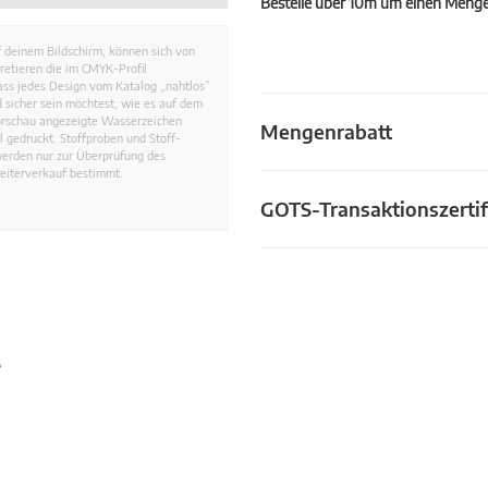
Bestelle über 10m um einen Mengen
 deinem Bildschirm, können sich von
retieren die im CMYK-Profil
dass jedes Design vom Katalog „nahtlos”
 sicher sein möchtest, wie es auf dem
Vorschau angezeigte Wasserzeichen
Mengenrabatt
 gedruckt. Stoffproben und Stoff-
werden nur zur Überprüfung des
eiterverkauf bestimmt.
GOTS-Transaktionszertif