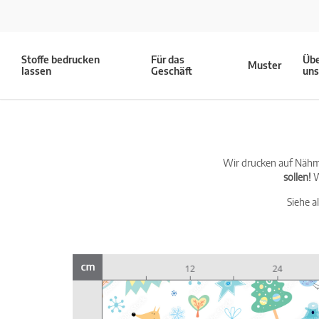
Stoffe bedrucken
Für das
Üb
Muster
lassen
Geschäft
un
Wir drucken auf Nähma
sollen!
W
Siehe a