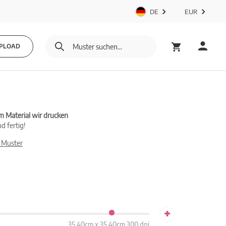
DE
EUR
PLOAD
m Material wir drucken
d fertig!
 Muster
+
35.40cm x 35.40cm 300 dpi