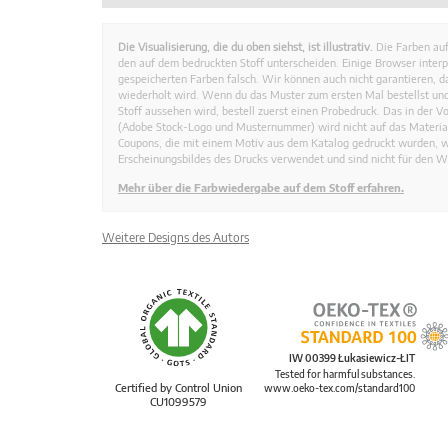
Die Visualisierung, die du oben siehst, ist illustrativ.
Die Farben auf
den auf dem bedruckten Stoff unterscheiden. Einige Browser interp
gespeicherten Farben falsch. Wir können auch nicht garantieren, 
wiederholt wird. Wenn du das Muster zum ersten Mal bestellst und
Stoff aussehen wird, bestell zuerst einen Probedruck. Das in der 
(Adobe Stock-Logo und Musternummer) wird nicht auf das Material
Coupons, die mit einem Motiv aus dem Katalog gedruckt wurden, 
Erscheinungsbildes des Drucks verwendet und sind nicht für den W
Mehr über die Farbwiedergabe auf dem Stoff erfahren.
Weitere Designs des Autors
IW 00399 Łukasiewicz-ŁIT
Tested for harmful substances.
Certified by Control Union
www.oeko-tex.com/standard100
CU1099579