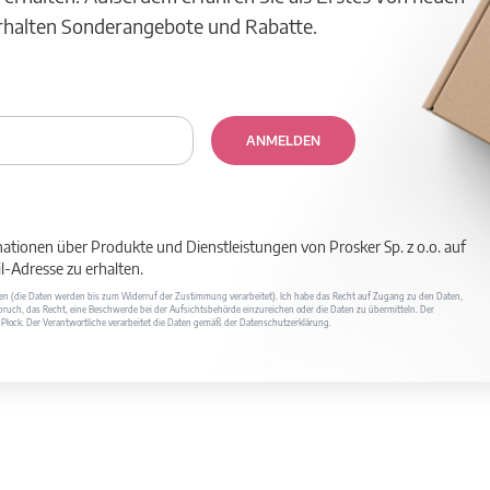
erhalten Sonderangebote und Rabatte.
ANMELDEN
mationen über Produkte und Dienstleistungen von Prosker Sp. z o.o. auf
-Adresse zu erhalten.
ufen (die Daten werden bis zum Widerruf der Zustimmung verarbeitet). Ich habe das Recht auf Zugang zu den Daten,
ruch, das Recht, eine Beschwerde bei der Aufsichtsbehörde einzureichen oder die Daten zu übermitteln. Der
400 Płock. Der Verantwortliche verarbeitet die Daten gemäß der Datenschutzerklärung.