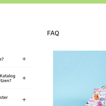
FAQ
e?
 Katalog
utzen?
ster