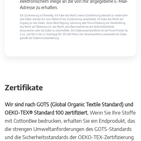
elektronischem Wege an die von mir angegebene E-Mail-
Adresse zu erhalten.
Die Zustimmung ist freiwillig. Ich habe das Recht, meine Zustimmung jederzeit zu widerrufen
(die Daten werden bis zum Widerruf der Zustimmung verarbeitet). Ich habe das Recht auf
Zugang zu den Daten, deren Berichtigung, Löschung oder Einschränkung der Verarbeitung,
das Recht auf Widerspruch, das Recht, eine Beschwerde bei der Aufsichtsbehörde
einzureichen oder die Daten zu übermitteln. Der Datenverantwortliche ist die Firma Prosker Sp.
z o.o., mit Sitz in der ul. Kostrogaj 9D, 09-400 Płock. Der Verantwortliche verarbeitet die Daten
gemäß der Datenschutzerklärung.
Zertifikate
Wir sind nach GOTS (Global Organic Textile Standard) und
OEKO-TEX® Standard 100 zertifiziert.
Wenn Sie Ihre Stoffe
mit CottonBee bedrucken, erhalten Sie ein Endprodukt, das
die strengen Umweltanforderungen des GOTS-Standards
und die Sicherheitsstandards der OEKO-TEX-Zertifizierung