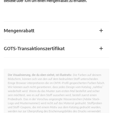
Bestelle über 10m um einen Mengenrabatt zu erhalten.
Mengenrabatt
GOTS-Transaktionszertifikat
Die Visualisierung, die du oben siehst, ist illustrativ.
Die Farben auf deinem
Bildschirm, können sich von den auf dem bedruckten Stoff unterscheiden.
Einige Browser interpretieren die im CMYK-Profil gespeicherten Farben falsch.
Wir können auch nicht garantieren, dass jedes Design vom Katalog „nahtlos”
wiederholt wird. Wenn du das Muster zum ersten Mal bestellst und sicher
sein möchtest, wie es auf dem Stoff aussehen wird, bestell zuerst einen
Probedruck. Das in der Vorschau angezeigte Wasserzeichen (Adobe Stock-
Logo und Musternummer) wird nicht auf das Material gedruckt. Stoffproben
und Stoff-Coupons, die mit einem Motiv aus dem Katalog gedruckt wurden,
werden nur zur Überprüfung des Erscheinungsbildes des Drucks verwendet