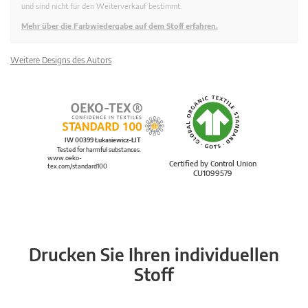
und sind nicht für den Weiterverkauf bestimmt.
Mehr über die Farbwiedergabe auf dem Stoff erfahren.
Weitere Designs des Autors
IW 00399 Łukasiewicz-ŁIT
Tested for harmful substances.
www.oeko-
Certified by Control Union
tex.com/standard100
CU1099579
Drucken Sie Ihren individuellen
Stoff