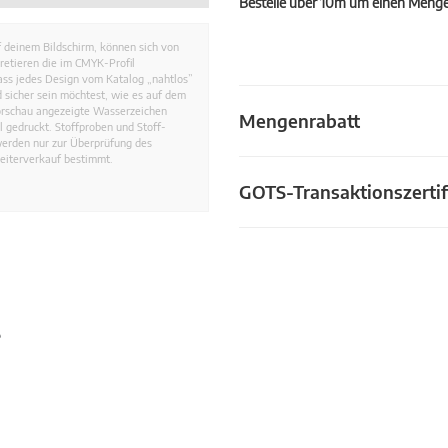
Bestelle über 10m um einen Mengen
 deinem Bildschirm, können sich von
retieren die im CMYK-Profil
dass jedes Design vom Katalog „nahtlos”
 sicher sein möchtest, wie es auf dem
Vorschau angezeigte Wasserzeichen
Mengenrabatt
 gedruckt. Stoffproben und Stoff-
werden nur zur Überprüfung des
eiterverkauf bestimmt.
GOTS-Transaktionszertif