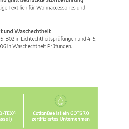
ge Textilien für Wohnaccessoires und
cht und Waschechtheit
105-B02 in Lichtechtheitsprüfungen und 4-5,
06 in Waschechtheit Prüfungen.
KO-TEX®
CottonBee ist ein GOTS 7.0
sse I)
zertifiziertes Unternehmen