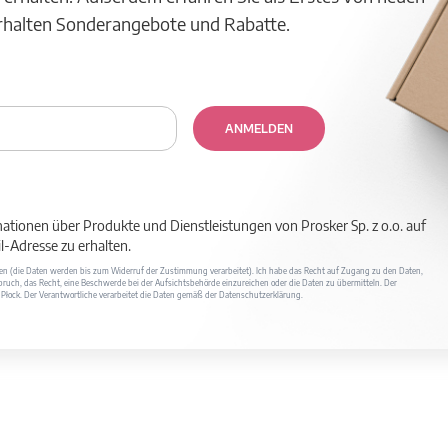
erhalten Sonderangebote und Rabatte.
ANMELDEN
mationen über Produkte und Dienstleistungen von Prosker Sp. z o.o. auf
-Adresse zu erhalten.
ufen (die Daten werden bis zum Widerruf der Zustimmung verarbeitet). Ich habe das Recht auf Zugang zu den Daten,
ruch, das Recht, eine Beschwerde bei der Aufsichtsbehörde einzureichen oder die Daten zu übermitteln. Der
400 Płock. Der Verantwortliche verarbeitet die Daten gemäß der Datenschutzerklärung.