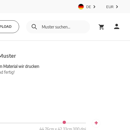
DE
EUR
PLOAD
 Muster
m Material wir drucken
d fertig!
+
44.76cm x 42.33cm 300 dpi