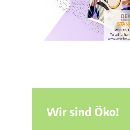
IW 00399 Ł
Tested for har
www.oeko-tex.c
Wir sind Öko!