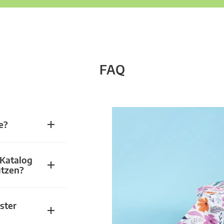
FAQ
e?
 Katalog
utzen?
ster