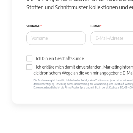
Stoffen und Schnittmuster Kollektionen und 
VORNAME
E-MAIL
Ich bin ein Geschäftskunde
Ich erkläre mich damit einverstanden, Marketinginfor
elektronischem Wege an die von mir angegebene E-Mail
Die Zustimmung ist freiwillig. Ich habe das Recht, meine Zustimmung jederzeit zu widerr
deren Berichtigung, Löschung oder Einschränkung der Verarbeitung, das Recht auf Widersp
Datenverantwortliche ist die Firma Prosker Sp. z o.o., mit Sitz in der ul. Kostrogaj 9D, 09-