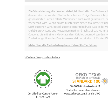
Die Visualisierung, die du oben siehst, ist illustrativ.
Die Farben auf
den auf dem bedruckten Stoff unterscheiden. Einige Browser interp
gespeicherten Farben falsch. Wir können auch nicht garantieren, 
wiederholt wird. Wenn du das Muster zum ersten Mal bestellst und
Stoff aussehen wird, bestell zuerst einen Probedruck. Das in der 
(Adobe Stock-Logo und Musternummer) wird nicht auf das Material
Coupons, die mit einem Motiv aus dem Katalog gedruckt wurden, 
Erscheinungsbildes des Drucks verwendet und sind nicht für den W
Mehr über die Farbwiedergabe auf dem Stoff erfahren.
Weitere Designs des Autors
IW 00399 Łukasiewicz-ŁIT
Tested for harmful substances.
Certified by Control Union
www.oeko-tex.com/standard100
CU1099579