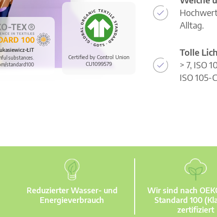
Hochwerti
Alltag.
Tolle Li
ukasiewicz-ŁIT
Certified by Control Union
mful substances.
> 7, ISO 
CU1099579
om/standard100
ISO 105-C
Reduzierter Wasser- und
Wir sind nach OE
Energieverbrauch
Standard 100 (Kla
zertifiziert