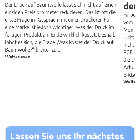
dem
Der Druck auf Baumwolle lässt sich nicht auf einen
einzigen Preis pro Meter reduzieren. Das ist oft die
Farben 
erste Frage im Gespräch mit einer Druckerei. Für
vom Ent
eine Marke ist jedoch wichtiger, was der Druck im
Monitor
fertigen Produkt am Ende wirklich kostet. Deshalb
Licht r
lohnt es sich, die Frage „Was kostet der Druck auf
nicht i
Baumwolle?“ breiter zu ...
RGB-Fa
Weiterlesen
die Dru
Art un
Bildschi
Weiterl
Lassen Sie uns Ihr nächstes