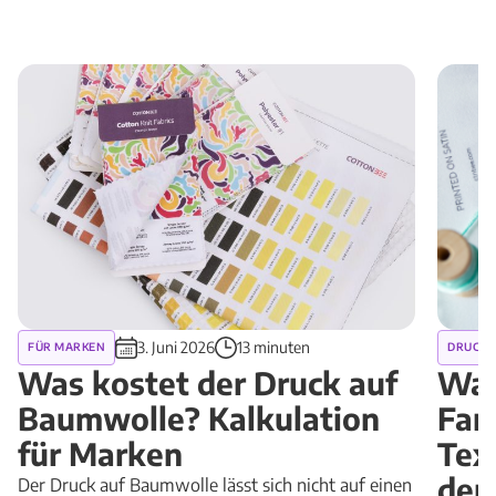
3. Juni 2026
13 minuten
FÜR MARKEN
DRUCKV
Was kostet der Druck auf
War
Baumwolle? Kalkulation
Far
für Marken
Tex
dem
Der Druck auf Baumwolle lässt sich nicht auf einen