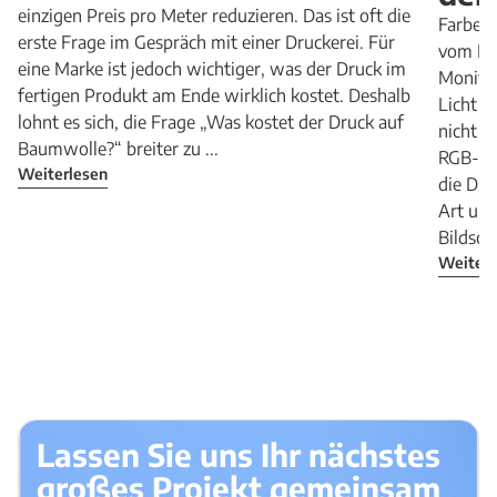
einzigen Preis pro Meter reduzieren. Das ist oft die
Farben 
erste Frage im Gespräch mit einer Druckerei. Für
vom Ent
eine Marke ist jedoch wichtiger, was der Druck im
Monitor
fertigen Produkt am Ende wirklich kostet. Deshalb
Licht r
lohnt es sich, die Frage „Was kostet der Druck auf
nicht i
Baumwolle?“ breiter zu ...
RGB-Fa
Weiterlesen
die Dru
Art un
Bildschi
Weiterl
Lassen Sie uns Ihr nächstes
großes Projekt gemeinsam