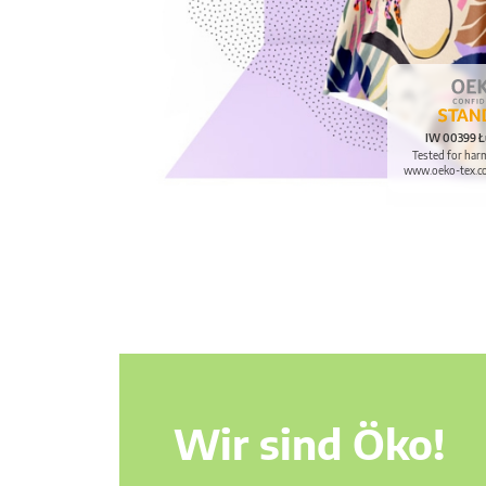
IW 00399 Ł
Tested for har
www.oeko-tex.c
Wir sind Öko!