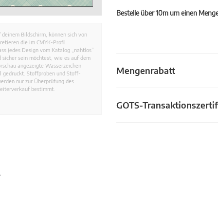
Bestelle über 10m um einen Mengen
 deinem Bildschirm, können sich von
retieren die im CMYK-Profil
dass jedes Design vom Katalog „nahtlos”
 sicher sein möchtest, wie es auf dem
Vorschau angezeigte Wasserzeichen
Mengenrabatt
 gedruckt. Stoffproben und Stoff-
werden nur zur Überprüfung des
eiterverkauf bestimmt.
GOTS-Transaktionszertif