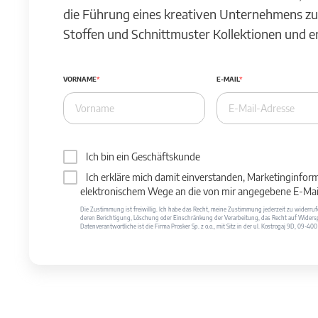
die Führung eines kreativen Unternehmens zu
Stoffen und Schnittmuster Kollektionen und 
VORNAME
E-MAIL
Ich bin ein Geschäftskunde
Ich erkläre mich damit einverstanden, Marketinginfor
elektronischem Wege an die von mir angegebene E-Mail
Die Zustimmung ist freiwillig. Ich habe das Recht, meine Zustimmung jederzeit zu widerr
deren Berichtigung, Löschung oder Einschränkung der Verarbeitung, das Recht auf Widersp
Datenverantwortliche ist die Firma Prosker Sp. z o.o., mit Sitz in der ul. Kostrogaj 9D, 09-