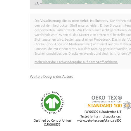
Die Visualisierung, die du oben siehst, ist illustrativ.
Die Farben auf
den auf dem bedruckten Stoff unterscheiden. Einige Browser interp
gespeicherten Farben falsch. Wir können auch nicht garantieren, 
wiederholt wird. Wenn du das Muster zum ersten Mal bestellst und
Stoff aussehen wird, bestell zuerst einen Probedruck. Das in der 
(Adobe Stock-Logo und Musternummer) wird nicht auf das Material
Coupons, die mit einem Motiv aus dem Katalog gedruckt wurden, 
Erscheinungsbildes des Drucks verwendet und sind nicht für den W
Mehr über die Farbwiedergabe auf dem Stoff erfahren.
Weitere Designs des Autors
IW 00399 Łukasiewicz-ŁIT
Tested for harmful substances.
Certified by Control Union
www.oeko-tex.com/standard100
CU1099579