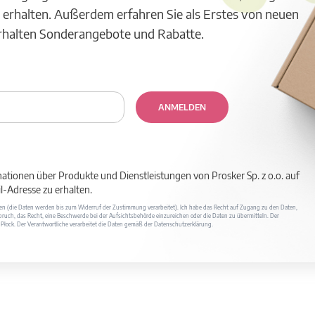
 erhalten. Außerdem erfahren Sie als Erstes von neuen
erhalten Sonderangebote und Rabatte.
ANMELDEN
mationen über Produkte und Dienstleistungen von Prosker Sp. z o.o. auf
-Adresse zu erhalten.
ufen (die Daten werden bis zum Widerruf der Zustimmung verarbeitet). Ich habe das Recht auf Zugang zu den Daten,
ruch, das Recht, eine Beschwerde bei der Aufsichtsbehörde einzureichen oder die Daten zu übermitteln. Der
400 Płock. Der Verantwortliche verarbeitet die Daten gemäß der Datenschutzerklärung.