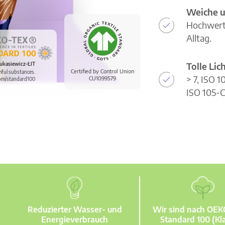
Weiche u
Hochwerti
Alltag.
Tolle Li
ukasiewicz-ŁIT
Certified by Control Union
mful substances.
> 7, ISO 
CU1099579
om/standard100
ISO 105-C
Reduzierter Wasser- und
Wir sind nach OE
Energieverbrauch
Standard 100 (Kla