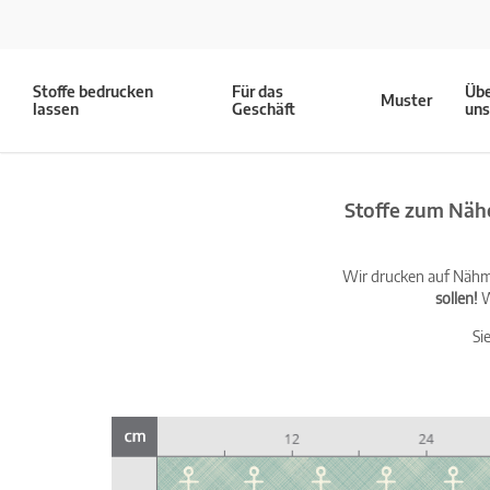
Stoffe bedrucken
Für das
Üb
Muster
lassen
Geschäft
un
Stoffe zum Näh
Wir drucken auf Nähma
sollen!
W
Si