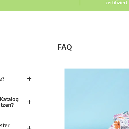
zertifiziert
FAQ
e?
 Katalog
utzen?
ster